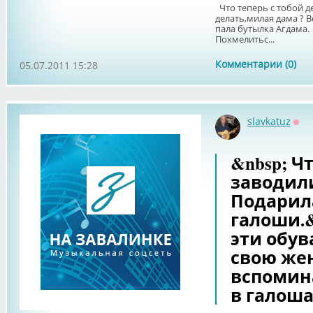
Что теперь с тобой де
делать,милая дама ? В
пала бутылка Агдама. 
Похмелитьс...
Комментарии (0)
05.07.2011 15:28
slavkatuz
Офф
&nbsp; Чт
заводили
Подарил
галоши.&
эти обув
свою жен
вспомина
в галоша