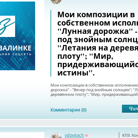
Оффлайн
Мои композиции в
собственном испол
"Лунная дорожка" -
под знойным солнц
"Летания на дерев
плоту"; "Мир,
придерживающий
истины".
Мои композиции в собственном исполнении
дорожка" - "Вечер под знойным солнцем"; "Л
деревянном плоту"; "Мир, придерживающийс
Комментарии (0)
vdovgach
КПЗ. Ко