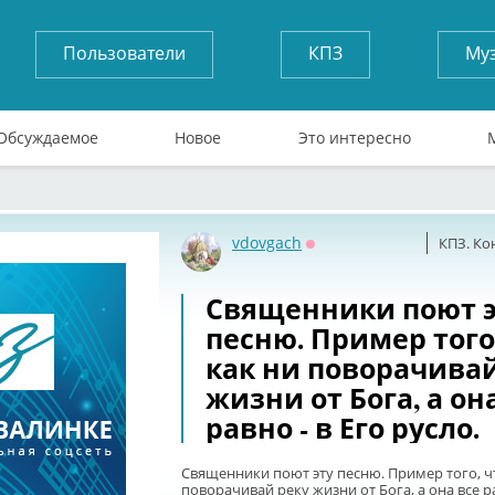
Пользователи
КПЗ
Му
Обсуждаемое
Новое
Это интересно
vdovgach
КПЗ. Ко
Оффлайн
Священники поют э
песню. Пример того
как ни поворачивай
жизни от Бога, а он
равно - в Его русло.
Священники поют эту песню. Пример того, ч
поворачивай реку жизни от Бога, а она все ра