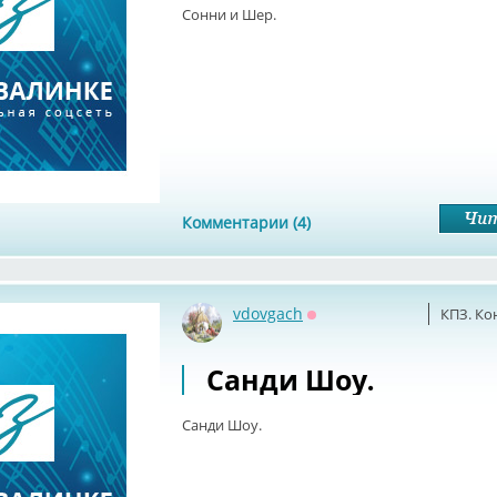
Сонни и Шер.
Комментарии (4)
vdovgach
КПЗ. Ко
Оффлайн
Санди Шоу.
Санди Шоу.