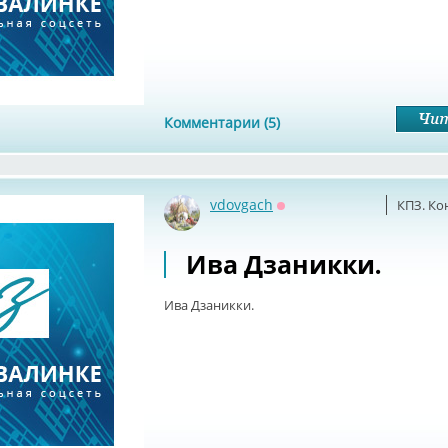
Комментарии (5)
vdovgach
КПЗ. Ко
Оффлайн
Ива Дзаникки.
Ива Дзаникки.