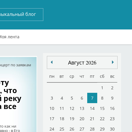
зыкальный блог
Моя лента
Август 2026
нцерт по заявкам
пн
вт
ср
чт
пт
сб
вс
ту
, что
1
2
 реку
3
4
5
6
7
8
9
а все
10
11
12
13
14
15
16
17
18
19
20
21
22
23
то как ни
24
25
26
27
28
29
30
вно - в Его