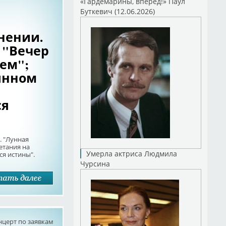
«Гардемарины, вперед!» Паул
Буткевич (12.06.2026)
нении.
 "Вечер
ем";
янном
ся
. "Лунная
етания на
Умерла актриса Людмила
я истины".
Чурсина
нцерт по заявкам