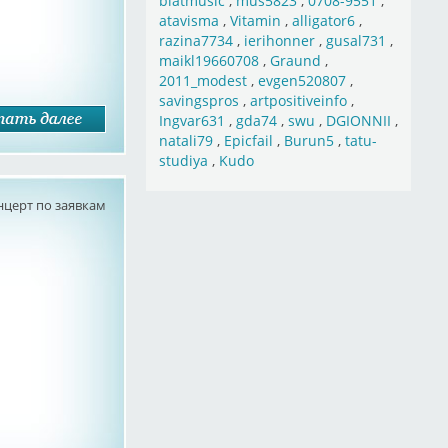
blatmusic
,
mus5823
,
0708-9551
,
atavisma
,
Vitamin
,
alligator6
,
razina7734
,
ierihonner
,
gusal731
,
maikl19660708
,
Graund
,
2011_modest
,
evgen520807
,
savingspros
,
artpositiveinfo
,
Ingvar631
,
gda74
,
swu
,
DGIONNII
,
natali79
,
Epicfail
,
Burun5
,
tatu-
studiya
,
Kudo
нцерт по заявкам