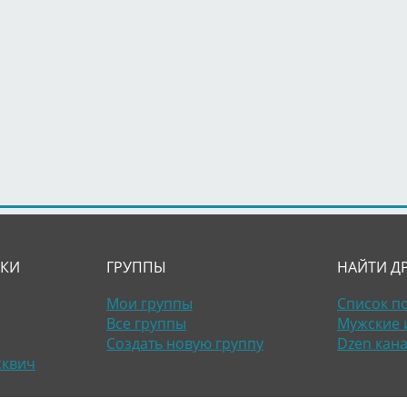
ЛКИ
ГРУППЫ
НАЙТИ Д
Мои группы
Список п
Все группы
Мужские 
Создать новую группу
Dzen кан
сквич