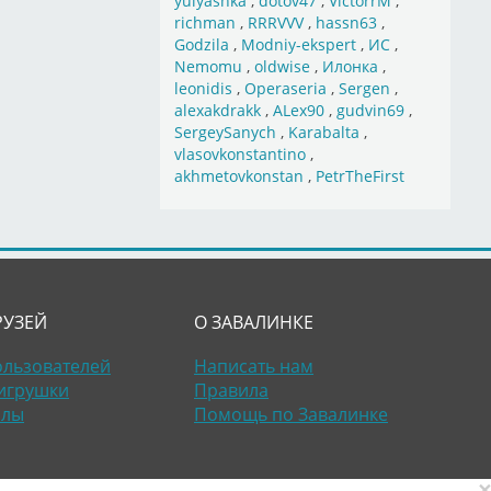
yulyashka
,
dotov47
,
VictorrM
,
richman
,
RRRVVV
,
hassn63
,
Godzila
,
Modniy-ekspert
,
ИС
,
Nemomu
,
oldwise
,
Илонка
,
leonidis
,
Operaseria
,
Sergen
,
alexakdrakk
,
ALex90
,
gudvin69
,
SergeySanych
,
Karabalta
,
vlasovkonstantino
,
akhmetovkonstan
,
PetrTheFirst
РУЗЕЙ
О ЗАВАЛИНКЕ
ользователей
Написать нам
игрушки
Правила
алы
Помощь по Завалинке
×