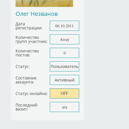
Олег Незванов
Дата
06.10.2011
регистрации:
Количество
Array
групп участник:
Количество
0
постов:
Статус:
Пользователь
Состояние
Активный
аккаунта:
OFF
Статус онлайна:
Последний
n/a
визит: