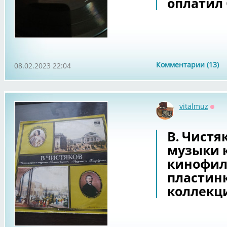
оплатил О
Комментарии (13)
08.02.2023 22:04
vitalmuz
Офф
В. Чистя
музыки 
кинофил
пластин
коллекц