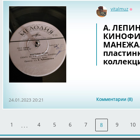
vitalmuz
Офф
А. ЛЕПИ
КИНОФИ
МАНЕЖА.
пластин
коллекц
Комментарии (8)
24.01.2023 20:21
1
4
5
6
7
9
10
8
. . .