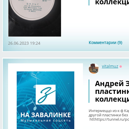
коллекц
Комментарии (9)
26.06.2023 19:24
vitalmuz
Офф
Андрей 
пластин
коллекц
Интермеццо из к-ф К
другой пластинки без 
htthttps://tunnel.ru/p