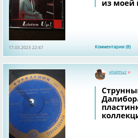
из моей 
Комментарии (8)
17.03.2023 22:47
vitalmuz
Офф
Струнный
Далибора
пластин
коллекц