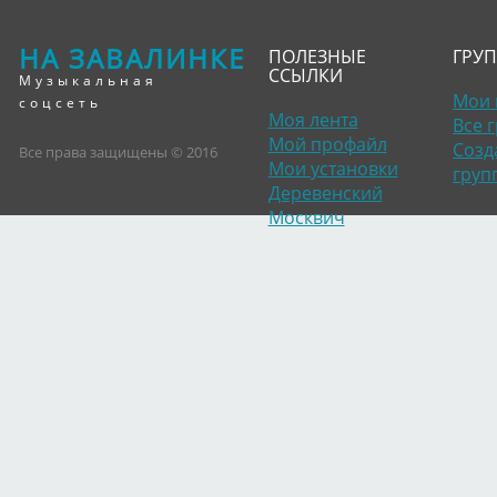
НА ЗАВАЛИНКЕ
ПОЛЕЗНЫЕ
ГРУ
ССЫЛКИ
Музыкальная
Мои 
соцсеть
Моя лента
Все 
Мой профайл
Созд
Все права защищены © 2016
Мои установки
груп
Деревенский
Москвич