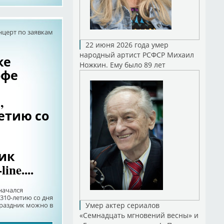
нцерт по заявкам
22 июня 2026 года умер
народный артист РСФСР Михаил
ке
Ножкин. Ему было 89 лет
офе
,
етию со
ик
ne....
начался
310-летию со дня
праздник можно в
Умер актер сериалов
«Семнадцать мгновений весны» и