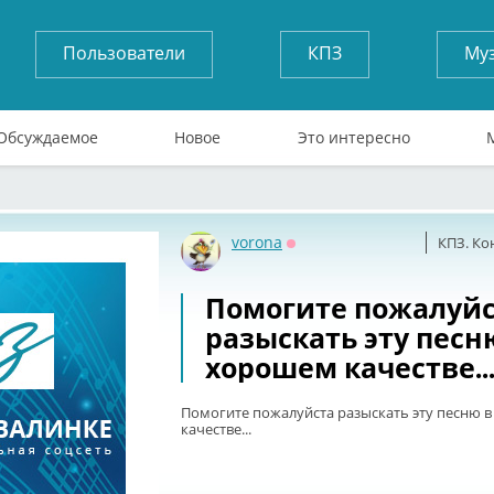
Пользователи
КПЗ
Му
Обсуждаемое
Новое
Это интересно
vorona
КПЗ. Ко
Оффлайн
Помогите пожалуй
разыскать эту песн
хорошем качестве..
Помогите пожалуйста разыскать эту песню 
качестве...