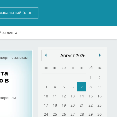
зыкальный блог
Моя лента
Август 2026
нцерт по заявкам
пн
вт
ср
чт
пт
сб
вс
ста
ю в
1
2
.
3
4
5
6
7
8
9
10
11
12
13
14
15
16
в хорошем
17
18
19
20
21
22
23
24
25
26
27
28
29
30