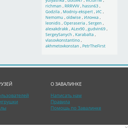
yulyashka
,
dotov47
,
VictorrM
,
richman
,
RRRVVV
,
hassn63
,
Godzila
,
Modniy-ekspert
,
ИС
,
Nemomu
,
oldwise
,
Илонка
,
leonidis
,
Operaseria
,
Sergen
,
alexakdrakk
,
ALex90
,
gudvin69
,
SergeySanych
,
Karabalta
,
vlasovkonstantino
,
akhmetovkonstan
,
PetrTheFirst
РУЗЕЙ
О ЗАВАЛИНКЕ
ользователей
Написать нам
игрушки
Правила
алы
Помощь по Завалинке
×