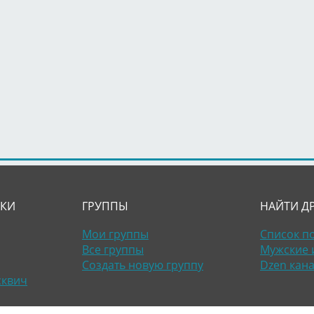
ЛКИ
ГРУППЫ
НАЙТИ Д
Мои группы
Список п
Все группы
Мужские 
Создать новую группу
Dzen кан
сквич