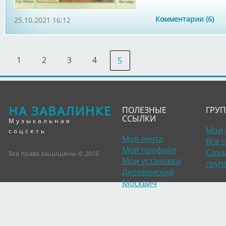
Комментарии (6)
25.10.2021 16:12
1
2
3
4
5
НА ЗАВАЛИНКЕ
ПОЛЕЗНЫЕ
ГРУ
ССЫЛКИ
Музыкальная
Мои 
соцсеть
Моя лента
Все 
Мой профайл
Созд
Все права защищены © 2016
Мои установки
груп
Деревенский
Москвич