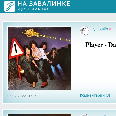
НА ЗАВАЛИНКЕ
Войти
Рег
|
Музыкальная
соцсеть
vybegallo
Оф
Player - D
Комментарии (3)
03.02.2022 16:13