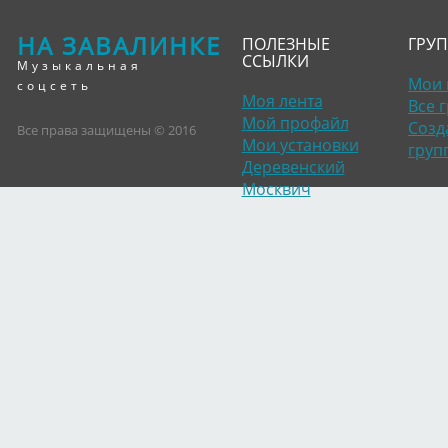
НА ЗАВАЛИНКЕ
ПОЛЕЗНЫЕ
ГРУ
ССЫЛКИ
Музыкальная
Мои 
соцсеть
Моя лента
Все 
Мой профайл
Созд
Все права защищены © 2016
Мои установки
груп
Деревенский
Москвич