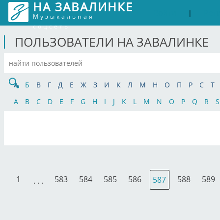
НА ЗАВАЛИНКЕ
Войти
Рег
|
Музыкальная
соцсеть
ПОЛЬЗОВАТЕЛИ НА ЗАВАЛИНКЕ
А
Б
В
Г
Д
Е
Ж
З
И
К
Л
М
Н
О
П
Р
С
Т
A
B
C
D
E
F
G
H
I
J
K
L
M
N
O
P
Q
R
S
1
583
584
585
586
588
589
587
. . .