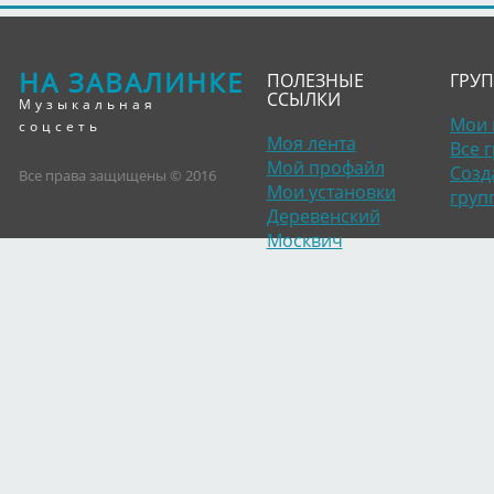
НА ЗАВАЛИНКЕ
ПОЛЕЗНЫЕ
ГРУ
ССЫЛКИ
Музыкальная
Мои 
соцсеть
Моя лента
Все 
Мой профайл
Созд
Все права защищены © 2016
Мои установки
груп
Деревенский
Москвич