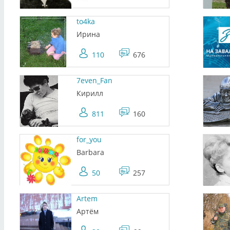
to4ka
Ирина
110
676
7even_Fan
Кирилл
811
160
for_you
Barbara
50
257
Artem
Артём