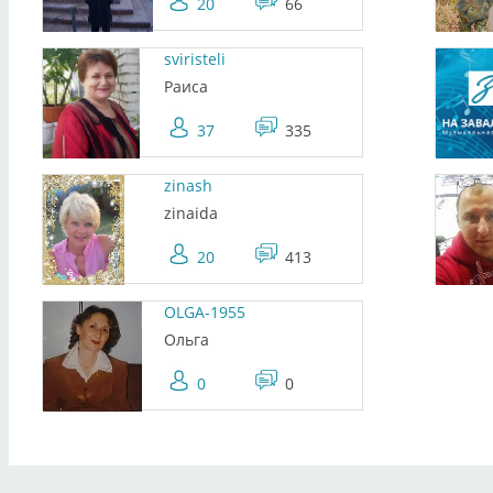
20
66
sviristeli
Раиса
37
335
zinash
zinaida
20
413
OLGA-1955
Ольга
0
0