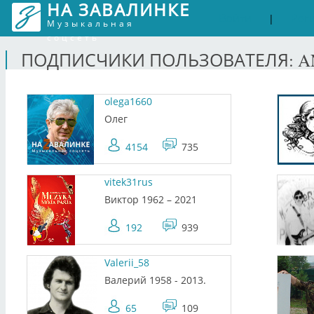
НА ЗАВАЛИНКЕ
Войти
Рег
|
Музыкальная
соцсеть
ПОДПИСЧИКИ ПОЛЬЗОВАТЕЛЯ: AN
olega1660
Олег
4154
735
vitek31rus
Виктор 1962 – 2021
192
939
Valerii_58
Валерий 1958 - 2013.
65
109