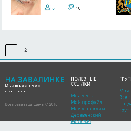
6
10
2
1
НА ЗАВАЛИНКЕ
ПОЛЕЗНЫЕ
ГРУ
ССЫЛКИ
Музыкальная
Мои 
соцсеть
Моя лента
Все 
Мой профайл
Созд
Все права защищены © 2016
Мои установки
груп
Деревенский
Москвич