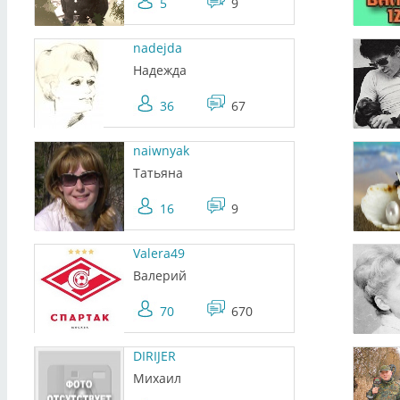
5
9
nadejda
Надежда
36
67
naiwnyak
Татьяна
16
9
Valera49
Валерий
70
670
DIRIJER
Михаил