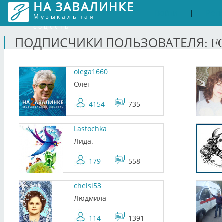
НА ЗАВАЛИНКЕ
Войти
Рег
|
Музыкальная
соцсеть
ПОДПИСЧИКИ ПОЛЬЗОВАТЕЛЯ: F
olega1660
Олег
4154
735
Lastochka
Лида.
179
558
chelsi53
Людмила
114
1391