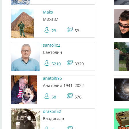
Maks
Михаил
23
53
santolic2
Сантолич
5210
3329
anatol995
Анатолий 1941–2022
58
576
drakon52
Владислав