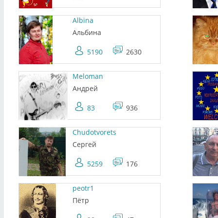
Albina
Альбина
5190
2630
Meloman
Андрей
83
936
Chudotvorets
Сергей
5259
176
peotr1
Пётр