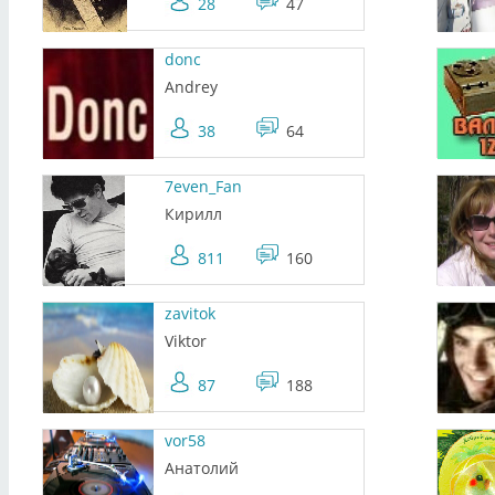
28
47
donc
Andrey
38
64
7even_Fan
Кирилл
811
160
zavitok
Viktor
87
188
vor58
Анатолий