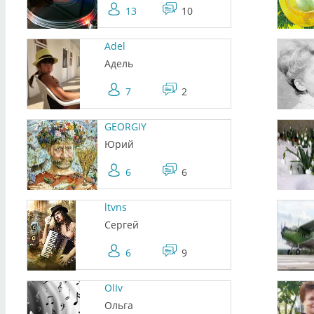
13
10
Adel
Адель
7
2
GEORGIY
Юрий
6
6
ltvns
Сергей
6
9
OlIv
Ольга