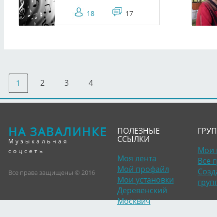
18
17
2
3
4
1
НА ЗАВАЛИНКЕ
ПОЛЕЗНЫЕ
ГРУ
ССЫЛКИ
Музыкальная
Мои 
соцсеть
Моя лента
Все 
Мой профайл
Созд
Все права защищены © 2016
Мои установки
груп
Деревенский
Москвич