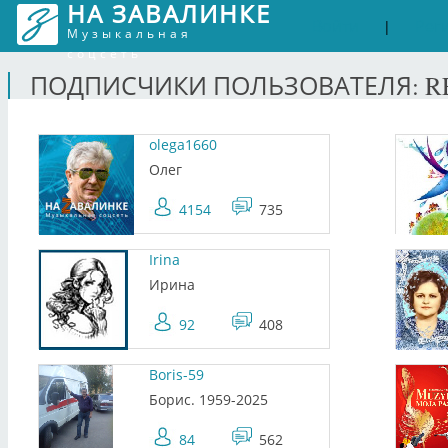
НА ЗАВАЛИНКЕ
Войти
Рег
|
Музыкальная
соцсеть
ПОДПИСЧИКИ ПОЛЬЗОВАТЕЛЯ: R
olega1660
Олег
4154
735
Irina
Ирина
92
408
Boris-59
Борис. 1959-2025
84
562