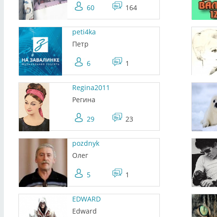
60
164
peti4ka
Петр
6
1
Regina2011
Регина
29
23
pozdnyk
Олег
5
1
EDWARD
Edward