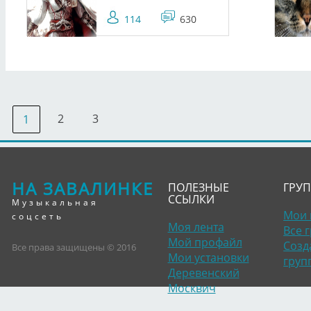
114
630
2
3
1
НА ЗАВАЛИНКЕ
ПОЛЕЗНЫЕ
ГРУ
ССЫЛКИ
Музыкальная
Мои 
соцсеть
Моя лента
Все 
Мой профайл
Созд
Все права защищены © 2016
Мои установки
груп
Деревенский
Москвич