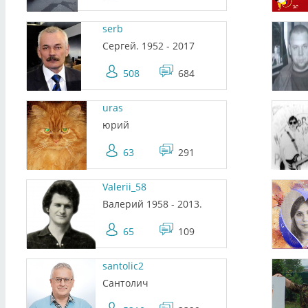
serb
Сергей. 1952 - 2017
508
684
uras
юрий
63
291
Valerii_58
Валерий 1958 - 2013.
65
109
santolic2
Сантолич