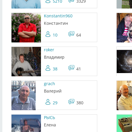
5210
3329
Konstantin960
Константин
10
64
roker
Владимир
38
41
grach
Валерий
29
380
РЫСЬ
Елена