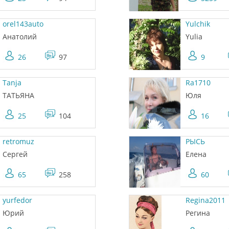
orel143auto
Yulchik
Анатолий
Yulia
26
97
9
Tanja
Ra1710
ТАТЬЯНА
Юля
25
104
16
retromuz
РЫСЬ
Сергей
Елена
65
258
60
yurfedor
Regina2011
Юрий
Регина