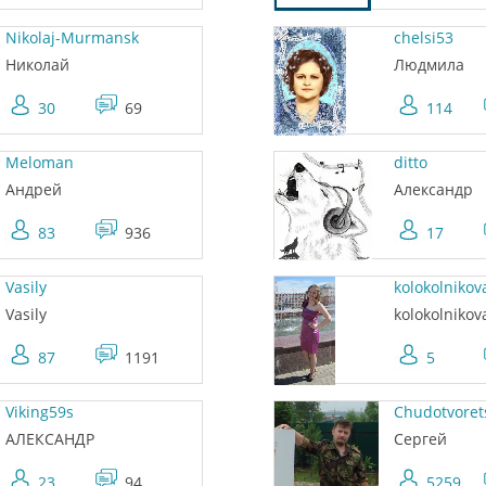
Nikolaj-Murmansk
chelsi53
Николай
Людмила
30
69
114
Meloman
ditto
Андрей
Александр
83
936
17
Vasily
kolokolnikov
Vasily
kolokolnikov
87
1191
5
Viking59s
Chudotvoret
АЛЕКСАНДР
Сергей
23
94
5259