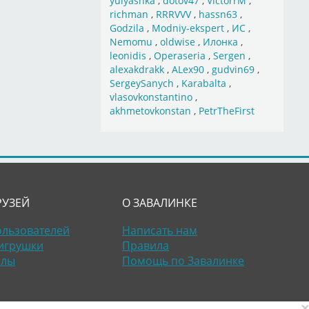
yulyashka
,
dotov47
,
VictorrM
,
richman
,
RRRVVV
,
hassn63
,
Godzila
,
Modniy-ekspert
,
ИС
,
Nemomu
,
oldwise
,
Илонка
,
leonidis
,
Operaseria
,
Sergen
,
alexakdrakk
,
ALex90
,
gudvin69
,
SergeySanych
,
Karabalta
,
vlasovkonstantino
,
akhmetovkonstan
,
PetrTheFirst
РУЗЕЙ
О ЗАВАЛИНКЕ
ользователей
Написать нам
игрушки
Правила
алы
Помощь по Завалинке
×