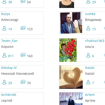
38
54
29
kuzya
sumka
Александр
Владимир
14
123
15
7even_Fan
rfndina1963
Кирилл
ольга
811
160
6
Nikolay-IV
Natali
Николай IVановский
Natali
29
74
7
lechkin46
Artem
сергей
Артём