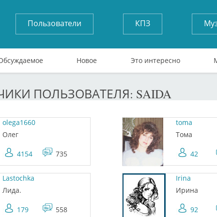
Пользователи
КПЗ
Му
Обсуждаемое
Новое
Это интересно
ИКИ ПОЛЬЗОВАТЕЛЯ: SAIDA
olega1660
toma
Олег
Тома
4154
735
42
Lastochka
Irina
Лида.
Ирина
179
558
92