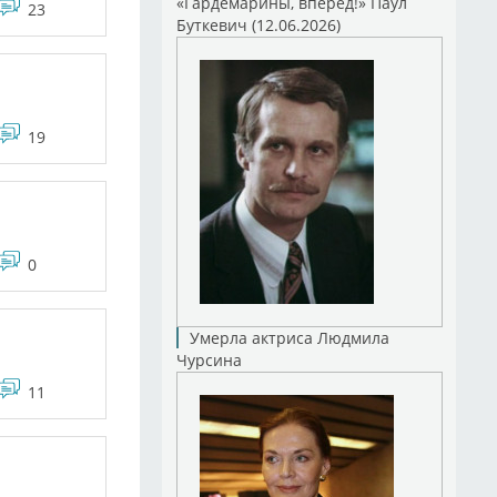
«Гардемарины, вперед!» Паул
23
Буткевич (12.06.2026)
19
0
Умерла актриса Людмила
Чурсина
11