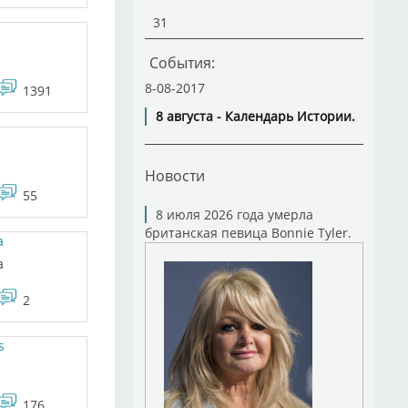
31
События:
8-08-2017
1391
8 августа - Календарь Истории.
Новости
55
8 июля 2026 года умерла
британская певица Bonnie Tyler.
a
a
2
s
176