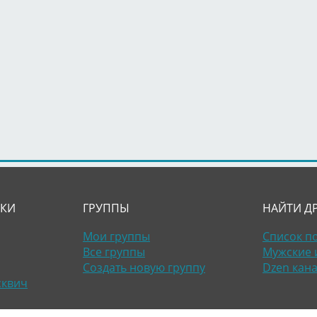
ЛКИ
ГРУППЫ
НАЙТИ Д
Мои группы
Список п
Все группы
Мужские 
Создать новую группу
Dzen кан
сквич