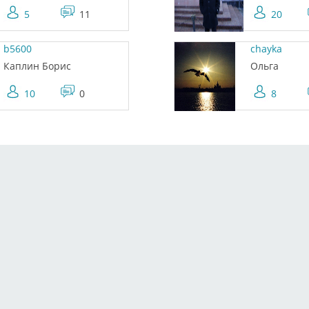
5
11
20
b5600
chayka
Каплин Борис
Ольга
10
0
8