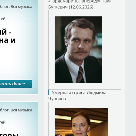
«Гардемарины, вперед!» Паул
лог. Вся музыка
Буткевич (12.06.2026)
тей
й -
на и
Умерла актриса Людмила
Чурсина
лог. Вся музыка
тей
торы