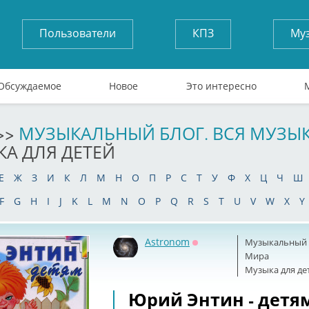
Пользователи
КПЗ
Му
Обсуждаемое
Новое
Это интересно
>>
МУЗЫКАЛЬНЫЙ БЛОГ. ВСЯ МУЗЫ
КА ДЛЯ ДЕТЕЙ
Е
Ж
З
И
К
Л
М
Н
О
П
Р
С
Т
У
Ф
Х
Ц
Ч
Ш
F
G
H
I
J
K
L
M
N
O
P
Q
R
S
T
U
V
W
X
Y
Astronom
Музыкальный б
Оффлайн
Мира
Музыка для де
Юрий Энтин - детям