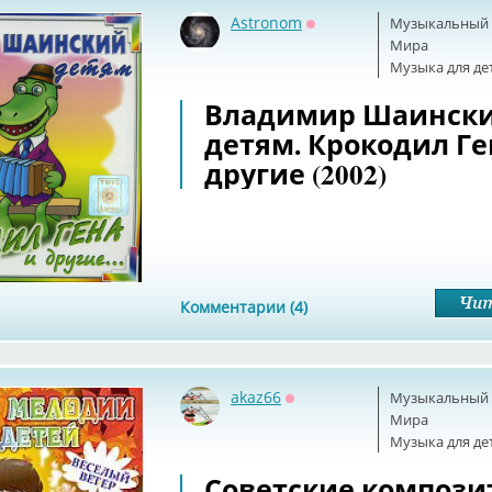
Astronom
Музыкальный б
Оффлайн
Мира
Музыка для де
Владимир Шаински
детям. Крокодил Ге
другие (2002)
Комментарии (4)
akaz66
Музыкальный б
Оффлайн
Мира
Музыка для де
Советские компози