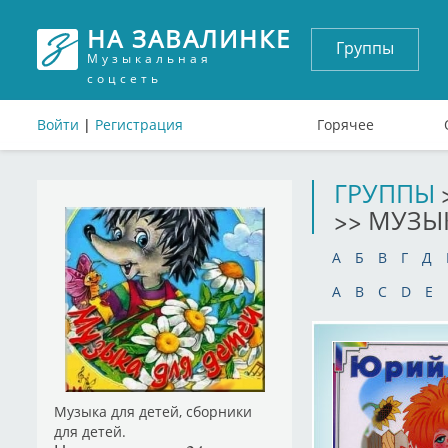
НА ЗАВАЛИНКЕ
Группы
Музыкальная
соцсеть
Войти
|
Регистрация
Горячее
ГРУППЫ
>> МУЗЫ
А
Б
В
Г
Д
A
B
C
D
E
Музыка для детей, сборники
для детей.