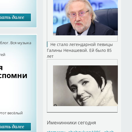
лог. Вся музыка
Не стало легендарной певицы
Галины Ненашевой. Ей было 85
тей
лет
я
Вспомни
Этот весёлый
Именинники сегодня