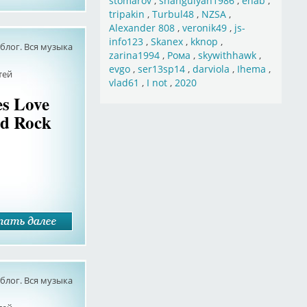
stomarov
,
shahgulyan1986
,
ehab
,
tripakin
,
Turbul48
,
NZSA
,
Alexander 808
,
veronik49
,
js-
info123
,
Skanex
,
kknop
,
лог. Вся музыка
zarina1994
,
Рома
,
skywithhawk
,
evgo
,
ser13sp14
,
darviola
,
Ihema
,
тей
vlad61
,
I not
,
2020
es Love
nd Rock
лог. Вся музыка