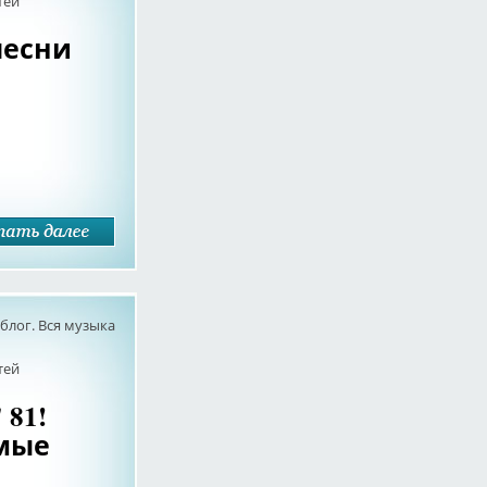
тей
песни
лог. Вся музыка
тей
81!
имые