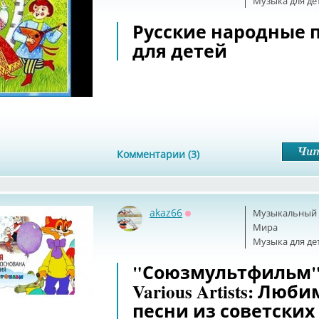
Музыка для де
Русские народные 
для детей
Комментарии (3)
akaz66
Музыкальный б
Оффлайн
Мира
Музыка для де
"Союзмультфильм" 
Various Artists: Люб
песни из советских