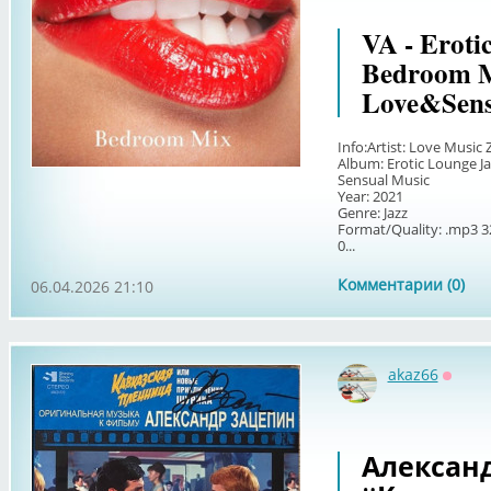
VA - Eroti
Bedroom M
Love&Sens
Info:Artist: Love Music
Album: Erotic Lounge J
Sensual Music
Year: 2021
Genre: Jazz
Format/Quality: .mp3 32
0...
Комментарии (0)
06.04.2026 21:10
akaz66
Оффл
Александ