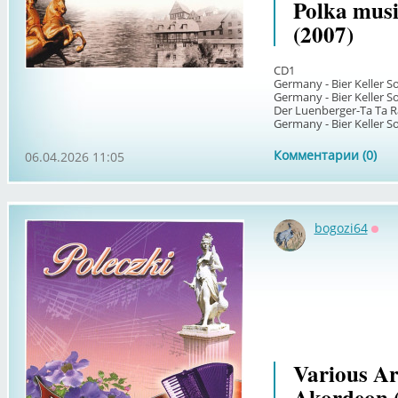
Polka mus
(2007)
CD1
Germany - Bier Keller S
Germany - Bier Keller S
Der Luenberger-Ta Ta R
Germany - Bier Keller Son
Комментарии (0)
06.04.2026 11:05
bogozi64
Офф
Various Art
Akordeon 