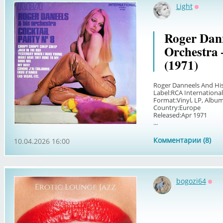
Light
Оффлай
Roger Dan
Orchestra 
(1971)
Roger Danneels And His 
Label:RCA International
Format:Vinyl, LP, Album
Country:Europe
Released:Apr 1971
...
Комментарии (8)
10.04.2026 16:00
bogozi64
Офф