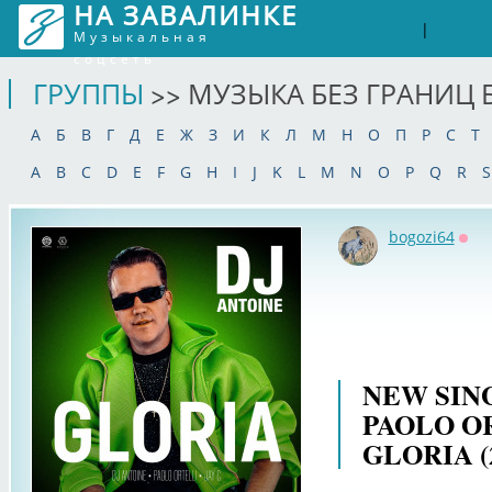
НА ЗАВАЛИНКЕ
Войти
Рег
|
Музыкальная
соцсеть
ГРУППЫ
>> МУЗЫКА БЕЗ ГРАНИЦ 
А
Б
В
Г
Д
Е
Ж
З
И
К
Л
М
Н
О
П
Р
С
Т
A
B
C
D
E
F
G
H
I
J
K
L
M
N
O
P
Q
R
S
bogozi64
Офф
NEW SIN
PAOLO OR
GLORIA (