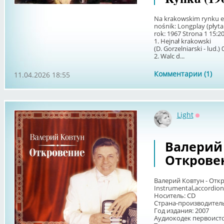
Na krakowskim rynku e
nośnik: Longplay (płyt
rok: 1967 Strona 1 15:2
1. Hejnał krakowski
(D. Gorzelniarski - lud.) 
2. Walc d...
Комментарии (1)
11.04.2026 18:55
Light
Оффлай
Валерий 
Откровен
Валерий Ковтун - Отк
Instrumental,accordion
Носитель: CD
Страна-производитель
Год издания: 2007
Аудиокодек первоисточ