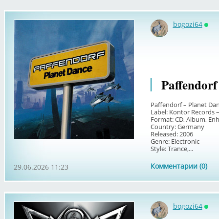
bogozi64
Онл
Paffendorf
Paffendorf – Planet Da
Label: Kontor Records
Format: CD, Album, En
Country: Germany
Released: 2006
Genre: Electronic
Style: Trance,...
Комментарии (0)
29.06.2026 11:23
bogozi64
Онл