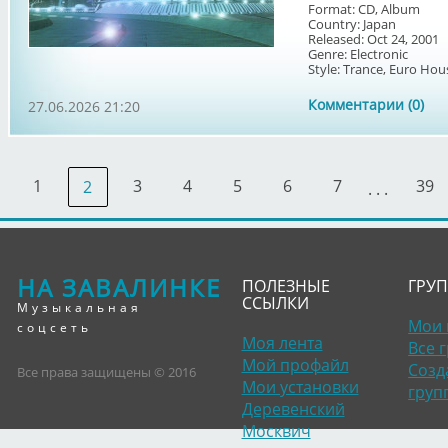
Format: CD, Album
Country: Japan
Released: Oct 24, 2001
Genre: Electronic
Style: Trance, Euro Hous
Комментарии (0)
27.06.2026 21:20
1
3
4
5
6
7
39
2
. . .
НА ЗАВАЛИНКЕ
ПОЛЕЗНЫЕ
ГРУ
ССЫЛКИ
Музыкальная
Мои 
соцсеть
Моя лента
Все 
Мой профайл
Созд
Все права защищены © 2016
Мои установки
груп
Деревенский
Москвич