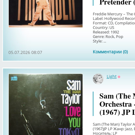
Pretender 
Freddie Mercury – The 
Label: Hollywood Recor
Format: CD, Compilatio
Country: US
Released: 1992
Genre: Rock, Pop
Style: ...
Комментарии (0)
05.07.2026 08:07
Light
Оффлай
Sam (The 
Orchestra 
(1967) JP 
Sam (The Man) Taylor A
(1967)JP LP Жанр: Jazz, 
Носитель: LP