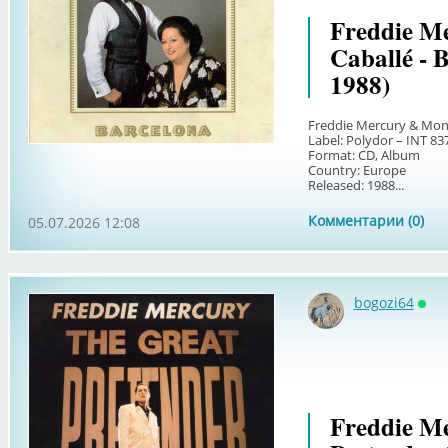
Freddie Me
Caballé - 
1988)
Freddie Mercury & Mont
Label: Polydor – INT 837
Format: CD, Album
Country: Europe
Released: 1988...
Комментарии (0)
05.07.2026 12:08
bogozi64
Онл
Freddie Me