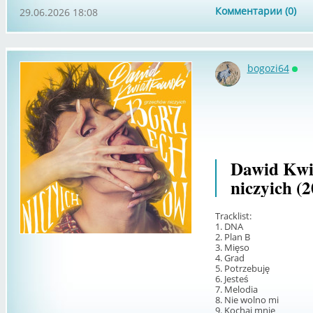
Комментарии (0)
29.06.2026 18:08
bogozi64
Онл
Dawid Kwi
niczyich (
Tracklist:
1. DNA
2. Plan B
3. Mięso
4. Grad
5. Potrzebuję
6. Jesteś
7. Melodia
8. Nie wolno mi
9. Kochaj mnie