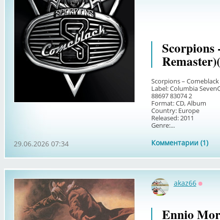
Scorpions 
Remaster)
Scorpions – Comeblack
Label: Columbia SevenO
88697 83074 2
Format: CD, Album
Country: Europe
Released: 2011
Genre:...
Комментарии (1)
29.06.2026 07:34
akaz66
Оффл
Ennio Mor