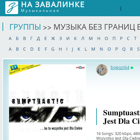
НА ЗАВАЛИНКЕ
Войти
Рег
|
Музыкальная
соцсеть
ГРУППЫ
>> МУЗЫКА БЕЗ ГРАНИЦ 
А
Б
В
Г
Д
Е
Ж
З
И
К
Л
М
Н
О
П
Р
С
Т
A
B
C
D
E
F
G
H
I
J
K
L
M
N
O
P
Q
R
S
bogozi64
Онл
Sumptuasti
Jest Dla Ci
16 Songs: 320 kbps, 480
Wszystko Jest Dla Ciebie 