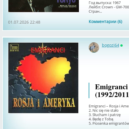
Год выпуска: 1967
Лейбл: Crown - GW-7001
Стран...
Комментарии (6)
01.07.2026 22:48
bogozi64
Онл
Emigranci
(1992/2011
Emigranci – Rosja i Ame
2. Nic się nie stało
3. Słucham i patrzę
4. Będę z Tobą
5. Piosenka emigrantów 