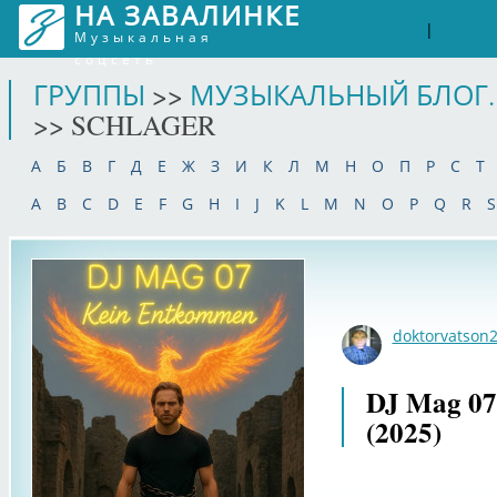
НА ЗАВАЛИНКЕ
Войти
Рег
|
Музыкальная
соцсеть
ГРУППЫ
>>
МУЗЫКАЛЬНЫЙ БЛОГ.
>> SCHLAGER
А
Б
В
Г
Д
Е
Ж
З
И
К
Л
М
Н
О
П
Р
С
Т
A
B
C
D
E
F
G
H
I
J
K
L
M
N
O
P
Q
R
S
doktorvatson
DJ Mag 07
(2025)