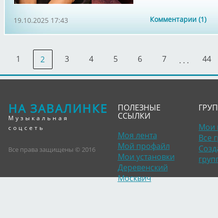
Комментарии (1)
19.10.2025 17:43
1
3
4
5
6
7
44
2
. . .
НА ЗАВАЛИНКЕ
ПОЛЕЗНЫЕ
ГРУ
ССЫЛКИ
Музыкальная
Мои 
соцсеть
Моя лента
Все 
Мой профайл
Созд
Все права защищены © 2016
Мои установки
груп
Деревенский
Москвич