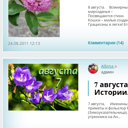
8 августа. Всемирны
мирозданья –
Посвящаются стихи.
Кошки – милые создан
Грациозны и легки! Еги
Комментарии (14)
24.08.2011 12:13
Albina
Оффла
админ
7 август
Истории
7 августа. Именины.
приметы и фольклор 
(Зимоуказательница),
утренники на Ан...