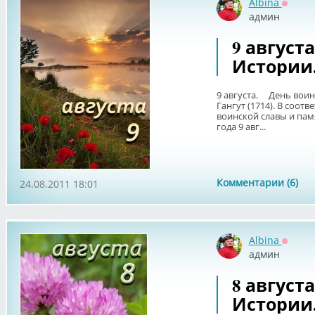
Albina
Оффла
админ
9 август
Истории
9 августа. День воин
Гангут (1714). В соот
воинской славы и памя
года 9 авг...
Комментарии (6)
24.08.2011 18:01
Albina
Оффла
админ
8 август
Истории