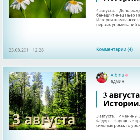
4 августа. День рожд
бенедиктинец Пьер П
История шампанского 
первых упоминаний о.
Комментарии (4)
23.08.2011 12:28
Albina
Оффла
админ
3 август
Истории
3 августа. Именины. А
Фёдор. Народные при
сильные росы, то урож