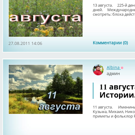
13 августа. 225-й ден
дней. Международный
смотреть: блоха дейст
Комментарии (0)
27.08.2011 14:06
Albina
Оффла
админ
11 авгус
Истории
11 августа. Именины.
Кузьма, Михаил, Ник
приметы и фольклор Р