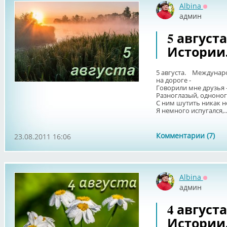
Albina
Оффла
админ
5 август
Истории
5 августа. Междунар
на дороге -
Говорили мне друзья 
Разноглазый, одноног
С ним шутить никак н
Я немного испугался,..
Комментарии (7)
23.08.2011 16:06
Albina
Оффла
админ
4 август
Истории