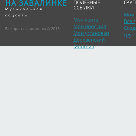
НА ЗАВАЛИНКЕ
ПОЛЕЗНЫЕ
ГРУ
ССЫЛКИ
Музыкальная
Мои 
соцсеть
Моя лента
Все 
Мой профайл
Созд
Все права защищены © 2016
Мои установки
груп
Деревенский
Москвич