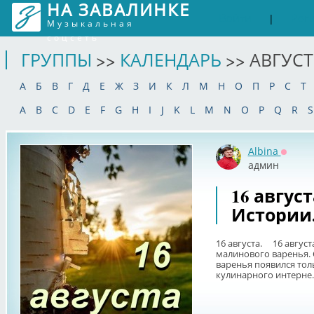
НА ЗАВАЛИНКЕ
Войти
Рег
|
Музыкальная
соцсеть
ГРУППЫ
>>
КАЛЕНДАРЬ
>> АВГУСТ
А
Б
В
Г
Д
Е
Ж
З
И
К
Л
М
Н
О
П
Р
С
Т
A
B
C
D
E
F
G
H
I
J
K
L
M
N
O
P
Q
R
S
Albina
Оффла
админ
16 авгус
Истории
16 августа. 16 август
малинового варенья. 
варенья появился тол
кулинарного интерне..