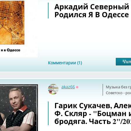
Аркадий Северный 
Родился Я В Одессе
Комментарии (1)
akaz66
Музыка без г
Оффлайн
Советскo - р
Гарик Сукачев, Але
Ф. Скляр - "Боцман 
бродяга. Часть 2"/20