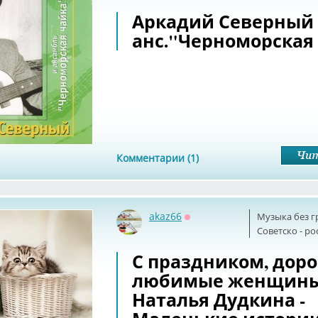
Аркадий Северный
анс."Черноморская
Комментарии (1)
akaz66
Музыка без г
Оффлайн
Советскo - р
С праздником, доро
любимые женщины
Наталья Дудкина -