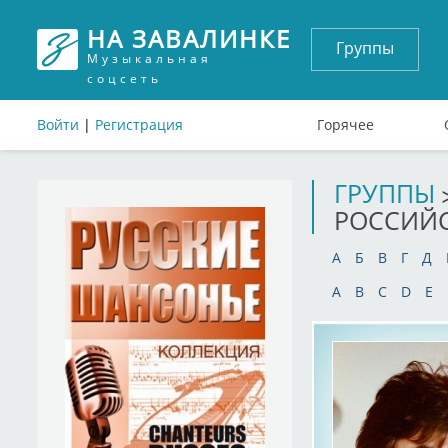
НА ЗАВАЛИНКЕ
Группы
Музыкальная
соцсеть
Войти
|
Регистрация
Горячее
ГРУППЫ
РОССИЙ
А
Б
В
Г
Д
A
B
C
D
E