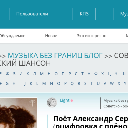
Пользователи
КПЗ
Му
Обсуждаемое
Новое
Это интересно
>>
МУЗЫКА БЕЗ ГРАНИЦ БЛОГ
>> СОВ
СКИЙ ШАНСОН
Е
Ж
З
И
К
Л
М
Н
О
П
Р
С
Т
У
Ф
Х
Ц
Ч
Ш
F
G
H
I
J
K
L
M
N
O
P
Q
R
S
T
U
V
W
X
Y
Light
Музыка без г
Оффлайн
Советскo - р
Поёт Александр Се
(оцифровка с плёно