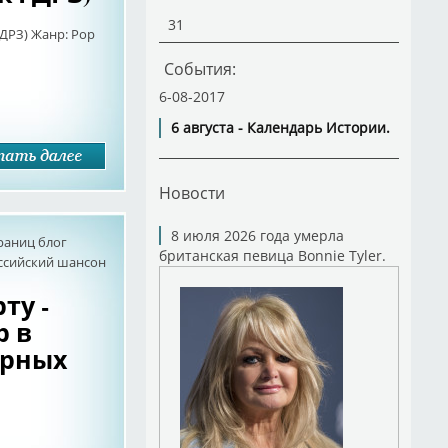
31
ГДРЗ) Жанр: Pop
События:
6-08-2017
6 августа - Календарь Истории.
Новости
8 июля 2026 года умерла
раниц блог
британская певица Bonnie Tyler.
оссийский шансон
ту -
р в
ярных