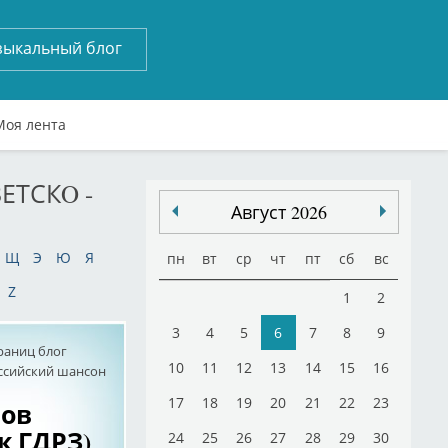
зыкальный блог
Моя лента
ЕТСКO -
Август 2026
Щ
Э
Ю
Я
пн
вт
ср
чт
пт
сб
вс
Z
1
2
3
4
5
6
7
8
9
раниц блог
10
11
12
13
14
15
16
оссийский шансон
17
18
19
20
21
22
23
ров
к ГДРЗ)
24
25
26
27
28
29
30