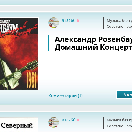
akaz66
Музыка без г
Оффлайн
Советскo - р
Александр Розенбау
Домашний Концерт 
Комментарии (1)
akaz66
Музыка без г
Оффлайн
Советскo - р