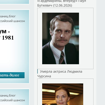
«Гардемарины, вперед!» Паул
Буткевич (12.06.2026)
раниц блог
оссийский шансон
м -
1981
Умерла актриса Людмила
Чурсина
раниц блог
оссийский шансон