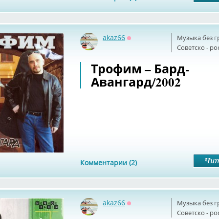
akaz66
Музыка без г
Оффлайн
Советскo - р
Трофим ‎– Бард-
Авангард/2002
Комментарии (2)
akaz66
Музыка без г
Оффлайн
Советскo - р