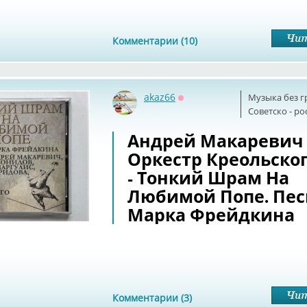
Комментарии (10)
akaz66
Музыка без г
Оффлайн
Советскo - р
Андрей Макаревич
Оркестр Креольског
- Тонкий Шрам На
Любимой Попе. Пе
Марка Фрейдкина
Комментарии (3)