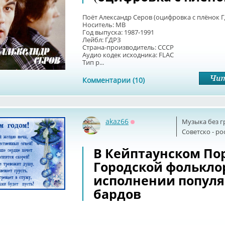
Поёт Александр Серов (оцифровка с плёнок 
Носитель: MB
Год выпуска: 1987-1991
Лейбл: ГДРЗ
Страна-производитель: СССР
Аудио кодек исходника: FLAC
Тип р...
Комментарии (10)
akaz66
Музыка без г
Оффлайн
Советскo - р
В Кейптаунском Пор
Городской фолькло
исполнении попул
бардов