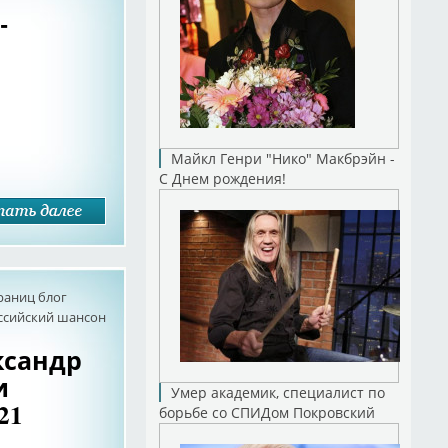
-
Майкл Генри "Нико" Макбрэйн -
С Днем рождения!
раниц блог
оссийский шансон
ксандр
и
Умер академик, специалист по
21
борьбе со СПИДом Покровский