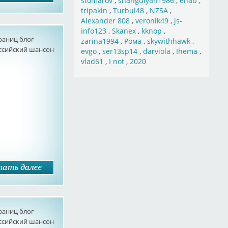
stomarov
,
shahgulyan1986
,
ehab
,
tripakin
,
Turbul48
,
NZSA
,
Alexander 808
,
veronik49
,
js-
info123
,
Skanex
,
kknop
,
раниц блог
zarina1994
,
Рома
,
skywithhawk
,
оссийский шансон
evgo
,
ser13sp14
,
darviola
,
Ihema
,
vlad61
,
I not
,
2020
раниц блог
оссийский шансон