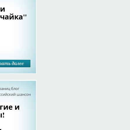
 и
 чайка"
раниц блог
оссийский шансон
гие и
!