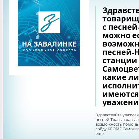
Здравст
товарищ
с песней
можно ес
возможн
песней-
станции
Самоцве
какие л
исполни
имеются
уважение
Здравствуйте уважае
песней-Травы-травы,а
возможность помочь 
сойду,КРОМЕ Самоцве
ещё...