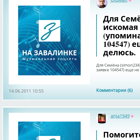
Офф
Для Семё
искомая
(упомина
104547) 
делюсь.
Для Семёна (simon234
заявке 104547) еще не
Комментарии (6)
14.06.2011 10:55
anja1949
Офф
Помогит