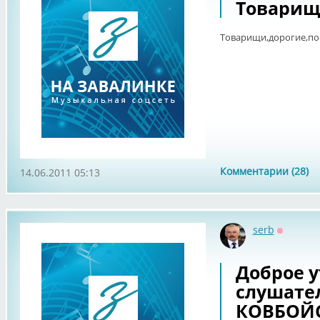
Товарищи
Товарищи,дорогие,пом
Комментарии (28)
14.06.2011 05:13
serb
Оффлай
Доброе у
слушател
КОВБОЙС