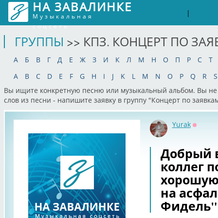
НА ЗАВАЛИНКЕ
Войти
Рег
|
Музыкальная
соцсеть
ГРУППЫ
>> КПЗ. КОНЦЕРТ ПО ЗА
А
Б
В
Г
Д
Е
Ж
З
И
К
Л
М
Н
О
П
Р
С
Т
A
B
C
D
E
F
G
H
I
J
K
L
M
N
O
P
Q
R
S
Вы ищите конкретную песню или музыкальный альбом. Вы не 
слов из песни - напишите заявку в группу "Концерт по заявк
Yurak
Оффла
Добрый 
коллег 
хорошую
на асфал
Фидель"