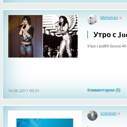
Meloman
Оф
Утро с Jud
Утро с Judith Szucs{-45-
Комментарии (5)
14.06.2011 05:51
scorpion
Офф