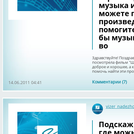
музыка и
можете 
произве
помогите
бы музык
во
Здравствуйте! Поздра
посмотрела фильм "Шо
доброе и хорошее, а к
помочь найти эти прои
Комментарии (7)
14.06.2011 04:41
vizer_nadezh
Подскажи
где можн