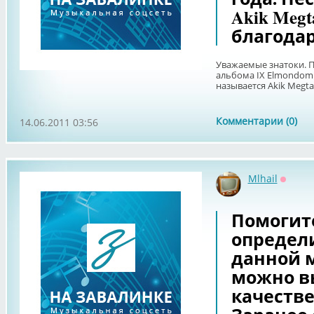
Akik Megt
благодар
Уважаемые знатоки. 
альбома IX Elmondom 
называется Akik Megta
Комментарии (0)
14.06.2011 03:56
Mlhail
Оффла
Помогит
определ
данной 
можно в
качеств