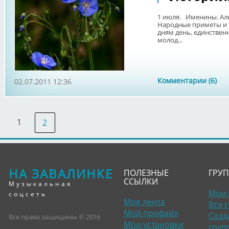
1 июля. Именины. Але
Народные приметы и 
дням день, единствен
молод...
Комментарии (6)
02.07.2011 12:36
1
2
НА ЗАВАЛИНКЕ
ПОЛЕЗНЫЕ
ГРУ
ССЫЛКИ
Музыкальная
Мои 
соцсеть
Моя лента
Все 
Мой профайл
Созд
Все права защищены © 2016
Мои установки
груп