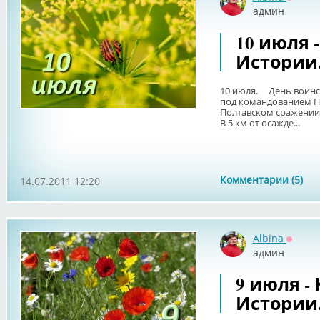
Оффла
админ
10 июля 
Истории
10 июля. День воинс
под командованием П
Полтавском сражении,
В 5 км от осажде...
Комментарии (5)
14.07.2011 12:20
Albina
Оффла
админ
9 июля -
Истории