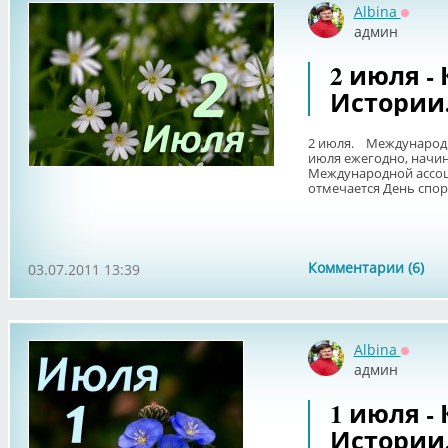
Albina
Оффла
админ
2 июля -
Истории
2 июля. Международн
июля ежегодно, начина
Международной ассоц
отмечается День спорт
Комментарии (6)
03.07.2011 13:39
Albina
Оффла
админ
1 июля -
Истории