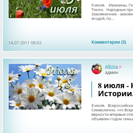
9 июля. Именины. Гео
Тихон. Народные при
Земляничник - земляник
ягодой, по...
Комментарии (3)
14.07.2011 08:02
Albina
Оффла
админ
8 июля -
Истории
8 июля. Всероссийски
Символично, что Всер
верности впервые отм
объявлен годом семьи.