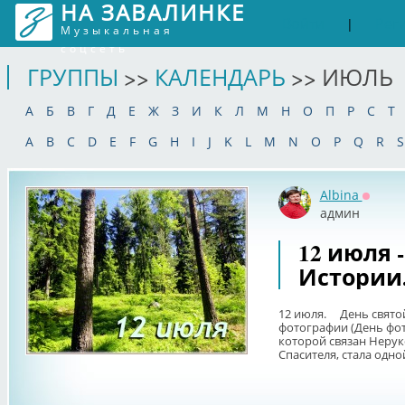
НА ЗАВАЛИНКЕ
Войти
Рег
|
Музыкальная
соцсеть
ГРУППЫ
>>
КАЛЕНДАРЬ
>> ИЮЛЬ
А
Б
В
Г
Д
Е
Ж
З
И
К
Л
М
Н
О
П
Р
С
Т
A
B
C
D
E
F
G
H
I
J
K
L
M
N
O
P
Q
R
S
Albina
Оффла
админ
12 июля 
Истории
12 июля. День свято
фотографии (День фот
которой связан Неру
Спасителя, стала одной 