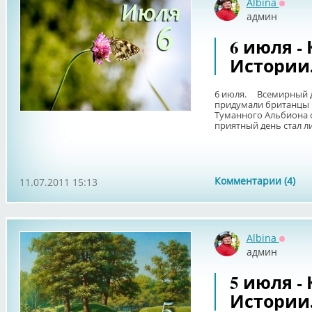
Albina
Оффла
админ
6 июля -
Истории
6 июля. Всемирный д
придумали британцы в
Туманного Альбиона 
приятный день стал л
Комментарии (4)
11.07.2011 15:13
Albina
Оффла
админ
5 июля -
Истории