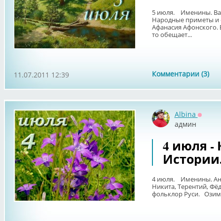
5 июля. Именины. Вас
Народные приметы и 
Афанасия Афонского. Е
то обещает...
Комментарии (3)
11.07.2011 12:39
Albina
Оффла
админ
4 июля -
Истории
4 июля. Именины. Ана
Никита, Терентий, Ф
фольклор Руси. Озими в