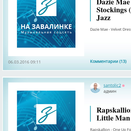
Dazie Mae 
Stockings 
Jazz
Dazie Mae - Velvet Dress
Комментарии (13)
06.03.2016 09:11
santolic2
Офф
админ
Rapskallio
Little Man
Rapskallion - One Up Fo