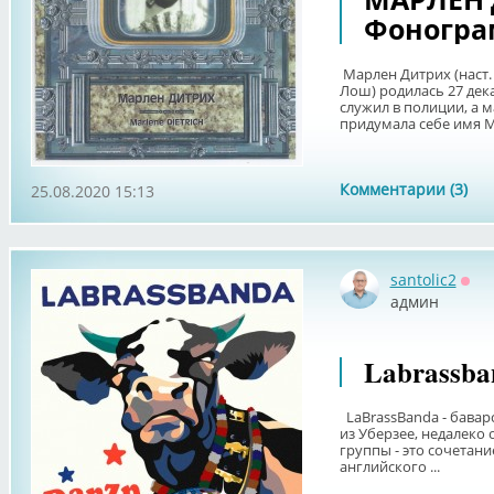
Фонограм
Марлен Дитрих (наст.
Лош) родилась 27 дека
служил в полиции, а м
придумала себе имя Ма
Комментарии (3)
25.08.2020 15:13
santolic2
Офф
админ
Labrassba
LaBrassBanda - бавар
из Уберзее, недалеко 
группы - это сочетани
английского ...