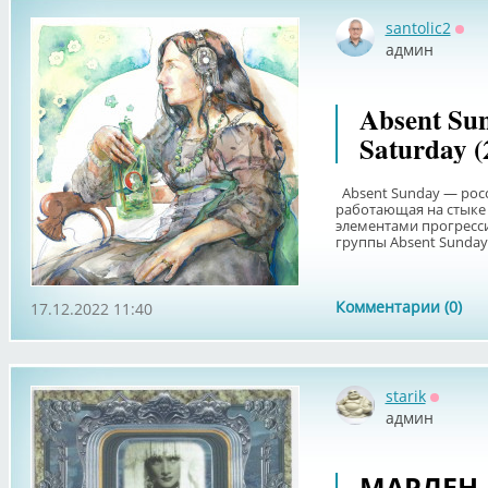
santolic2
Офф
админ
Absent Sun
Saturday (
Absent Sunday — росс
работающая на стыке 
элементами прогресс
группы Absent Sunday 
Комментарии (0)
17.12.2022 11:40
starik
Оффла
админ
МАРЛЕН 