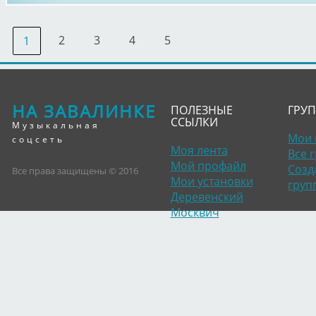
2
3
4
5
1
НА ЗАВАЛИНКЕ
ПОЛЕЗНЫЕ
ГРУ
ССЫЛКИ
Музыкальная
Мои 
соцсеть
Моя лента
Все 
Мой профайл
Созд
Все права защищены © 2016
Мои установки
груп
Деревенский
Москвич