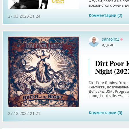
жгучей, совсем не п
вокалистки с очень дл
Комментарии (2)
27.03.2023 21:24
santolic2
Офф
админ
Dirt Poor 
Night (202
Dirt Poor Robins. Этот
Кентукки, возглавляе
ДеГрэйд. USA : Progres
город Louisville. Участ..
Комментарии (0)
27.12.2022 21:21