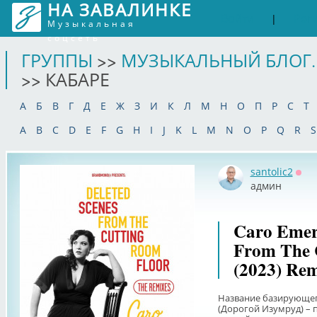
НА ЗАВАЛИНКЕ
Войти
Рег
|
Музыкальная
соцсеть
ГРУППЫ
>>
МУЗЫКАЛЬНЫЙ БЛОГ.
>> КАБАРЕ
А
Б
В
Г
Д
Е
Ж
З
И
К
Л
М
Н
О
П
Р
С
Т
A
B
C
D
E
F
G
H
I
J
K
L
M
N
O
P
Q
R
S
santolic2
Офф
админ
Caro Emera
From The 
(2023) Rem
Название базирующего
(Дорогой Изумруд) – 