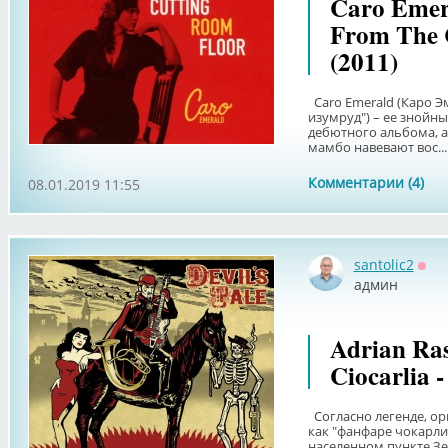
Caro Emera
From The 
(2011)
Caro Emerald (Каро Э
изумруд") – ее знойны
дебютного альбома, а
мамбо навевают вос...
Комментарии (4)
08.01.2019 11:55
santolic2
Офф
админ
Adrian Ra
Ciocarlia -
Согласно легенде, орк
как "фанфаре чокарли
населенном пункте З