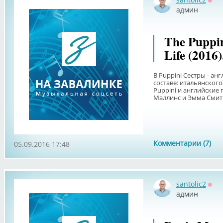
Офф
админ
The Puppin
Life (2016
В Puppini Сестры - а
составе: итальянског
Puppini и английские
Маллинс и Эмма Смит. 
Комментарии (7)
05.09.2016 17:48
santolic2
Офф
админ