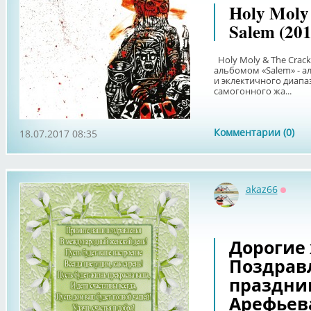
Holy Moly 
Salem (201
Holy Moly & The Crac
альбомом «Salem» - а
и эклектичного диапа
самогонного жа...
Комментарии (0)
18.07.2017 08:35
akaz66
Оффл
Дорогие
Поздравл
праздник
Арефьева