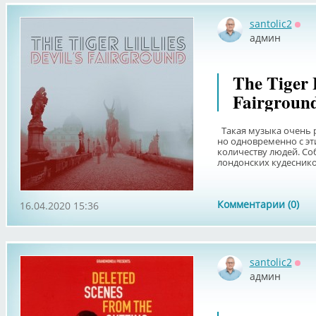
santolic2
Офф
админ
The Tiger L
Fairground
Такая музыка очень р
но одновременно с э
количеству людей. Со
лондонских кудесников
Комментарии (0)
16.04.2020 15:36
santolic2
Офф
админ