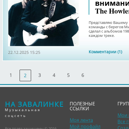
внимани
The Howler
Представляю Вашему 
команды с берегов Ми
сделал с альбомов 19
каждом треке.
Комментарии (1)
22.12.2025 15:25
1
3
4
5
6
2
НА ЗАВАЛИНКЕ
ПОЛЕЗНЫЕ
ГРУ
ССЫЛКИ
Музыкальная
Мои 
соцсеть
Моя лента
Все 
Мой профайл
Созд
Все права защищены © 2016