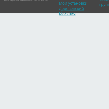
Мои установки
груп
Деревенский
Москвич