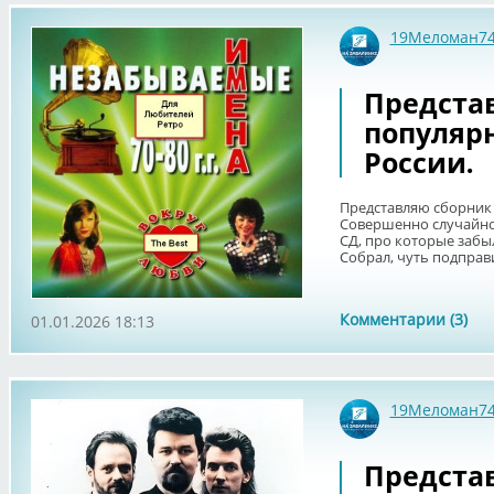
19Меломан7
Предста
популярн
России.
Представляю сборник 
Совершенно случайно
СД, про которые забы
Собрал, чуть подправи
Комментарии (3)
01.01.2026 18:13
19Меломан7
Предста