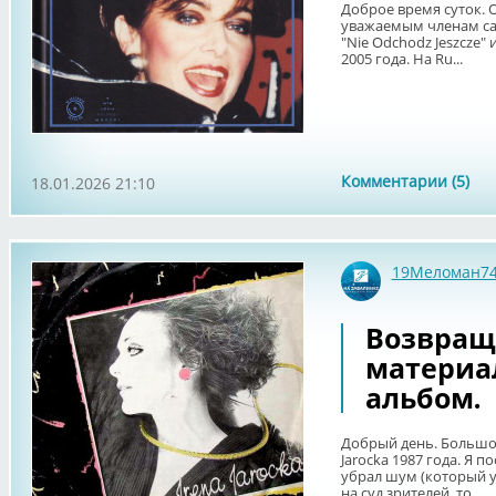
Доброе время суток. 
уважаемым членам сайт
"Nie Odchodz Jeszcze" 
2005 года. На Ru...
Комментарии (5)
18.01.2026 21:10
19Меломан7
Возвращ
материал
альбом.
Добрый день. Большое 
Jarocka 1987 года. Я п
убрал шум (который у
на суд зрителей, то ...