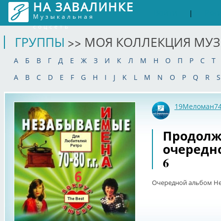
НА ЗАВАЛИНКЕ
Войти
Рег
|
Музыкальная
соцсеть
ГРУППЫ
>> МОЯ КОЛЛЕКЦИЯ МУ
А
Б
В
Г
Д
Е
Ж
З
И
К
Л
М
Н
О
П
Р
С
Т
A
B
C
D
E
F
G
H
I
J
K
L
M
N
O
P
Q
R
S
19Меломан7
Продолж
очередн
6
Очередной альбом Не