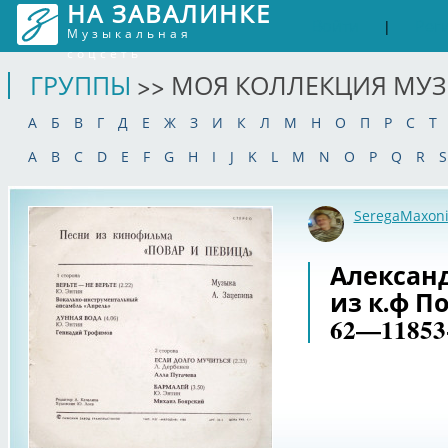
НА ЗАВАЛИНКЕ
Войти
Рег
|
Музыкальная
соцсеть
ГРУППЫ
>> МОЯ КОЛЛЕКЦИЯ МУ
А
Б
В
Г
Д
Е
Ж
З
И
К
Л
М
Н
О
П
Р
С
Т
A
B
C
D
E
F
G
H
I
J
K
L
M
N
O
P
Q
R
S
SeregaMaxon
Алексан
из к.ф П
62—11853