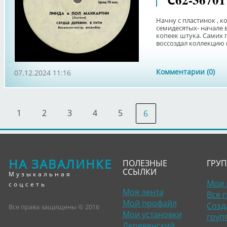
Начну с пластинок , 
семидесятых- начале 
копеек штука. Самих п
воссоздал коллекцию н
Комментарии (0)
07.12.2024 11:16
1
2
3
4
5
6
НА ЗАВАЛИНКЕ
ПОЛЕЗНЫЕ
ГРУ
ССЫЛКИ
Музыкальная
Мои 
соцсеть
Моя лента
Все 
Мой профайл
Созд
Все права защищены © 2016
Мои установки
груп
Деревенский