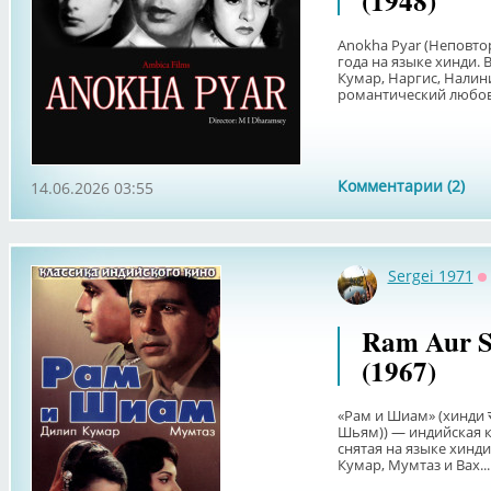
(1948)
Anokha Pyar (Неповто
года на языке хинди.
Кумар, Наргис, Налин
романтический любовн
Комментарии (2)
14.06.2026 03:55
Sergei 1971
О
Ram Aur 
(1967)
«Рам и Шиам» (хинди रा
Шьям)) — индийская к
снятая на языке хинд
Кумар, Мумтаз и Вах...