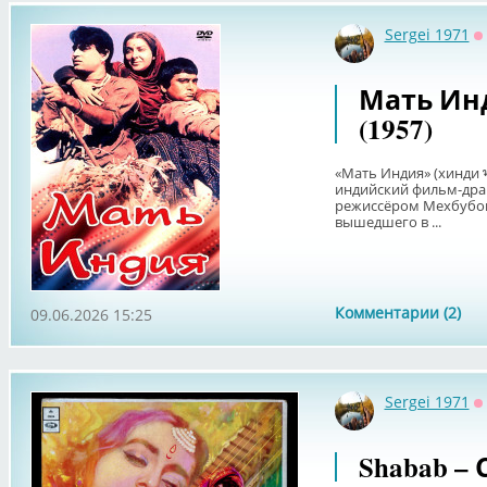
Sergei 1971
О
Мать Инд
(1957)
«Мать Индия» (хинди भा
индийский фильм-драм
режиссёром Мехбубом
вышедшего в ...
Комментарии (2)
09.06.2026 15:25
Sergei 1971
О
Shabab – 