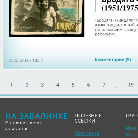
(1951/1975
«Бродяга» (хинди आवार
языке хинди, снятый 
исполнившим главную
реформис...
Комментарии (5)
23.05.2026 18:37
1
3
4
5
6
7
19
2
. . .
НА ЗАВАЛИНКЕ
ПОЛЕЗНЫЕ
ГРУ
ССЫЛКИ
Музыкальная
Мои 
соцсеть
Моя лента
Все 