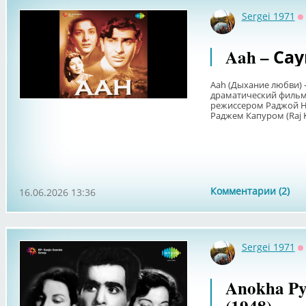
Sergei 1971
О
Aah – Сау
Aah (Дыхание любви) 
драматический фильм 
режиссером Раджой На
Раджем Капуром (Raj Ka
Комментарии (2)
16.06.2026 13:36
Sergei 1971
О
Anokha Py