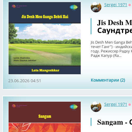
Sergei 1971
О
Jis Desh M
Саундтре
Jis Desh Men Ganga Beh
течет Ганг") - индий
году. Режиссер Радху
Радж Капур (Ra...
Комментарии (2)
23.06.2026 04:51
Sergei 1971
О
Sangam - 