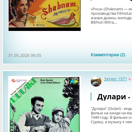
«Роса» (Shabnam) — и
производства Filmistan
жанре драмы, мелодра
Bibhuti Mitra,...
Комментарии (2)
31.05.2026 06:55
Sergei 1971
О
Дулари -
"Дулари" (Dulari) - 
фильм на хинди на язы
1949 году. В фильме с
Суреш, а музыку к нему