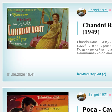
Sergei 1971
О
Chandni R
(1949)
Chandni Raat — индий
семейного кино режисс
По данным сайта India
эмоционально-романт
Комментарии (2)
01.06.2026 15:41
Sergei 1971
О
Роса - Са