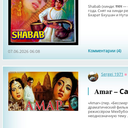
Shabab (хинди: शबाब 
года. Снят на хинди р
Бхарат Бхушан и Нутан
Комментарии (4)
07.06.2026 06:08
Sergei 1971
О
Amar – Са
«Amar» (пер. «Бессме
драматический фильм 
режиссёром Мехбубом
неоднозначную тему ..