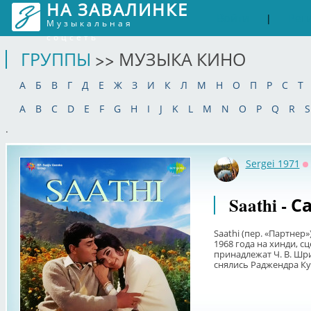
НА ЗАВАЛИНКЕ
Войти
Рег
|
Музыкальная
соцсеть
ГРУППЫ
>> МУЗЫКА КИНО
А
Б
В
Г
Д
Е
Ж
З
И
К
Л
М
Н
О
П
Р
С
Т
A
B
C
D
E
F
G
H
I
J
K
L
M
N
O
P
Q
R
S
.
Sergei 1971
О
Saathi - 
Saathi (пер. «Партнер
1968 года на хинди, с
принадлежат Ч. В. Шр
снялись Раджендра Кум