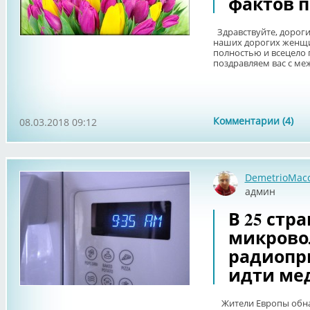
фактов п
Здравствуйте, дорогие
наших дорогих женщин
полностью и всецело 
поздравляем вас с ме
Комментарии (4)
08.03.2018 09:12
DemetrioMac
админ
В 25 стр
микрово
радиопр
идти ме
Жители Европы обнар