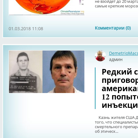
не взойдет до 20 март
самые крепкие морозы,
Комментарии (0)
01.03.2018 11:08
DemetrioMac
админ
Редкий с
пригово
америка
12 попыт
инъекци
Казнь жителя США До
того, что специалист
смертельного препара
об этическ...