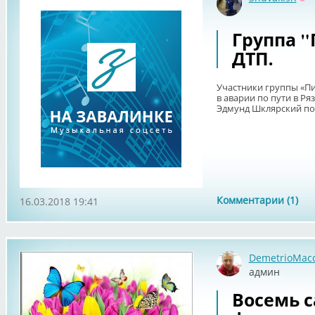
Оф
Группа "
ДТП.
Участники группы «П
в аварии по пути в Ря
Эдмунд Шклярский пол
Комментарии (1)
16.03.2018 19:41
DemetrioMac
админ
Восемь 