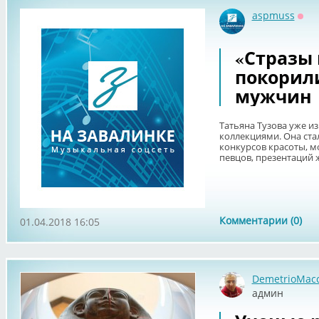
aspmuss
Офф
«Стразы 
покорил
мужчин
Татьяна Тузова уже и
коллекциями. Она ста
конкурсов красоты, м
певцов, презентаций ж
Комментарии (0)
01.04.2018 16:05
DemetrioMac
админ