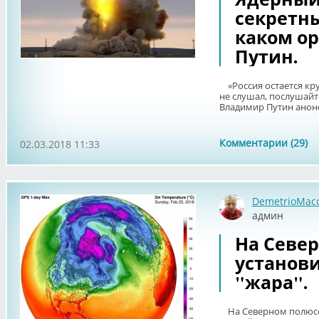
секретны
каком о
Путин.
«Россия остается кр
не слушал, послушайт
Владимир Путин анонс
Комментарии (29)
02.03.2018 11:33
DemetrioMac
админ
На Севе
установ
"жара".
На Северном полюсе 