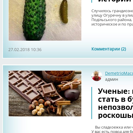
Случилось грандиозно
улицу Огуречну в ули
Подільського района,
историческое и по пра
Комментарии (2)
27.02.2018 10:36
DemetrioMac
админ
Ученые:
стать в 
непозво
роскошь
Вы сладкоежка или ч
У вас есть повод для 