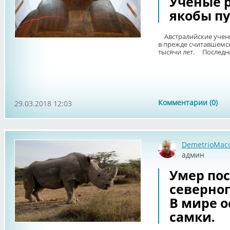
Ученые 
якобы пу
Австралийские учен
в прежде считавшемся
тысячи лет. Последние
Комментарии (0)
29.03.2018 12:03
DemetrioMac
админ
Умер по
северног
В мире о
самки.