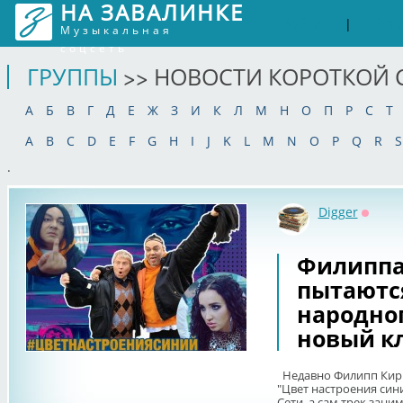
НА ЗАВАЛИНКЕ
Войти
Рег
|
Музыкальная
соцсеть
ГРУППЫ
>> НОВОСТИ КОРОТКОЙ 
А
Б
В
Г
Д
Е
Ж
З
И
К
Л
М
Н
О
П
Р
С
Т
A
B
C
D
E
F
G
H
I
J
K
L
M
N
O
P
Q
R
S
.
Digger
Оффла
Филиппа
пытаютс
народног
новый кл
Недавно Филипп Кирк
"Цвет настроения син
Сети, а сам трек зани