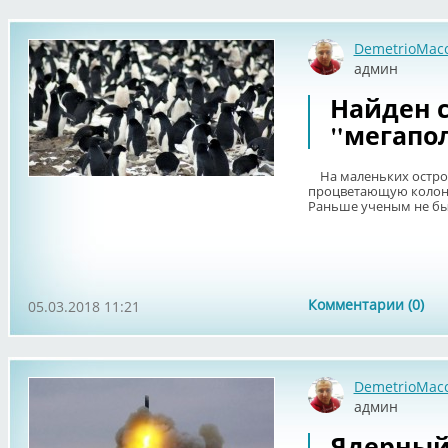
DemetrioMac
админ
Найден 
"мегапо
На маленьких остров
процветающую колони
Раньше ученым не было
Комментарии (0)
05.03.2018 11:21
DemetrioMac
админ
Ядерный