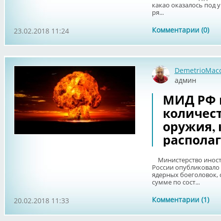
какао оказалось под 
ря...
Комментарии (0)
23.02.2018 11:24
DemetrioMac
админ
МИД РФ 
количест
оружия,
располаг
Министерство иност
России опубликовало 
ядерных боеголовок,
сумме по сост...
Комментарии (1)
20.02.2018 11:33