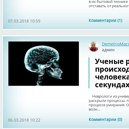
в их бытовой технике 
отставать от реальног
Комментарии (1)
07.03.2018 10:59
DemetrioMac
админ
Ученые р
происход
человека
секундах
Неврологи из универ
раскрыли процессы, п
процессе умирания. О
волн...
Комментарии (0)
06.03.2018 10:22