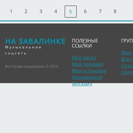
1
2
3
4
6
7
8
5
НА ЗАВАЛИНКЕ
ПОЛЕЗНЫЕ
ГРУ
ССЫЛКИ
Музыкальная
Мои 
соцсеть
Моя лента
Все 
Мой профайл
Созд
Все права защищены © 2016
Мои установки
груп
Деревенский
Москвич