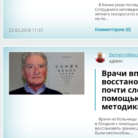
В Кении умер послед
Сотрудники заповедни
летнего носорога по 
не по...
Комментарии (0)
23.03.2018 11:37
DemetrioMac
админ
Врачи в
восстан
почти с
помощью
методик
Врачи из больницы Му
в Лондоне с помощью
восстановить зрение
были неспособны ...