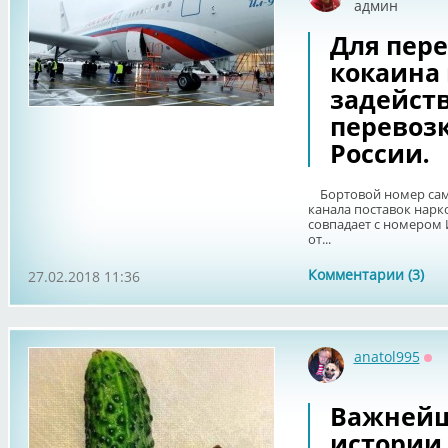
админ
Для пере
кокаина
задейст
перевоз
России.
Бортовой номер само
канала поставок нарк
совпадает с номером 
от...
Комментарии (3)
27.02.2018 11:36
anatol995
Оф
Важнейш
истории