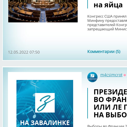
на яйца
Конгресс США принял
Минфину предоставлят
представителей Конгр
запрещающий Министе
Комментарии (5)
12.05.2022 07:50
m4csimcrot
О
ПРЕЗИД
ВО ФРАН
ИЛИ ЛЕ 
НА ВЫБО
Выборы во Франции 2