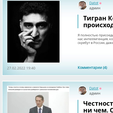
Datot
Оффла
админ
Тигран К
происхо
Я полностью присоеди
нас интеллигенция, к
скребут в России, да
Комментарии (4)
27.02.2022 19:40
Datot
Оффла
админ
Честност
ни чем. 