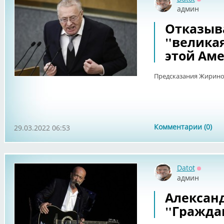
Оффла
админ
Отказыва
"великая
этой Ам
Предсказания Жирин
Комментарии (0)
29.03.2022 06:53
Datot
Оффла
админ
Алексан
"Гражда