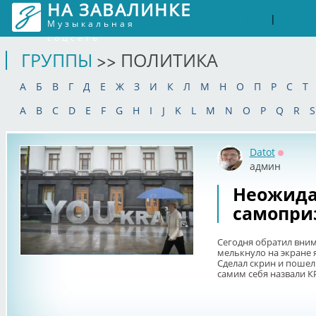
НА ЗАВАЛИНКЕ
Войти
Рег
|
Музыкальная
соцсеть
ГРУППЫ
>> ПОЛИТИКА
А
Б
В
Г
Д
Е
Ж
З
И
К
Л
М
Н
О
П
Р
С
Т
A
B
C
D
E
F
G
H
I
J
K
L
M
N
O
P
Q
R
S
Datot
Оффла
админ
Неожида
самопри
Сегодня обратил вним
мелькнуло на экране 
Сделал скрин и пошел
самим себя назвали К