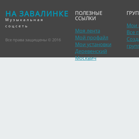
НА ЗАВАЛИНКЕ
ПОЛЕЗНЫЕ
ГРУ
ССЫЛКИ
Музыкальная
Мои 
соцсеть
Моя лента
Все 
Мой профайл
Созд
Все права защищены © 2016
Мои установки
груп
Деревенский
Москвич