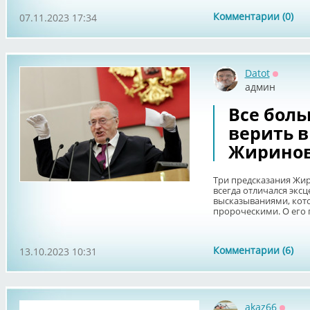
Комментарии (0)
07.11.2023 17:34
Datot
Оффла
админ
Все бол
верить в
Жиринов
Три предсказания Жи
всегда отличался экс
высказываниями, кот
пророческими. О его п
Комментарии (6)
13.10.2023 10:31
akaz66