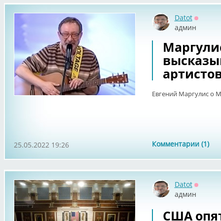
Datot
Оффла
админ
Маргули
высказы
артистов
Евгений Маргулис о 
Комментарии (1)
25.05.2022 19:26
Datot
Оффла
админ
США опят