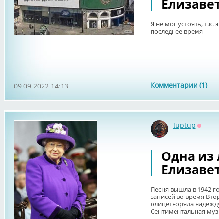
Елизавет
Я не мог устоять, т.к.
последнее время
Комментарии (1)
09.09.2022 14:13
tuptup
Оффл
Одна из
Елизавет
Песня вышла в 1942 г
записей во время Вто
олицетворяла надежду
Сентиментальная музы