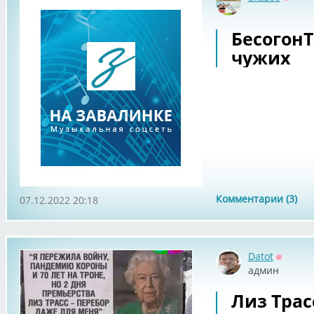
Оффл
БесогонТ
чужих
Комментарии (3)
07.12.2022 20:18
Datot
Оффла
админ
Лиз Трас