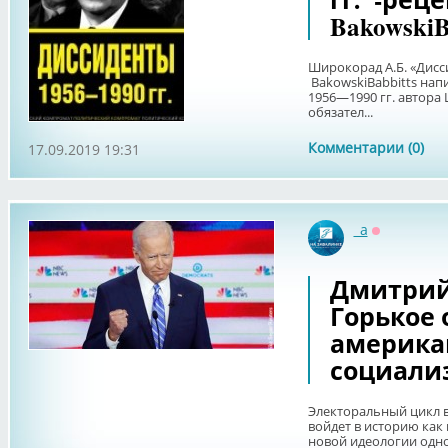
BakowskiB
Широкорад А.Б. «Дисс
BakowskiBabbitts нап
1956—1990 гг. автора 
обязател...
Комментарии (0)
17.09.2019 19:31
_a
Оффлайн
Дмитрий
Горькое 
америка
социали
Электоральный цикл в
войдет в историю ка
новой идеологии одно