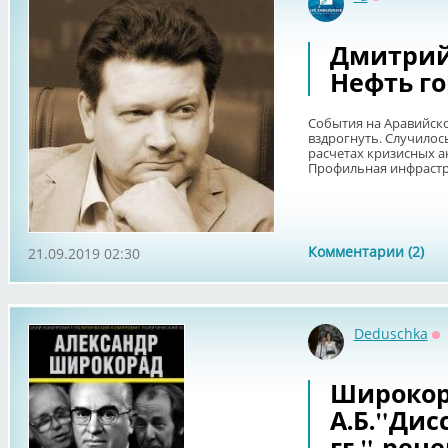
Оффлайн
Дмитрий
Нефть го
События на Аравийско
вздрогнуть. Случилос
расчетах кризисных а
Профильная инфрастру
Комментарии (2)
21.09.2019 02:30
Deduschka
О
Широко
А.Б."Дис
гг."-рец