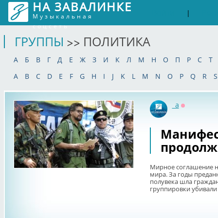
НА ЗАВАЛИНКЕ
Войти
Рег
|
Музыкальная
соцсеть
ГРУППЫ
>> ПОЛИТИКА
А
Б
В
Г
Д
Е
Ж
З
И
К
Л
М
Н
О
П
Р
С
Т
A
B
C
D
E
F
G
H
I
J
K
L
M
N
O
P
Q
R
S
_a
Оффлайн
Манифес
продолж
Мирное соглашение н
мира. За годы преданн
полувека шла гражда
группировки убивали 