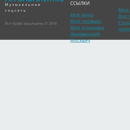
ССЫЛКИ
Музыкальная
Мои 
соцсеть
Моя лента
Все 
Мой профайл
Созд
Все права защищены © 2016
Мои установки
груп
Деревенский
Москвич