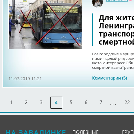
О
Для жит
Ленингр
транспор
смертной
Все городские маршру
ними - целый ряд соц
Фото Интерпресс Общ
смертной казниТрансп
Комментарии (5)
11.07.2019 11:21
1
2
3
5
6
7
22
4
. . .
НА ЗАВАЛИНКЕ
ПОЛЕЗНЫЕ
ГРУ