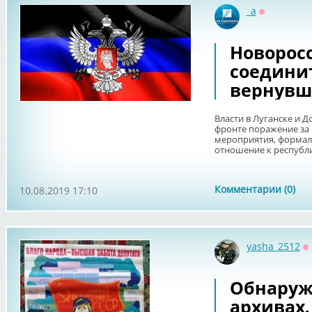
_a
Оффлайн
Новоросс
соединит
вернувш
Власти в Луганске и 
фронте поражение за
мероприятия, формал
отношение к республи
Комментарии (0)
10.08.2019 17:10
yasha_2512
О
Обнаружи
архивах.