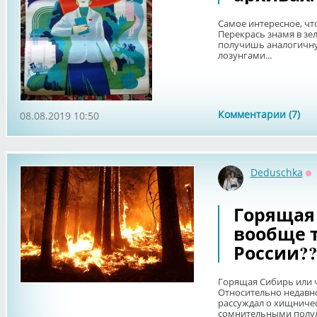
Самое интересное, чт
Перекрась знамя в зел
получишь аналогичну
лозунгами...
Комментарии (7)
08.08.2019 10:50
Deduschka
О
Горящая
вообще т
России??
Горящая Сибирь или ч
Относительно недавно
рассуждал о хищниче
сомнительными полул