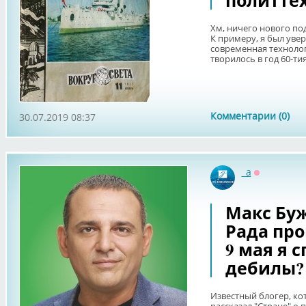
политте
Хм, ничего нового под
К примеру, я был увер
современная технологи
творилось в год 60-ти
Комментарии (0)
30.07.2019 08:37
_a
Оффлайн
Макс Буж
Рада про
9 мая я с
дебилы?
Известный блогер, кот