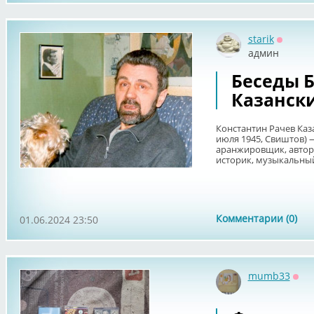
starik
Оффла
админ
Беседы Б.
Казански
Константин Рачев Каз
июля 1945, Свиштов) 
аранжировщик, автор-
историк, музыкальный 
Комментарии (0)
01.06.2024 23:50
mumb33
Офф