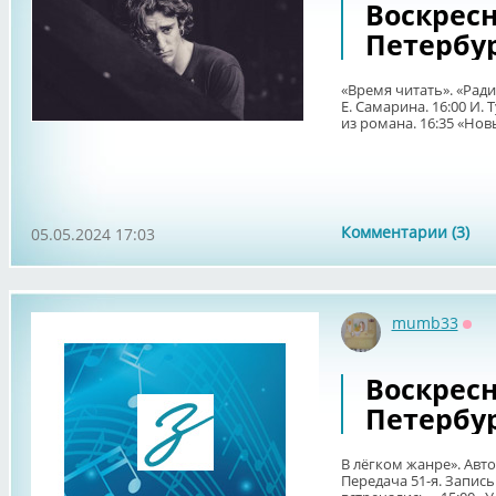
Воскрес
Петербур
«Время читать». «Рад
Е. Самарина. 16:00 И.
из романа. 16:35 «Нов
Комментарии (3)
05.05.2024 17:03
mumb33
Офф
Воскрес
Петербу
В лёгком жанре». Авт
Передача 51-я. Запись 