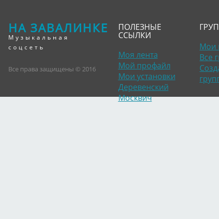
НА ЗАВАЛИНКЕ
ПОЛЕЗНЫЕ
ГРУ
ССЫЛКИ
Музыкальная
Мои 
соцсеть
Моя лента
Все 
Мой профайл
Созд
Все права защищены © 2016
Мои установки
груп
Деревенский
Москвич