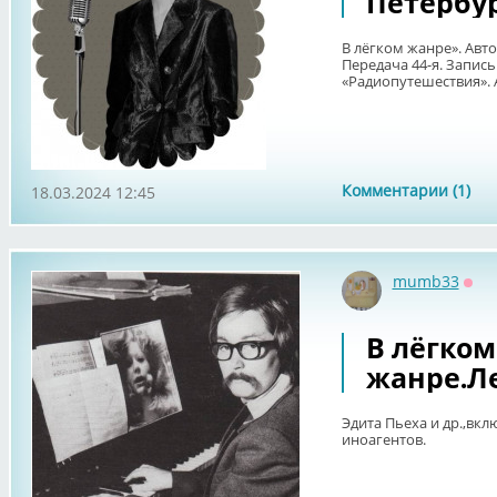
Петербу
В лёгком жанре». Авт
Передача 44-я. Запись 
«Радиопутешествия». А
Комментарии (1)
18.03.2024 12:45
mumb33
Офф
В лёгком
жанре.Ле
Эдита Пьеха и др.,вкл
иноагентов.