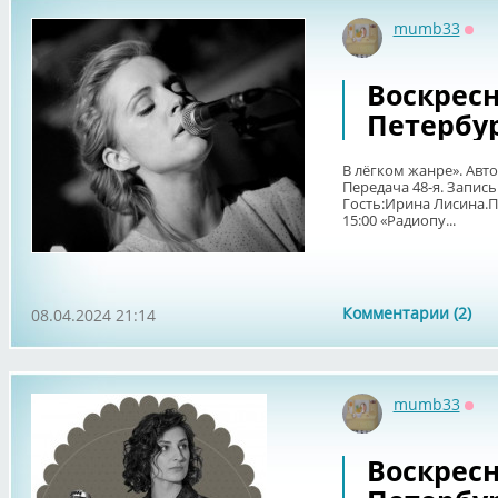
mumb33
Офф
Воскрес
Петербу
В лёгком жанре». Авт
Передача 48-я. Запись 
Гость:Ирина Лисина.П
15:00 «Радиопу...
Комментарии (2)
08.04.2024 21:14
mumb33
Офф
Воскрес