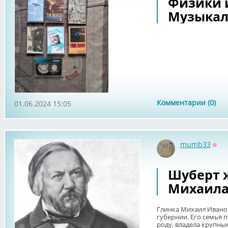
Физики и
Музыкал
Комментарии (0)
01.06.2024 15:05
mumb33
Офф
Шуберт ж
Михаила
Глинка Михаил Иванов
губернии. Его семья 
роду, владела крупны