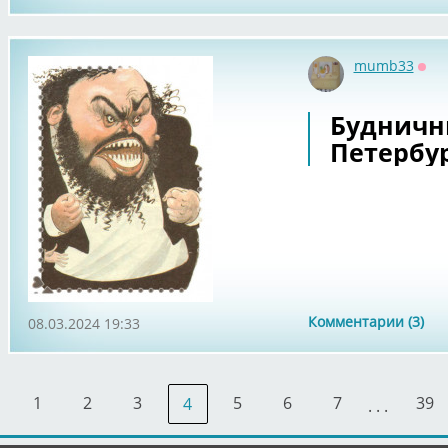
mumb33
Офф
Будничн
Петербу
Комментарии (3)
08.03.2024 19:33
1
2
3
5
6
7
39
4
. . .