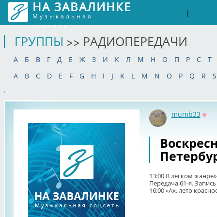
НА ЗАВАЛИНКЕ
Войти
Рег
|
Музыкальная
соцсеть
ГРУППЫ
>> РАДИОПЕРЕДАЧИ
А
Б
В
Г
Д
Е
Ж
З
И
К
Л
М
Н
О
П
Р
С
Т
A
B
C
D
E
F
G
H
I
J
K
L
M
N
O
P
Q
R
S
.
mumb33
Офф
Воскрес
Петербур
13:00 В лёгком жанре»
Передача 61-я. Запись 
16:00 «Ах, лето красное