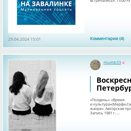
встречались». 15:00 «У 
Комментарии (4)
29.04.2024 15:01
mumb33
Офф
Воскрес
Петербу
«Полдень». «Время
и культура»(Мерфи,Сю
жанре». Авторская про
Запись 1981 г. ...