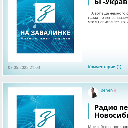
БГ-Украв
А вот еще немного о 
назад – о непознаваем
что я написал песню, 
Комментарии (1)
07.05.2023 21:03
senen
Оффла
Радио п
Новосиб
Мне собственное твор