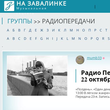
НА ЗАВАЛИНКЕ
Войти
Рег
|
Музыкальная
соцсеть
ГРУППЫ
>> РАДИОПЕРЕДАЧИ
А
Б
В
Г
Д
Е
Ж
З
И
К
Л
М
Н
О
П
Р
С
Т
A
B
C
D
E
F
G
H
I
J
K
L
M
N
O
P
Q
R
S
.
mumb33
Офф
Радио Пе
22 октябр
«Полдень». «Один день
13:00 В лёгком жанре»
Передача 23-я. Запись 1