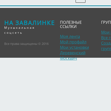
НА ЗАВАЛИНКЕ
ПОЛЕЗНЫЕ
ГРУ
ССЫЛКИ
Музыкальная
Мои 
соцсеть
Моя лента
Все 
Мой профайл
Созд
Все права защищены © 2016
Мои установки
груп
Деревенский
Москвич