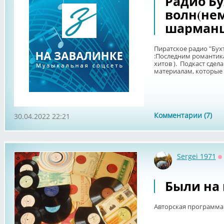
Радио Б
волн(не
шарманщ
Пиратское радио "Бух
:Последним романтика
хитов ). Подкаст сдел
материалам, которые я
Комментарии (7)
30.04.2022 22:21
Sergei 1971
О
Были на 
Авторская программа 