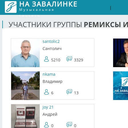
НА ЗАВАЛИНКЕ
Войти
Рег
|
Музыкальная
соцсеть
РЕМИКСЫ И
УЧАСТНИКИ ГРУППЫ
santolic2
Сантолич
5210
3329
nkama
Владимир
6
13
joy 21
Андрей
0
0