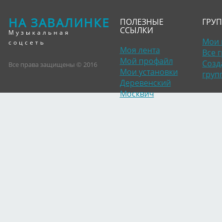
НА ЗАВАЛИНКЕ
ПОЛЕЗНЫЕ
ГРУ
ССЫЛКИ
Музыкальная
Мои 
соцсеть
Моя лента
Все 
Мой профайл
Созд
Все права защищены © 2016
Мои установки
груп
Деревенский
Москвич