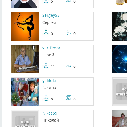
5
0
Sergey55
Сергей
0
0
yur_fedor
Юрий
11
6
galiluki
Галина
8
8
Nikas59
Николай