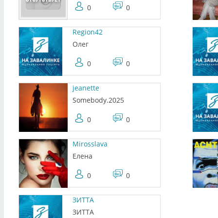
0
0
Region42
Олег
0
0
jeanette
Somebody.2025
0
0
Mirosslava
Елена
0
0
ЗИТТА
ЗИТТА