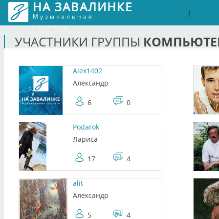
НА ЗАВАЛИНКЕ
Войти
Рег
|
Музыкальная
соцсеть
КОМПЬЮТЕ
УЧАСТНИКИ ГРУППЫ
Alex1402
Александр
6
0
Podarok
Лариса
17
4
alit
Александр
5
4