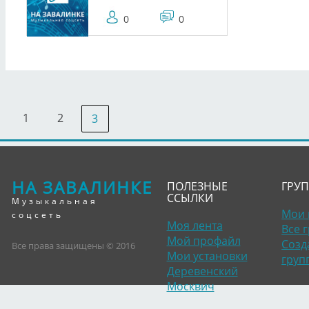
0
0
1
2
3
НА ЗАВАЛИНКЕ
ПОЛЕЗНЫЕ
ГРУ
ССЫЛКИ
Музыкальная
Мои 
соцсеть
Моя лента
Все 
Мой профайл
Созд
Все права защищены © 2016
Мои установки
груп
Деревенский
Москвич