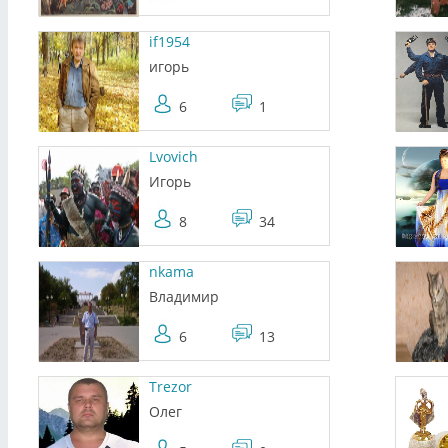
if1954
игорь
6
1
Lvovich
Игорь
8
34
nkama
Владимир
6
13
Trezor
Олег