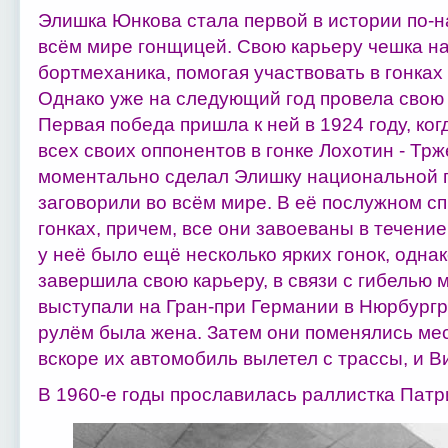
Элишка Юнкова стала первой в истории по-
всём мире гонщицей. Свою карьеру чешка на
бортмеханика, помогая участвовать в гонках
Однако уже на следующий год провела свою 
Первая победа пришла к ней в 1924 году, ко
всех своих оппонентов в гонке Лохотин - Т
моментально сделал Элишку национальной г
заговорили во всём мире. В её послужном сп
гонках, причем, все они завоеваны в течени
у неё было ещё несколько ярких гонок, однак
завершила свою карьеру, в связи с гибелью м
выступали на Гран-при Германии в Нюрбургри
рулём была жена. Затем они поменялись мест
вскоре их автомобиль вылетел с трассы, и В
В 1960-е годы прославилась раллистка Патр