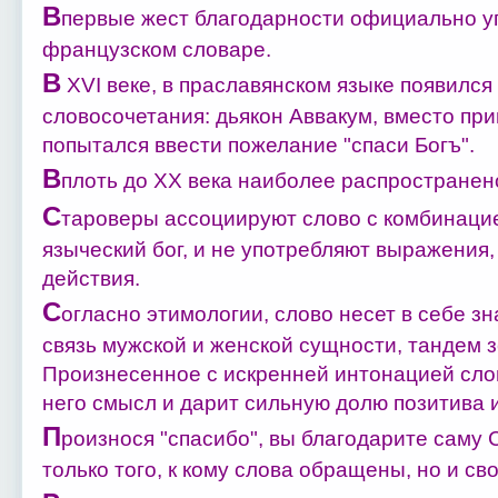
В
первые жест благодарности официально уп
французском словаре.
В
XVI веке, в праславянском языке появился
словосочетания: дьякон Аввакум, вместо при
попытался ввести пожелание "спаси Богъ".
В
плоть до ХХ века наиболее распространен
С
тароверы ассоциируют слово с комбинацией 
языческий бог, и не употребляют выражения,
действия.
С
огласно этимологии, слово несет в себе зн
связь мужской и женской сущности, тандем з
Произнесенное с искренней интонацией сло
него смысл и дарит сильную долю позитива 
П
роизнося "спасибо", вы благодарите саму С
только того, к кому слова обращены, но и св