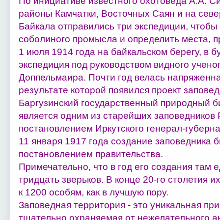
По инициативе известного охотоведа А.А. С
районы Камчатки, Восточных Саян и на сев
Байкала отправились три экспедиции, чтобы
соболиного промысла и определить места, п
1 июля 1914 года на байкальском берегу, в 
экспедиция под руководством видного ученого
Доппельмаира. Почти год велась напряженна
результате которой появился проект заповед
Баргузинский государственный природный 
является одним из старейших заповедников 
постановлением Иркутского генерал-губернат
11 января 1917 года создание заповедника
постановлением правительства.
Примечательно, что в год его создания там 
тридцать зверьков. В конце 20-го столетия 
к 1200 особям, как в лучшую пору.
Заповедная территория - это уникальная пр
тщательно охраняемая от нежелательного а