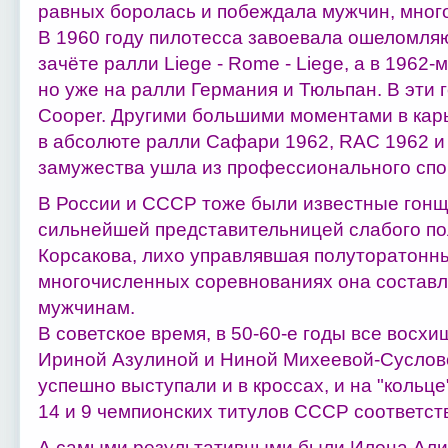
равных боролась и побеждала мужчин, много
В 1960 году пилотесса завоевала ошеломл
зачёте ралли Liege - Rome - Liege, а в 1962-
но уже на ралли Германия и Тюльпан. В эти 
Cooper. Другими большими моментами в кар
в абсолюте ралли Сафари 1962, RAC 1962 и
замужества ушла из профессионального спо
В России и СССР тоже были известные гонщ
сильнейшей представительницей слабого по
Корсакова, лихо управлявшая полуторатонн
многочисленных соревнованиях она составл
мужчинам.
В советское время, в 50-60-е годы все вос
Ириной Азулиной и Ниной Михеевой-Суслов
успешно выступали и в кроссах, и на "кольце"
14 и 9 чемпионских титулов СССР соответст
А самыми результативными были Илона Али