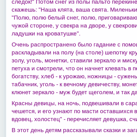
следок!" Потом снег из полы пальто перекин
скажешь: "Наша клята, ваша свята. Миленький
"Полю, полю белый снег, полю, приговариваю:
чужой стороне, у свекра на дворе, у свекров
ладушки на кроватушке".
Очень распространено было гадание с помо
раскладывали на полу (на столе) шепотку кр
золу, уголь, монетки, ставили зеркало и миск
петуха и смотрели, что он начнет клевать в п
богатству, хлеб - к урожаю, ножницы - сужены
табачник, уголь - к вечному девичеству, монет
клюнет зеркало - муж будет щеголем, и так д
Красны девицы, на ночь, подвешивали в сар
чешется, и его узнают по масти оставшихся в
вдовец, холостец" - перечисляет девушка, счи
В этот день детям рассказывали сказки и заг