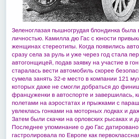
Зеленоглазая пышногрудая блондинка была
личностью. Камилла дю Гас с юности привы
женщинах стереотипы. Когда появились авто
сразу села за руль и уже через год стала п
автогонщицей, подав заявку на участие в го
старалась вести автомобиль скорее безопасн
сумела занять 32-е место в компании 121 м
которых даже не смогли добраться до финиш
француженки в автоспорте и завершилась, ка
полетами на аэростатах и прыжками с параш
увлеклась гонками на моторных лодках и даж
Затем были скачки на орловских рысаках и 
Последнее упоминание о дю Гас датировано 
гастролировала по Европе как первоклассн