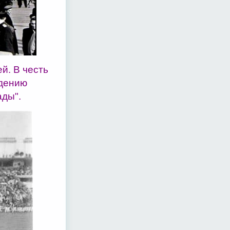
й. В честь
едению
ады".