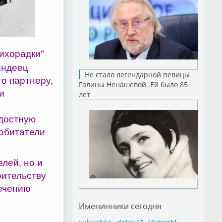
ихорадки"
индеец
Не стало легендарной певицы
о партнеру,
Галины Ненашевой. Ей было 85
и
лет
о
адостную
 обитатели
лей, но и
оительству
лечению
Именинники сегодня