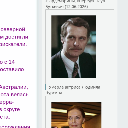
«Гардемарины, вперед!» Паул
Буткевич (12.06.2026)
в северной
ом достигли
оискатели.
о с 14
 составило
 Австралии,
Умерла актриса Людмила
Чурсина
ота велась
ерра-
в округе
ста.
сторождения