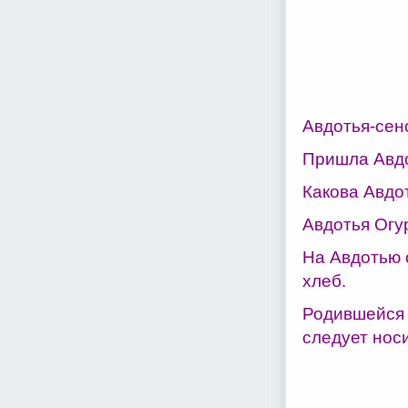
Авдотья-сен
Пришла Авдот
Какова Авдот
Авдотья Огу
На Авдотью 
хлеб.
Родившейся в
следует нос