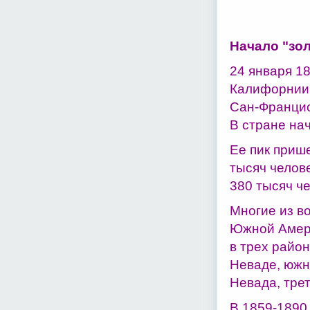
Начало "зол
24 января 1
Калифорнии 
Сан-Францис
В стране нач
Ее пик приш
тысяч челове
380 тысяч че
Многие из в
Южной Амери
в трех райо
Неваде, южне
Невада, трет
В 1859-1890