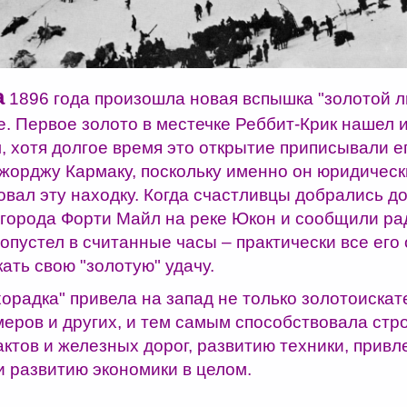
а
1896 года произошла новая вспышка "золотой л
е. Первое золото в местечке Реббит-Крик нашел 
, хотя долгое время это открытие приписывали ег
жорджу Кармаку, поскольку именно он юридическ
овал эту находку. Когда счастливцы добрались д
города Форти Майл на реке Юкон и сообщили р
 опустел в считанные часы – практически все его
ать свою "золотую" удачу.
орадка" привела на запад не только золотоискате
меров и других, и тем самым способствовала стр
актов и железных дорог, развитию техники, прив
и развитию экономики в целом.