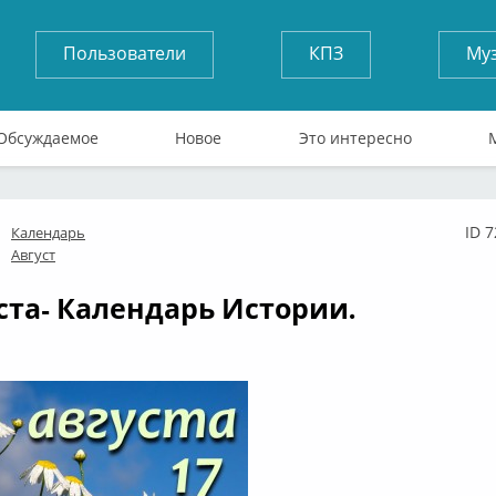
Пользователи
КПЗ
Му
Обсуждаемое
Новое
Это интересно
ID 7
Календарь
флайн
Август
уста- Календарь Истории.