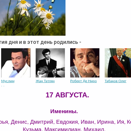
ия дня и в этот день родились -
Муслим
Жан Татлян
Роберт Де Ниро
Табаков Олег
Магомето...
17 АВГУСТА.
Именины.
ья, Денис, Дмитрий, Евдокия, Иван, Ирина, Ия, 
Кузьма, Максимилиан, Михаил.