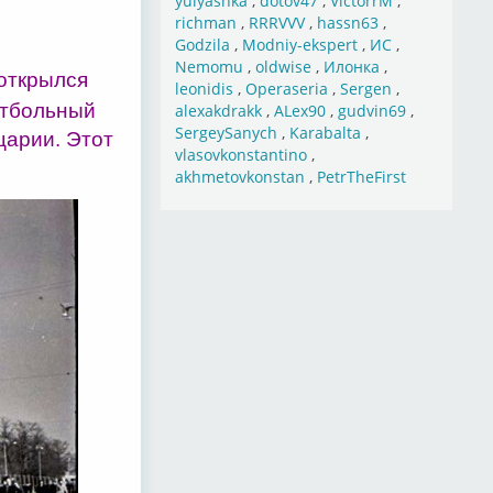
yulyashka
,
dotov47
,
VictorrM
,
richman
,
RRRVVV
,
hassn63
,
Godzila
,
Modniy-ekspert
,
ИС
,
Nemomu
,
oldwise
,
Илонка
,
открылся
leonidis
,
Operaseria
,
Sergen
,
утбольный
alexakdrakk
,
ALex90
,
gudvin69
,
SergeySanych
,
Karabalta
,
царии. Этот
vlasovkonstantino
,
akhmetovkonstan
,
PetrTheFirst