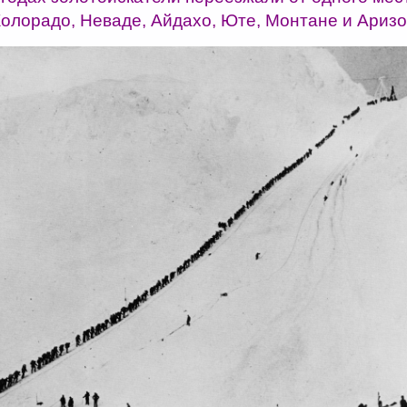
 Колорадо, Неваде, Айдахо, Юте, Монтане и Аризо