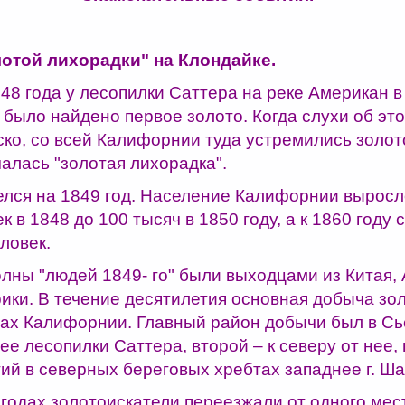
отой лихорадки" на Клондайке.
848 года у лесопилки Саттера на реке Американ 
было найдено первое золото. Когда слухи об эт
ко, со всей Калифорнии туда устремились золот
алась "золотая лихорадка".
елся на 1849 год. Население Калифорнии выросл
к в 1848 до 100 тысяч в 1850 году, а к 1860 году
ловек.
олны "людей 1849- го" были выходцами из Китая,
ки. В течение десятилетия основная добыча зол
нах Калифорнии. Главный район добычи был в Сь
е лесопилки Саттера, второй – к северу от нее, 
ий в северных береговых хребтах западнее г. Ша
 годах золотоискатели переезжали от одного ме