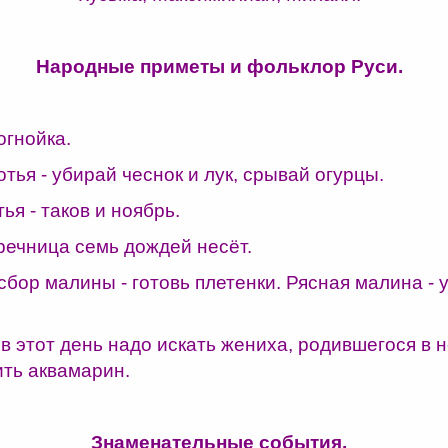
Народные приметы и фольклор Руси.
огнойка.
ья - убирай чеснок и лук, срывай огурцы.
ья - таков и ноябрь.
речница семь дождей несёт.
сбор малины - готовь плетенки. Рясная малина - 
 этот день надо искать жениха, родившегося в н
ить аквамарин.
Знаменательные события.