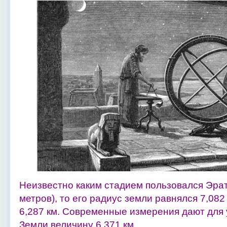
Неизвестно каким стадием пользовался Эрат
метров), то его радиус земли равнялся 7,082 
6,287 км. Современные измерения дают для
Земли величину 6,371 км.