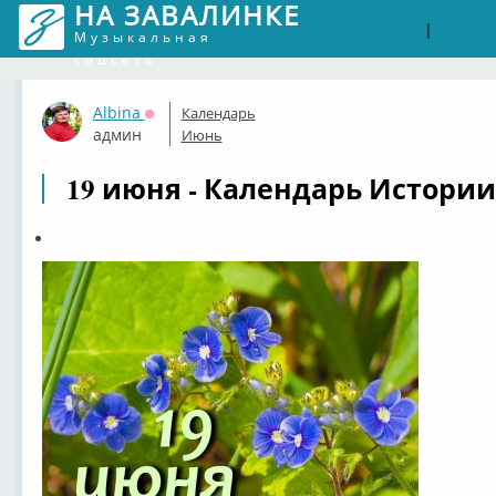
НА ЗАВАЛИНКЕ
Войти
Рег
|
Музыкальная
соцсеть
Albina
Календарь
Оффлайн
админ
Июнь
19 июня - Календарь Истории