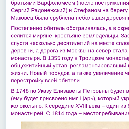
братьями Варфоломеем (после пострижения
Сергий Радонежский) и Стефаном на берегу 
Маковец была срублена небольшая деревянн
Постепенно обитель обстраивалась, а в окр
селится миряне, крестьяне-земледельцы. За
спустя несколько десятилетий на месте спл
деревни, а дорога из Москвы на север стала
монастыря. В 1355 году в Троицком монасты
общежитийный устав, регламентировавший 
жизни. Новый порядок, а также увеличение 
перестройку всей обители.
В 1748 по Указу Елизаветы Петровны будет в
(ему будет присвоено имя Царь), который у
колокольню. К середине XVIII века – один из
монастырей. С 1814 года – местопребывани