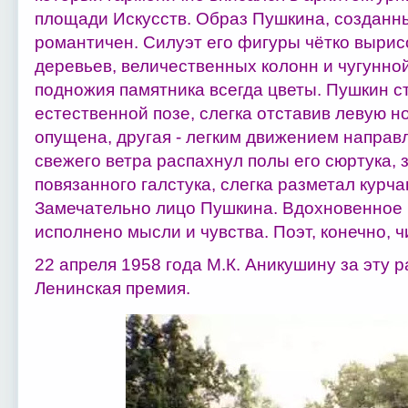
площади Искусств. Образ Пушкина, созданн
романтичен. Силуэт его фигуры чётко выри
деревьев, величественных колонн и чугунной
подножия памятника всегда цветы. Пушкин с
естественной позе, слегка отставив левую но
опущена, другая - легким движением направ
свежего ветра распахнул полы его сюртука,
повязанного галстука, слегка разметал курч
Замечательно лицо Пушкина. Вдохновенное 
исполнено мысли и чувства. Поэт, конечно, ч
22 апреля 1958 года М.К. Аникушину за эту 
Ленинская премия.