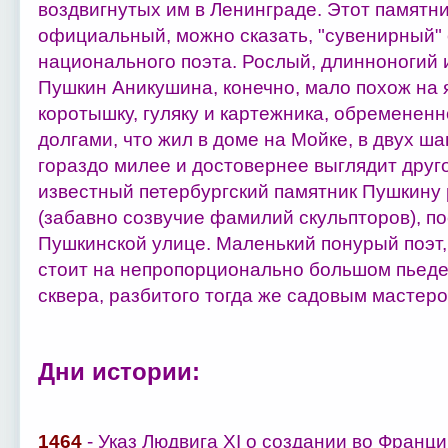
воздвигнутых им в Ленинграде. Этот памятн
официальный, можно сказать, "сувенирный" 
национального поэта. Рослый, длинноногий 
Пушкин Аникушина, конечно, мало похож на 
коротышку, гуляку и картежника, обременен
долгами, что жил в доме на Мойке, в двух ш
гораздо милее и достовернее выглядит друг
известный петербургский памятник Пушкину
(забавно созвучие фамилий скульпторов), по
Пушкинской улице. Маленький понурый поэт, 
стоит на непропорционально большом пьеде
сквера, разбитого тогда же садовым мастеро
Дни истории:
1464
- Указ Людвига XI о создании во Франц