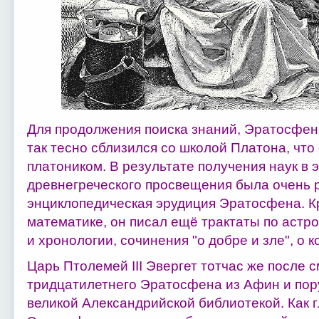
Для продолжения поиска знаний, Эратосфен
так тесно сблизился со школой Платона, чт
платоником. В результате получения наук в 
древнегреческого просвещения была очень 
энциклопедическая эрудиция Эратосфена. К
математике, он писал ещё трактаты по астр
и хронологии, сочинения "о добре и зле", о к
Царь Птолемей III Эвергет тотчас же после
тридцатилетнего Эратосфена из Афин и пор
великой Александрийской библиотекой. Как г