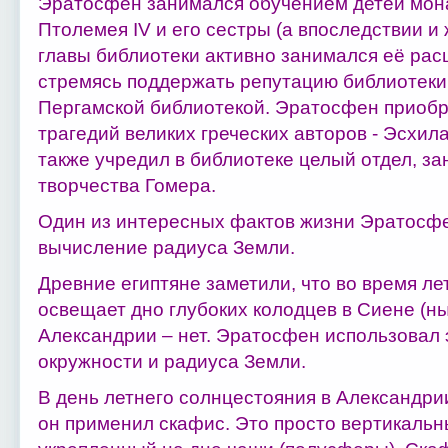
Эратосфен занимался обучением детей мона
Птолемея IV и его сестры (а впоследствии и
главы библиотеки активно занимался её рас
стремясь поддержать репутацию библиотеки 
Пергамской библиотекой. Эратосфен приобр
трагедий великих греческих авторов - Эсхил
также учредил в библиотеке целый отдел, з
творчества Гомера.
Один из интересных фактов жизни Эратосфе
вычисление радиуса Земли.
Древние египтяне заметили, что во время л
освещает дно глубоких колодцев в Сиене (ны
Александрии – нет. Эратосфен использовал 
окружности и радиуса Земли.
В день летнего солнцестояния в Александр
он применил скафис. Это просто вертикальн