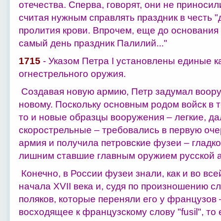
отечества. Сперва, говорят, они не приносил
считая нужным справлять праздник в честь "
пролития крови. Впрочем, еще до основания 
самый день праздник Палилий..."
1715
- Указом Петра I установлены единые к
огнестрельного оружия.
Создавая новую армию, Петр задумал воору
новому. Поскольку основным родом войск в т
то и новые образцы вооружения – легкие, д
скорострельные – требовались в первую оче
армия и получила петровские фузеи – гладко
лишним ставшие главным оружием русской 
Конечно, в России фузеи знали, как и во все
начала XVII века и, судя по произношению сл
поляков, которые переняли его у французов –
восходящее к французскому слову "fusil", то 