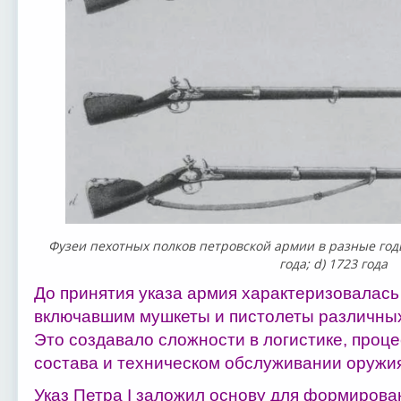
Фузеи пехотных полков петровской армии в разные годы: а
года; d) 1723 года
До принятия указа армия характеризовалас
включавшим мушкеты и пистолеты различных
Это создавало сложности в логистике, проц
состава и техническом обслуживании оружи
Указ Петра I заложил основу для формиров