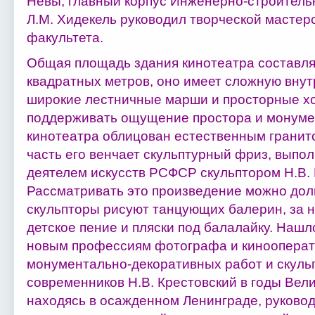
Невы, главный корпус Инженерно-строительн
Л.М. Хидекель руководил творческой мастер
факультета.
Общая площадь здания кинотеатра составля
квадратных метров, оно имеет сложную внут
широкие лестничные марши и просторные х
поддерживать ощущение простора и монуме
кинотеатра облицован естествен­ным грани
часть его венчает скульптурный фриз, выпо
деятелем искусств РСФСР скульптором Н.В. 
Рассматривать это произведение можно долг
скульпторы рисуют танцующих балерин, за н
детское пение и пляски под балалайку. Нашл
новым профессиям фотографа и кинооперат
монументально­-декоративных работ и скуль
современников Н.В. Крестовский в годы Вел
находясь в осажденном Ле­нинграде, руково