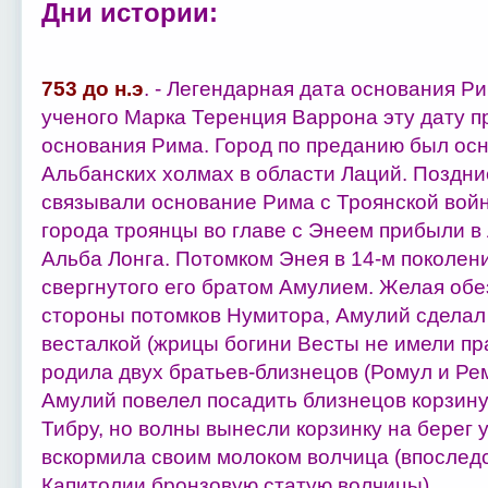
Дни истории:
753 до н.э
. - Легендарная дата основания Р
ученого Марка Теренция Варрона эту дату п
основания Рима. Город по преданию был ос
Альбанских холмах в области Лаций. Поздни
связывали основание Рима с Троянской войно
города троянцы во главе с Энеем прибыли в
Альба Лонга. Потомком Энея в 14-м поколен
свергнутого его братом Амулием. Желая обе
стороны потомков Нумитора, Амулий сделал
весталкой (жрицы богини Весты не имели пра
родила двух братьев-близнецов (Ромул и Рем
Амулий повелел посадить близнецов корзину
Тибру, но волны вынесли корзинку на берег у
вскормила своим молоком волчица (впослед
Капитолии бронзовую статую волчицы).