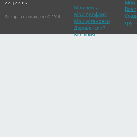
Мои 
соцсеть
Моя лента
Все 
Мой профайл
Созд
Все права защищены © 2016
Мои установки
груп
Деревенский
Москвич