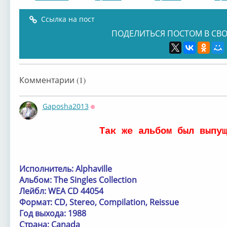
Ссылка на пост
ПОДЕЛИТЬСЯ ПОСТОМ В СВО
Alphaville
Alphaville
ALPHAVILLE
Alph
Комментарии (1)
Gaposha2013
Оффлайн
Так же альбом был выпу
Alphaville
Alphaville
Alphaville
Alph
⁣Исполнитель: Alphaville
Альбом: The Singles Collection
Лейбл: WEA CD 44054
Формат: CD, Stereo, Compilation, Reissue
Alphaville
Год выхода: 1988
Страна: Canada