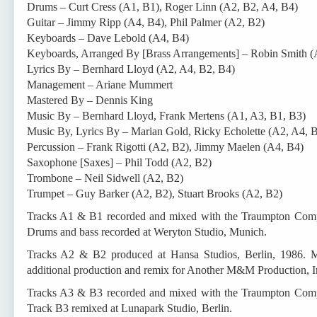
Drums – Curt Cress (A1, B1), Roger Linn (A2, B2, A4, B4)
Guitar – Jimmy Ripp (A4, B4), Phil Palmer (A2, B2)
Keyboards – Dave Lebold (A4, B4)
Keyboards, Arranged By [Brass Arrangements] – Robin Smith (
Lyrics By – Bernhard Lloyd (A2, A4, B2, B4)
Management – Ariane Mummert
Mastered By – Dennis King
Music By – Bernhard Lloyd, Frank Mertens (A1, A3, B1, B3)
Music By, Lyrics By – Marian Gold, Ricky Echolette (A2, A4, 
Percussion – Frank Rigotti (A2, B2), Jimmy Maelen (A4, B4)
Saxophone [Saxes] – Phil Todd (A2, B2)
Trombone – Neil Sidwell (A2, B2)
Trumpet – Guy Barker (A2, B2), Stuart Brooks (A2, B2)
Tracks A1 & B1 recorded and mixed with the Traumpton Compu
Drums and bass recorded at Weryton Studio, Munich.
Tracks A2 & B2 produced at Hansa Studios, Berlin, 1986. 
additional production and remix for Another M&M Production, I
Tracks A3 & B3 recorded and mixed with the Traumpton Compu
Track B3 remixed at Lunapark Studio, Berlin.