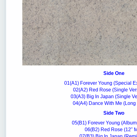
Side One
01(А1) Forever Young (Special E
02(А2) Red Rose (Single Vers
03(А3) Big In Japan (Single Ve
04(А4) Dance With Me (Long 
Side Two
05(В1) Forever Young (Album
06(В2) Red Rose (12" M
07(В3) Big In Japan (Remi