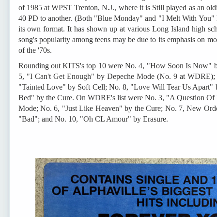
of 1985 at WPST Trenton, N.J., where it is Still played as an oldi
40 PD to another. (Both "Blue Monday" and "I Melt With You" h
its own format. It has shown up at various Long Island high sch
song's popularity among teens may be due to its emphasis on mort
of the '70s.
Rounding out KITS's top 10 were No. 4, "How Soon Is Now" b
5, "I Can't Get Enough" by Depeche Mode (No. 9 at WDRE); N
"Tainted Love" by Soft Cell; No. 8, "Love Will Tear Us Apart" 
Bed" by the Cure. On WDRE's list were No. 3, "A Question Of
Mode; No. 6, "Just Like Heaven" by the Cure; No. 7, New Order
"Bad"; and No. 10, "Oh CL Amour" by Erasure.