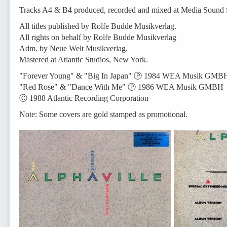
Tracks A4 & B4 produced, recorded and mixed at Media Sound 
All titles published by Rolfe Budde Musikverlag.
All rights on behalf by Rolfe Budde Musikverlag
Adm. by Neue Welt Musikverlag.
Mastered at Atlantic Studios, New York.
"Forever Young" & "Big In Japan" Ⓟ 1984 WEA Musik GMB
"Red Rose" & "Dance With Me" Ⓟ 1986 WEA Musik GMBH
Ⓒ 1988 Atlantic Recording Corporation
Note: Some covers are gold stamped as promotional.