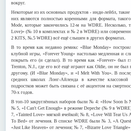
вокруг.
Некоторые из их основных продуктов - инди-лейбл, такие 
них являются полностью коренными для формата, такого
Mode, которые закончились 12-м на WDRE. Несколько, т
Love)» (№ 10 в комплектах и № 2 в WDRE) или современн
2 KITS, №.5 WDRE) всё ещё слышен в других форматах.
В то время как недавно ремикс «Blue Monday» построил
клубной игры, «Forever Young» настолько медленная и сли
покрыть его (и сделал). В то время как «Forever» был
Trenton, N.J., где его всё ещё играют как Oldie, он не был
другому. (И «Blue Monday», и «I Melt With You». В пос
средних школах Лонг-Айленда в качестве классовой 
подростков может быть связана с её акцентом на смертнос
70-х годов.
В топ-10 закруглённых наборов были № 4: «How Soon Is
№ 5, «I Can't Get Enough» в режиме Depeche (№ 9 в WDRE
7, «Tainted Love» мягкой ячейкой; № 8, «Love Will Tear Us Ap
To Bed» от лечения. В списке WDRE были № 3, «A Questi
«Just Like Heaven» от лечения; № 7, «Bizarre Love Triangl