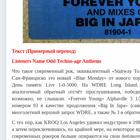
Текст (Примерный перевод)
Listeners Name Odd Techno-age Anthems
Что такое современный рок, эквивалентный «Stairway To
Сан-Франциско это новый «Blue Monday» от нового поря
День памяти Live 1-0-5000. На WDRE Long Island,
аналогичный обратный отсчёт прослушивания, победи
возможно, не слышали. «Forever Young» Alphaville 3 1
номером 93 в качестве продолжения «Big In Japa» (сам
многолетний верхний запрос WDRE, а также № 3 в обратно
С тех пор, как KROQ Los Angeles удивил индустрию в 19
а затем переключившись, по крайней мере, на некоторое вр
современных рокеров больше опираются на свои библиоте