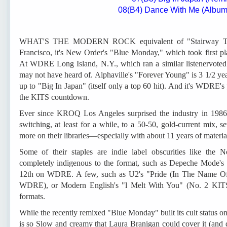
08(В4) Dance With Me (Album
WHAT'S THE MODERN ROCK equivalent of "Stairway To
Francisco, it's New Order's "Blue Monday," which took first p
At WDRE Long Island, N.Y., which ran a similar listenervote
may not have heard of. Alphaville's "Forever Young" is 3 1/2 year
up to "Big In Japan" (itself only a top 60 hit). And it's WDRE's
the KITS countdown.
Ever since KROQ Los Angeles surprised the industry in 1986
switching, at least for a while, to a 50-50, gold-current mix, 
more on their libraries—especially with about 11 years of materia
Some of their staples are indie label obscurities like the
completely indigenous to the format, such as Depeche Mode'
12th on WDRE. A few, such as U2's "Pride (In The Name Of
WDRE), or Modern English's "l Melt With You" (No. 2 KITS
formats.
While the recently remixed "Blue Monday" built its cult status o
is so Slow and creamy that Laura Branigan could cover it (and 