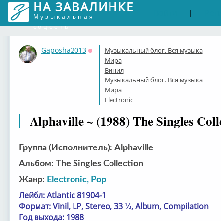
НА ЗАВАЛИНКЕ
Войти
Рег
|
Музыкальная
соцсеть
Gaposha2013
Музыкальный блог. Вся музыка
Оффлайн
Мира
Винил
Музыкальный блог. Вся музыка
Мира
Electronic
Alphaville ~ (1988) The Singles Coll
Группа (Исполнитель): Alphaville
Альбом: The Singles Collection
Жанр:
Electronic, Pop
Лейбл: Atlantic 81904-1
Формат: Vinil, LP, Stereo, 33 ⅓, Album, Compilation
Год выхода: 1988