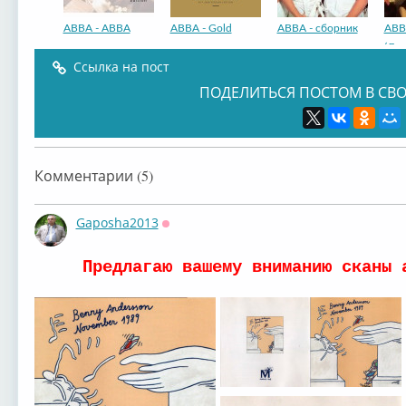
ABBA - ABBA
ABBA - Gold
ABBA - сборник
ABB
(Дис
Ссылка на пост
ПОДЕЛИТЬСЯ ПОСТОМ В СВО
Abba - Greatest
ABBA альбом
Abba альбом
ABB
Комментарии (5)
Gaposha2013
Оффлайн
Предлагаю вашему вниманию сканы 
ABBA - The
ABBA - The
След ABBA
Мож