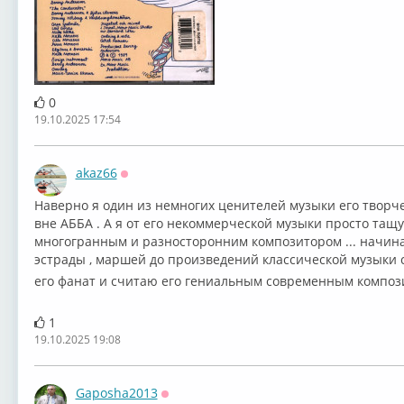
0
Benny Andersson,
ABBA ~ (1976)
ABBA ~ (1976)
19.10.2025 17:54
akaz66
Оффлайн
Наверно я один из немногих ценителей музыки его творче
вне АББА . А я от его некоммерческой музыки просто тащус
многогранным и разносторонним композитором ... начиная
эстрады , маршей до произведений классической музыки 
его фанат и считаю его гениальным современным компо
1
19.10.2025 19:08
Gaposha2013