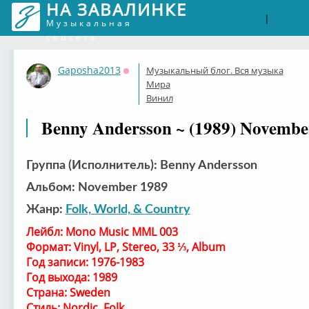
НА ЗАВАЛИНКЕ
Войти
Рег
|
Музыкальная
соцсеть
Gaposha2013
Музыкальный блог. Вся музыка
Оффлайн
Мира
Винил
Benny Andersson ~ (1989) Novembe
Группа (Исполнитель): Benny Andersson
Альбом: November 1989
Жанр:
Folk, World, & Country
Лейбл: Mono Music MML 003
Формат: Vinyl, LP, Stereo, 33 ⅓, Album
Год записи: 1976-1983
Год выхода: 1989
Страна: Sweden
Стиль: Nordic, Folk