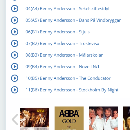
04(А4) Benny Andersson - Sekelskiftesidyll
05(А5) Benny Andersson - Dans På Vindbryggan
06(В1) Benny Andersson - Stjuls
07(В2) Benny Andersson - Tröstevisa
08(В3) Benny Andersson - Målarskolan
09(В4) Benny Andersson - Novell №1
10(В5) Benny Andersson - The Conducator
11(В6) Benny Andersson - Stockholm By Night