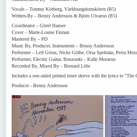
Vocals – Tommy Körberg, Världsungdomskören (В5)
Written-By – Benny Andersson & Björn Ulvaeus (В5)
Coordinator – Görel Hanser
Cover – Marie-Louise Ekman
Mastered By – PD
Music By, Producer, Instruments – Benny Andersson
Performer – Leif Göras, Nicke Göthe, Orsa Spelmän, Perra Mor
Performer, Electric Guitar, Bouzouki – Kalle Moraeus
Recorded By, Mixed By – Bernard Löhr
Includes a one-sided printed inner sleeve with the lyrics to "The
Producer - Benny Andersson