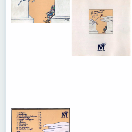
Клип: ABBA
ABBA - Internat...
ABBA впервые
ABB
Gra
ABBA ~ (2019/19...
ABBA ~ (2019/19...
ABBA ~ (2015/20...
Гер
ABBA ~ (2018)
ABBA ~ (2020)
ABBA ~ (2016)
ABBA
ABBA ~ (2001)
Björn Ulvaeus
ABBA ~ (1976)
ABBA