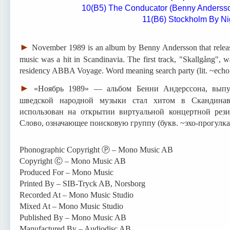
10(В5) The Conducator (Benny Andersso
11(В6) Stockholm By Ni
►
November 1989 is an album by Benny Andersson that releas
music was a hit in Scandinavia. The first track, "Skallgång", w
residency ABBA Voyage. Word meaning search party (lit. ~echo
►
«Ноябрь 1989» — альбом Бенни Андерссона, выпу
шведской народной музыки стал хитом в Скандинав
использован на открытии виртуальной концертной рез
Слово, означающее поисковую группу (букв. ~эхо-прогулка
Phonographic Copyright Ⓟ – Mono Music AB
Copyright Ⓒ – Mono Music AB
Produced For – Mono Music
Printed By – SIB-Tryck AB, Norsborg
Recorded At – Mono Music Studio
Mixed At – Mono Music Studio
Published By – Mono Music AB
Manufactured By – Audiodisc AB