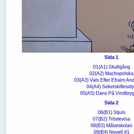
Sida 1
01(А1) Skallgång
02(А2) Machopolska
03(А3) Vals Efter Efraim An
04(А4) Sekelskiftesidy
05(А5) Dans På Vindbry
Sida 2
06(В1) Stjuls
07(В2) Tröstevisa
08(В3) Målarskolan
09(В4) Novell #1