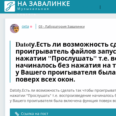
НА ЗАВАЛИНКЕ
Войти
Рег
|
Музыкальная
соцсеть
oxta
03 - Лаборатория Завалинки
Оффлайн
Datotу.Есть ли возможность с
проигрыватель файлов запус
нажатии "Прослушать" т.е. 
начиналось без нажатия на 
у Вашего проигывателя был
поверх всех окон.
Datotу.Есть ли возможность сделать так чтобы проигрыва
нажатии "Прослушать" т.е. воспроизведение начиналось 
у Вашего проигывателя была включена функция поверх вс
Ссылка на пост