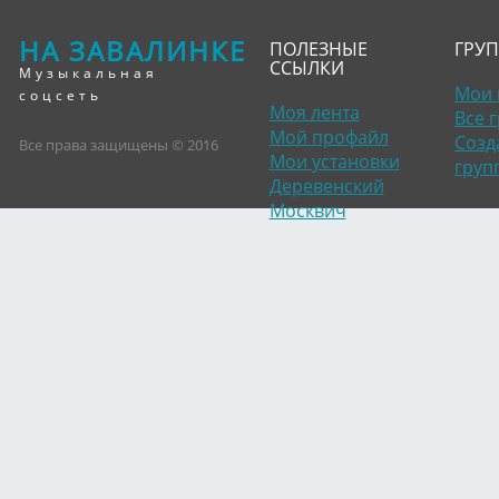
НА ЗАВАЛИНКЕ
ПОЛЕЗНЫЕ
ГРУ
ССЫЛКИ
Музыкальная
Мои 
соцсеть
Моя лента
Все 
Мой профайл
Созд
Все права защищены © 2016
Мои установки
груп
Деревенский
Москвич