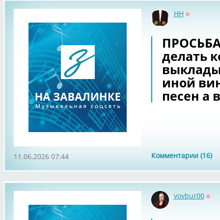
НН
Оффлайн
ПРОСЬБА 
делать к
выклады
иной ви
песен а 
Комментарии (16)
11.06.2026 07:44
vovbur00
Офф