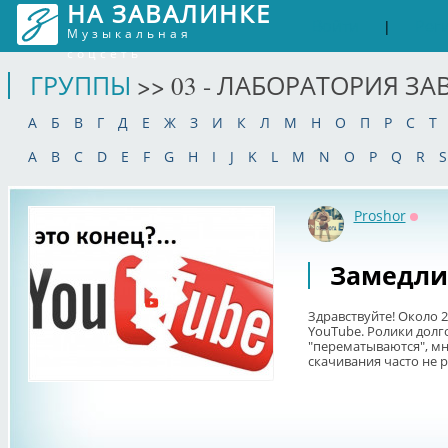
НА ЗАВАЛИНКЕ
Войти
Рег
|
Музыкальная
соцсеть
ГРУППЫ
>> 03 - ЛАБОРАТОРИЯ З
А
Б
В
Г
Д
Е
Ж
З
И
К
Л
М
Н
О
П
Р
С
Т
A
B
C
D
E
F
G
H
I
J
K
L
M
N
O
P
Q
R
S
Proshor
Оффл
Замедлил
Здравствуйте! Около 2
YouTube. Ролики долг
"перематываются", мн
скачивания часто не р