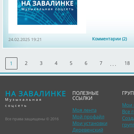
Комментарии (2)
24.02.2025 19:21
2
3
4
5
6
7
18
1
. . .
НА ЗАВАЛИНКЕ
ПОЛЕЗНЫЕ
ГРУ
ССЫЛКИ
Музыкальная
Мои 
соцсеть
Моя лента
Все 
Мой профайл
Созд
Все права защищены © 2016
Мои установки
груп
Деревенский