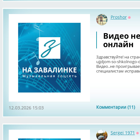
Proshor
Оффл
Видео н
онлайн
Здравствуйте! на стран
ujjdjom-so-shkolnogo-
Видео..не проигрывае
специалистам исправи
Комментарии (11)
12.03.2026 15:03
Sergei 1971
О