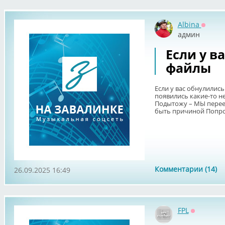
Albina
Оффла
админ
Если у в
файлы
Если у вас обнулились
появились какие-то н
Подытожу – МЫ переех
быть причиной Попроб
Комментарии (14)
26.09.2025 16:49
FPL
Оффлайн