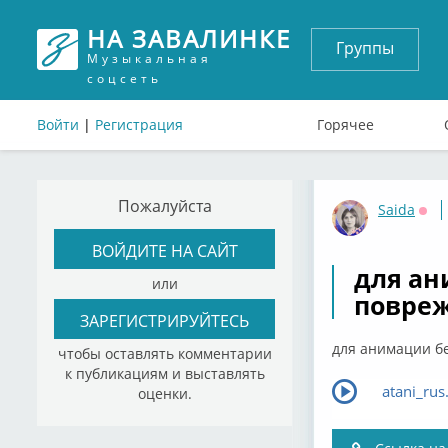
НА ЗАВАЛИНКЕ
Группы
Музыкальная
соцсеть
Войти
|
Регистрация
Горячее
Пожалуйста
Saida
Офф
ВОЙДИТЕ НА САЙТ
для ан
или
повре
ЗАРЕГИСТРИРУЙТЕСЬ
для анимации бе
чтобы оставлять комментарии
к публикациям и выставлять
atani_rus
оценки.