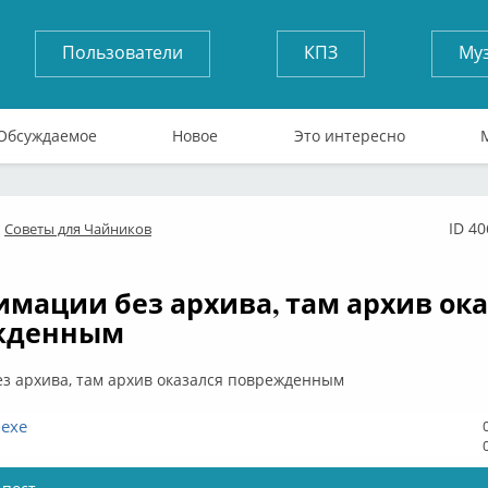
Пользователи
КПЗ
Му
Обсуждаемое
Новое
Это интересно
ID 4
Советы для Чайников
лайн
имации без архива, там архив ок
жденным
з архива, там архив оказался поврежденным
.exe