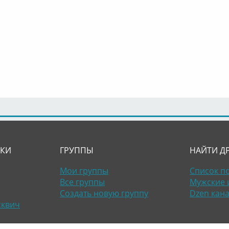
ЛКИ
ГРУППЫ
НАЙТИ Д
Мои группы
Список п
Все группы
Мужские 
Создать новую группу
Dzen кан
сквич