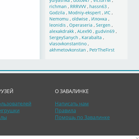
yulyashka
,
dotov47
,
VictorrM
,
richman
,
RRRVVV
,
hassn63
,
Godzila
,
Modniy-ekspert
,
ИС
,
Nemomu
,
oldwise
,
Илонка
,
leonidis
,
Operaseria
,
Sergen
,
alexakdrakk
,
ALex90
,
gudvin69
,
SergeySanych
,
Karabalta
,
vlasovkonstantino
,
akhmetovkonstan
,
PetrTheFirst
РУЗЕЙ
О ЗАВАЛИНКЕ
ользователей
Написать нам
игрушки
Правила
алы
Помощь по Завалинке
×