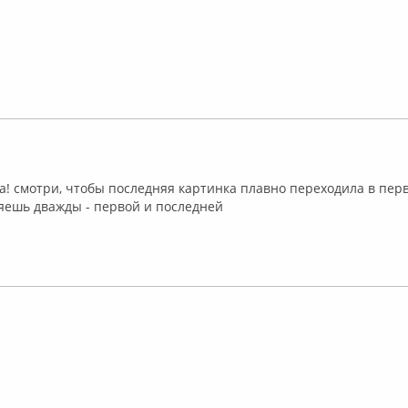
лайн
лайн
а! смотри, чтобы последняя картинка плавно переходила в пер
яешь дважды - первой и последней