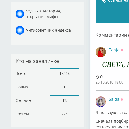
Ссылка на
Музыка. История,
открытия, мифы
Антисоветчик Яндекса
Комментарии (
Tanja
Офф
Кто на завалинке
СВЕТА,
Всего
18518
0
26.10.2010 18:00
Новых
1
Saida
Онлайн
12
Офф
Я пользуюсь тол
Гостей
224
Сначала подбира
есть функция соз