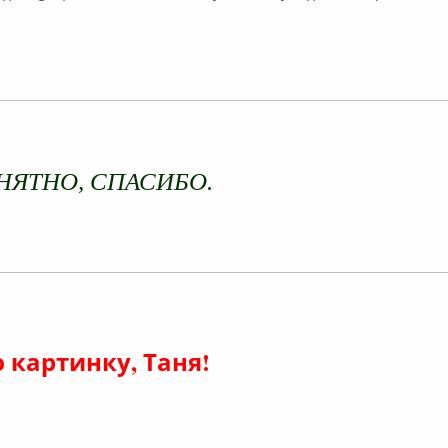
лайн
НЯТНО, СПАСИБО.
лайн
 картинку, Таня!