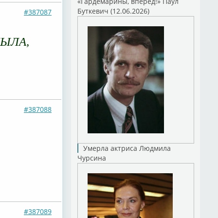
«Гардемарины, вперед!» Паул
Буткевич (12.06.2026)
#387087
МЫЛА,
#387088
Умерла актриса Людмила
Чурсина
#387089