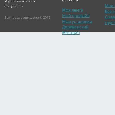
Музыкальная
Мои 
соцсеть
Моя лента
Все 
Мой профайл
Созд
Все права защищены © 2016
Мои установки
груп
Деревенский
Москвич