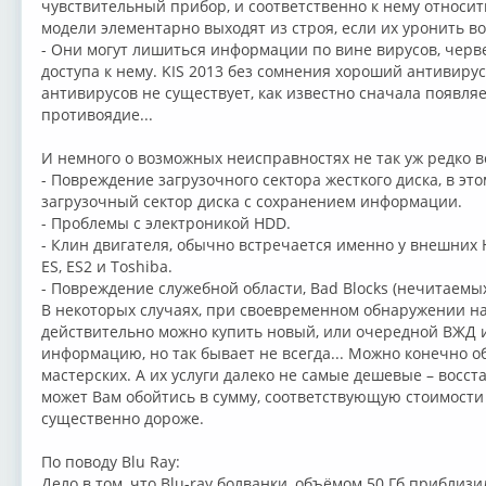
чувствительный прибор, и соответственно к нему относи
модели элементарно выходят из строя, если их уронить в
- Они могут лишиться информации по вине вирусов, черв
доступа к нему. KIS 2013 без сомнения хороший антивирус
антивирусов не существует, как известно сначала появляет
противоядие...
И немного о возможных неисправностях не так уж редко 
- Повреждение загрузочного сектора жесткого диска, в эт
загрузочный сектор диска с сохранением информации.
- Проблемы с электроникой HDD.
- Клин двигателя, обычно встречается именно у внешних HD
ES, ES2 и Toshiba.
- Повреждение служебной области, Bad Blocks (нечитаемых
В некоторых случаях, при своевременном обнаружении 
действительно можно купить новый, или очередной ВЖД 
информацию, но так бывает не всегда... Можно конечно 
мастерских. А их услуги далеко не самые дешевые – восс
может Вам обойтись в сумму, соответствующую стоимости
существенно дороже.
По поводу Blu Ray:
Дело в том, что Blu-ray болванки, объёмом 50 Гб приблиз