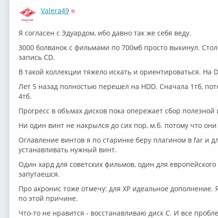
Valera49
Оффлайн
Я согласен с Эдуардом, ибо давно так же себя веду.
3000 болванок с фильмами по 700мб просто выкинул. Сто
запись CD.
В такой коллекции тяжело искать и ориентироваться. На D
Лет 5 назад полностью перешел на HDD. Сначала 1тб, пото
4тб.
Прогресс в объмах дисков пока опережает сбор полезной
Ни один винт не накрылся до сих пор, м.б. потому что он
Оглавление винтов я по старинке беру плагином в far и д
устанавливать нужный винт.
Один хард для советских фильмов, один для европейского к
запутаешся.
Про акронис тоже отмечу: для ХР идеальное дополнение.
по этой причине.
Что-то не нравится - восстанавливаю диск С. И все проб