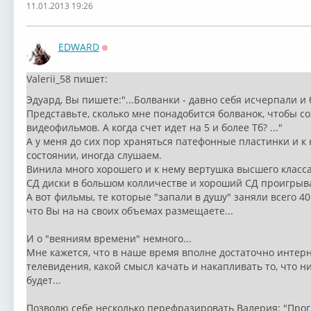
11.01.2013 19:26
EDWARD
Оффлайн
Valerii_58 пишет:
Эдуард, Вы пишете:"...Болванки - давно себя исчерпали 
Представьте, сколько мне понадобится болванок, чтобы со
видеофильмов. А когда счет идет на 5 и более Тб? ..."
А у меня до сих пор храняться патефонные пластинки и к
состоянии, иногда слушаем.
Винила много хорошего и к нему вертушка высшего класса
СД диски в большом колличестве и хороший СД проигрыв
А вот фильмы, те которые "запали в душу" заняли всего 40
что Вы на на своих объемах размещаете...
И о "веяниям времени" немного...
Мне кажется, что в наше время вполне достаточно интерн
телевидения, какой смысл качать и накапливать то, что ни
будет...
Позволю себе несколько перефразировать Валерия: "Прог