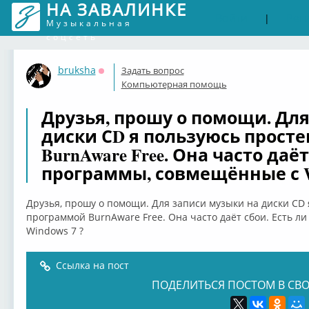
НА ЗАВАЛИНКЕ
Войти
Рег
|
Музыкальная
соцсеть
bruksha
Задать вопрос
Оффлайн
Компьютерная помощь
Друзья, прошу о помощи. Дл
диски СD я пользуюсь прост
BurnAware Free. Она часто даё
программы, совмещённые с Wi
Друзья, прошу о помощи. Для записи музыки на диски СD
программой BurnAware Free. Она часто даёт сбои. Есть л
Windows 7 ?
Ссылка на пост
ПОДЕЛИТЬСЯ ПОСТОМ В СВО