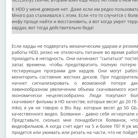
К HDD у меня доверия нет. Даже если им редко пользовать
Много раз сталкивался с этим. Если что то случится с болв
инфу проще найти и восстановить, а вот когда умрет терр
хардах, вот тогда действительно беда!
Если харды не подвергать механическим ударам и резким
работы HDD, резко не отключать питание во время рабо
приходить в негодность. Они начинают "сыпаться" постеп
запас времени, чтобы предотвратить полную потерю 
тестирующих программ для хардов. Они могут работ
мониторить состояние жестких дисков. При подозритель
начнет сигнализировать о возможной потере да
лавинообразном увеличении объема скачиваемого конт
экономически нецелесообразно. Люди покупают бо
скачивают фильмы в HD качестве, которые весят до 20 Гб
mkv), я уж не говорю о Blu Ray, которые весят до 50 G
качественного видео. Болванки - давно себя исчерпали
Представьте, сколько мне понадобится болванок, ч
видеофильмов. А когда счет идет на 5 и более Тб? Я уж м
придется или ужимать или резать на части, что не пойдет