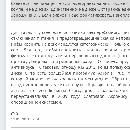
балванка - не панацея, но фильмы храню на них - более 6 
компе, и на дисках. Единственно, на диске С стараюсь е
Заношу на D, E Если вирус и надо форматировать, накопл
Для таких случаев есть источники бесперебойного пи
отключения питания и предотвращающие скачки напряже
инфы хранить не рекомендуется категорически. Только 
софт. Для того, чтобы вспомнить - можно составить ре
фильмах. Что до музыки и персональных данных (фото,
просто дублировать на резервные харды. От вируса пре
антивирусы. К таковым отношу KIS 2013, коим пользуюс
диска С, то есть волшебная программа Acronis True I
который можно потом хранить на чем угодно. Образ не
всегда можно вновь залить на нужный раздел на любом ж
лет, за что моя большая благодарность разработчик
переустанавливал в 2009 году, благодаря Акронис
операционной системой.
0
11.01.2013 16:19