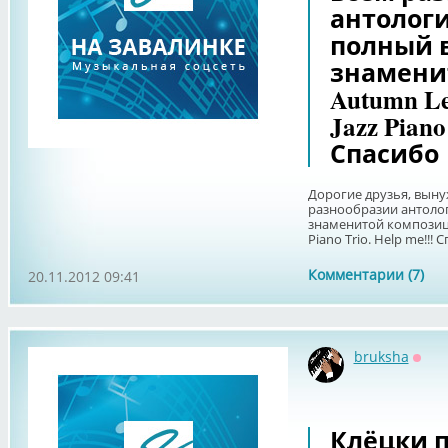
антологи
полный 
знамени
Autumn L
Jazz Piano
Спасибо
Дорогие друзья, выну
разнообразии антолог
знаменитой композици
Piano Trio. Help me!!! 
Комментарии (7)
20.11.2012 09:41
bruksha
Офф
Клёцки п