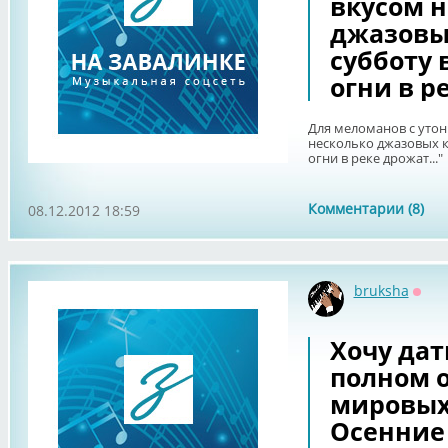
вкусом н
джазовых
субботу 
огни в ре
Для меломанов с уто
несколько джазовых к
огни в реке дрожат..."
Комментарии (8)
08.12.2012 18:59
bruksha
Офф
Хочу дат
полном 
мировых
Осенние 