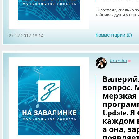
О, господи, сколько 
тайниках души у наши
Комментарии (0)
27.12.2012 18:14
bruksha
Офф
Валерий
вопрос. 
мерзкая
программ
Update. 
каждом 
а она, з
появляет