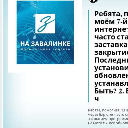
Ребята, 
моём 7-й
интернет
часто ст
заставка
закрыти
Последн
установит
обновлен
устанавл
Быть? 2.
ч
Ребята, помогите: 1.Н
через Explorer часто 
закрытием программы
не могу т.к. все обновл