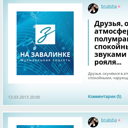
bruksha
Офф
Друзья, 
атмосфе
полумрак
спокойн
звуками
рояля...
Друзья, окунёмся в а
спокойными, чарующи
Комментарии (5)
13.03.2013 20:00
bruksha
Офф