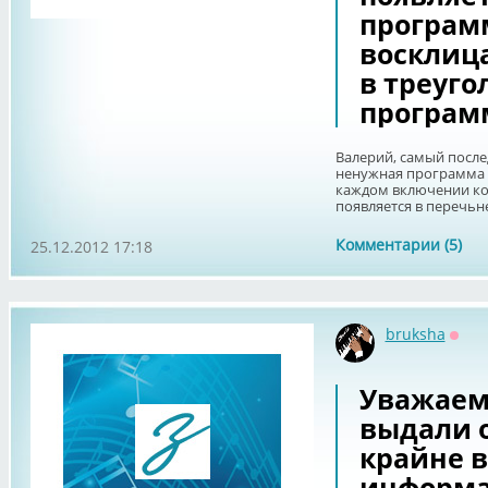
програм
восклиц
в треуго
програм
Валерий, самый после
ненужная программа A
каждом включении ком
появляется в перечьне
Комментарии (5)
25.12.2012 17:18
bruksha
Офф
Уважаем
выдали 
крайне 
информа