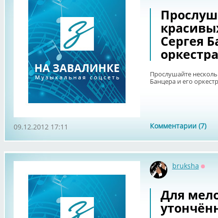
Прослуш
красивы
Сергея Б
оркестр
Прослушайте несколь
Банцера и его оркест
Комментарии (7)
09.12.2012 17:11
bruksha
Офф
Для мел
утончён