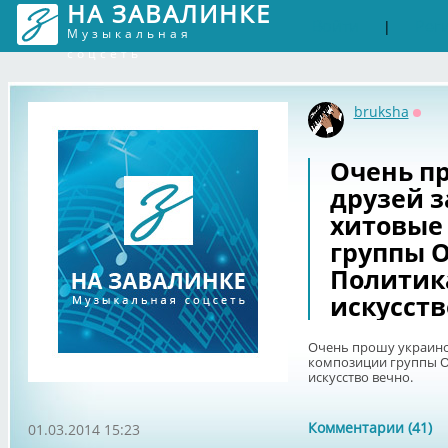
НА ЗАВАЛИНКЕ
Войти
Рег
|
Музыкальная
соцсеть
bruksha
Офф
Очень п
друзей з
хитовые
группы О
Политик
искусств
Очень прошу украинс
композиции группы О
искусство вечно.
Комментарии (41)
01.03.2014 15:23