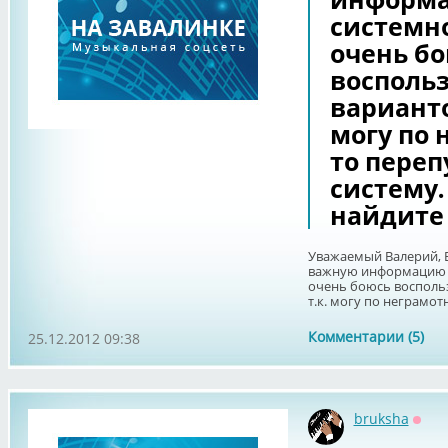
системно
очень б
восполь
варианто
могу по 
то переп
систему.
найдите 
Уважаемый Валерий, 
важную информацию по
очень боюсь восполь
т.к. могу по неграмотн
Комментарии (5)
25.12.2012 09:38
bruksha
Офф