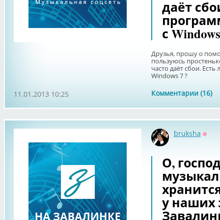
даёт сбо
програм
с Windows
Друзья, прошу о помо
пользуюсь простеньк
часто даёт сбои. Ест
Windows 7 ?
Комментарии (16)
11.01.2013 10:25
bruksha
Офф
О, госпо
музыкал
хранится
у наших
Завалинц