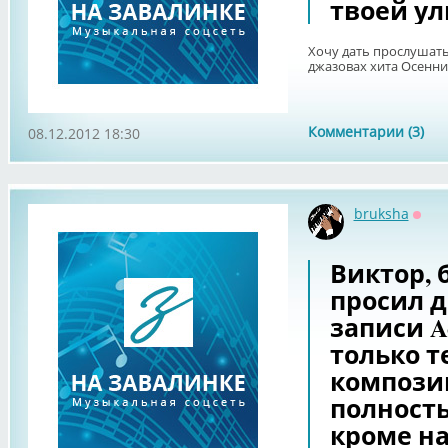
твоей у
Хочу дать прослушат
джазовах хита Осенни
Комментарии (3)
08.12.2012 18:30
bruksha
Офф
Виктор, 
просил д
записи Ao
только т
компози
полность
кроме н