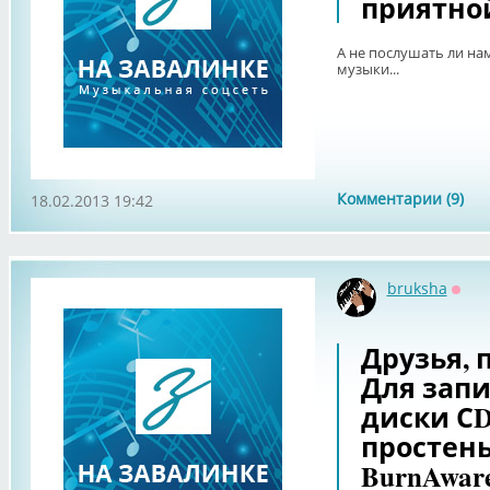
приятной
А не послушать ли на
музыки...
Комментарии (9)
18.02.2013 19:42
bruksha
Офф
Друзья, 
Для зап
диски СD
простен
BurnAware