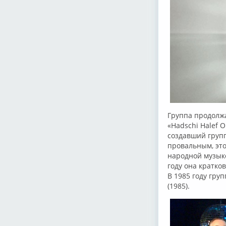
Группа продолжа
«Hadschi Halef O
создавший групп
провальным, это
народной музыке
году она кратко
В 1985 году гру
(1985).