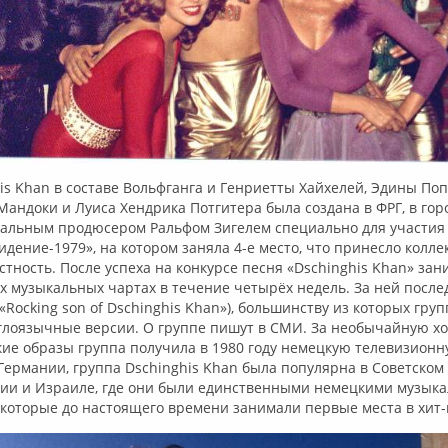
is Khan в составе Вольфганга и Генриетты Хайхелей, Эдины Поп
Мандоки и Луиса Хендрика Потгитера была создана в ФРГ, в го
альным продюсером Ральфом Зигелем специально для участия
идение-1979», на котором заняла 4-е место, что принесло колле
тность. После успеха на конкурсе песня «Dschinghis Khan» за
х музыкальных чартах в течение четырёх недель. За ней после
 «Rocking son of Dschinghis Khan»), большинству из которых гру
глоязычные версии. О группе пишут в СМИ. За необычайную х
кие образы группа получила в 1980 году немецкую телевизион
Германии, группа Dschinghis Khan была популярна в Советском
лии и Израиле, где они были единственными немецкими музык
которые до настоящего времени занимали первые места в хит-