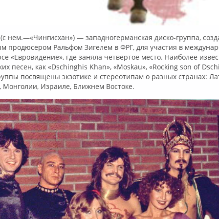
 (с нем.—«Чингисхан») — западногерманская диско-группа, созд
ым продюсером Ральфом Зигелем в ФРГ, для участия в междуна
се «Евровидение», где заняла четвёртое место. Наиболее изве
х песен, как «Dschinghis Khan», «Moskau», «Rocking son of Dsch
уппы посвящены экзотике и стереотипам о разных странах: Ла
, Монголии, Израиле, Ближнем Востоке.