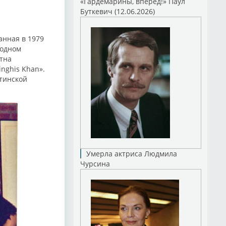
«Гардемарины, вперед!» Паул
Буткевич (12.06.2026)
анная в 1979
родном
стна
inghis Khan».
тинской
Умерла актриса Людмила
Чурсина