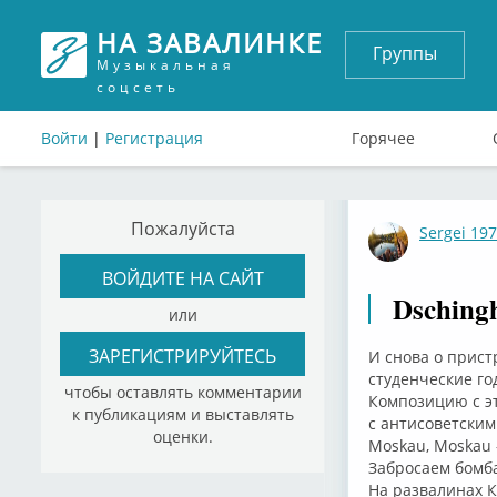
НА ЗАВАЛИНКЕ
Группы
Музыкальная
соцсеть
Войти
|
Регистрация
Горячее
Пожалуйста
Sergei 19
ВОЙДИТЕ НА САЙТ
Dsching
или
ЗАРЕГИСТРИРУЙТЕСЬ
И снова о прист
студенческие го
чтобы оставлять комментарии
Композицию с эт
к публикациям и выставлять
с антисоветским
оценки.
Moskau, Moskau 
Забросаем бомб
На развалинах К