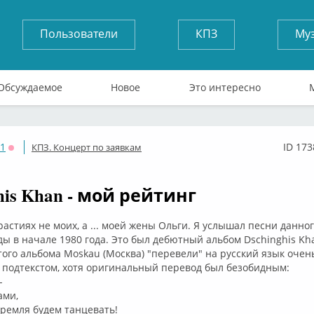
Пользователи
КПЗ
Му
Обсуждаемое
Новое
Это интересно
71
ID 173
КПЗ. Концерт по заявкам
Оффлайн
his Khan - мой рейтинг
растиях не моих, а ... моей жены Ольги. Я услышал песни данног
ды в начале 1980 года. Это был дебютный альбом Dschinghis Kha
ого альбома Moskau (Москва) "перевели" на русский язык очен
 подтекстом, хотя оригинальный перевод был безобидным:
-
ами,
ремля будем танцевать!