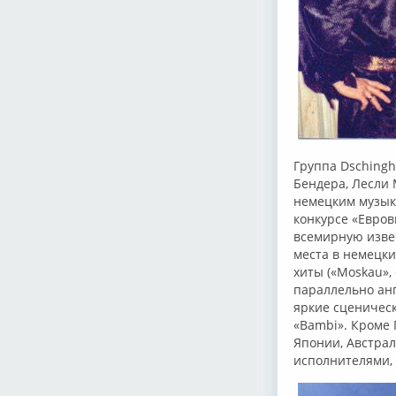
Группа Dschingh
Бендера, Лесли 
немецким музык
конкурсе «Евров
всемирную извес
места в немецки
хиты («Moskau»,
параллельно ан
яркие сценичес
«Bambi». Кроме 
Японии, Австра
исполнителями, 