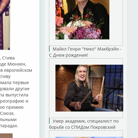
Майкл Генри "Нико" Макбрэйн -
С Днем рождения!
, Стива
роде Мюнхен,
 в европейском
ктиву
нимала первые
довали другие
ппа выпустила
ореографию и
ную премию
 Союзе,
альными
Умер академик, специалист по
парадах.
борьбе со СПИДом Покровский