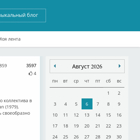
зыкальный блог
Моя лента
859
3597
Август 2026
4
пн
вт
ср
чт
пт
сб
вс
1
2
о коллектива в
3
4
5
6
7
8
9
n (1979).
ь своеобразно
10
11
12
13
14
15
16
17
18
19
20
21
22
23
24
25
26
27
28
29
30