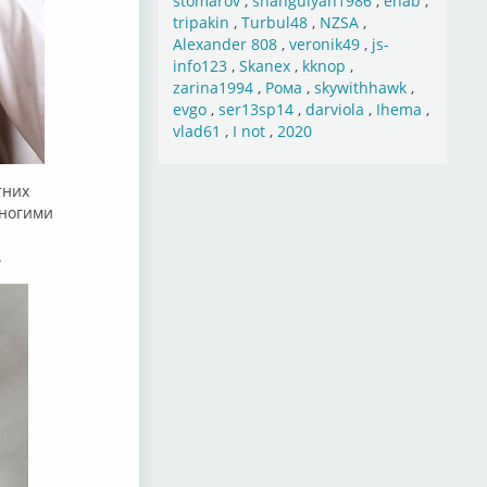
stomarov
,
shahgulyan1986
,
ehab
,
tripakin
,
Turbul48
,
NZSA
,
Alexander 808
,
veronik49
,
js-
info123
,
Skanex
,
kknop
,
zarina1994
,
Рома
,
skywithhawk
,
evgo
,
ser13sp14
,
darviola
,
Ihema
,
vlad61
,
I not
,
2020
тних
многими
.