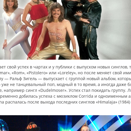
ет свой успех в чартах и у публики с выпуском новых синглов, т
mar», «Rom», «Pistolero» или «Loreley», но после меняет свой и
у — Ральф Зигель — выпускает с группой новый альбом, котор
 уже не танцевальный поп, модный в то время, а иногда даже б
, например сингл «Dudelmoser». Успех стал покидать группу. Л
временно добилась успеха с мюзиклом Corrida и одноименным 
ппа распалась после выхода последних синглов «Himalaja» (1984)