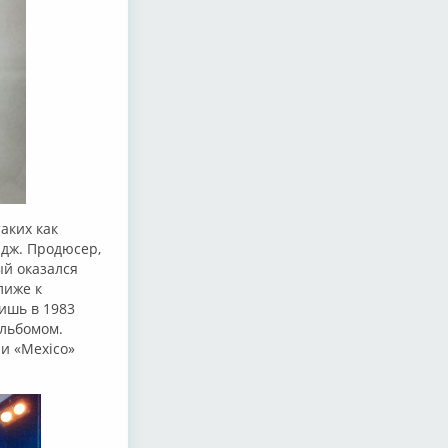
аких как
мидж. Продюсер,
ый оказался
лиже к
ишь в 1983
альбомом.
 и «Mexico»