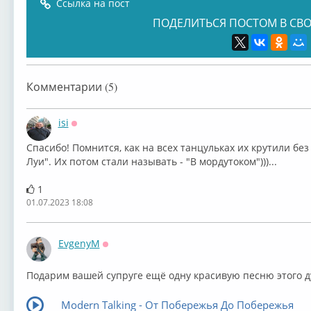
Ссылка на пост
ПОДЕЛИТЬСЯ ПОСТОМ В СВО
Eric Burdon
Nazareth -
Slade - мой
Led 
Комментарии (5)
isi
Оффлайн
Спасибо! Помнится, как на всех танцульках их крутили без
Луи". Их потом стали называть - "В мордутоком")))...
Manfred Mann’s
The Doors -
Sweet - мой
Adri
1
01.07.2023 18:08
EvgenyM
Оффлайн
Подарим вашей супруге ещё одну красивую песню этого дуэ
Modern Talking - От Побережья До Побережья