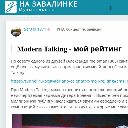
НА ЗАВАЛИНКЕ
Войти
Рег
|
Музыкальная
соцсеть
Sergei 1971
КПЗ. Концерт по заявкам
Оффлайн
Modern Talking - мой рейтинг
По совету одного из друзей (Александр meloman1805) са
ещё пост о музыкальных пристрастиях моей жены Ольги -
Talking.
https://tunnel.ru/post-adriano-celentano-mojj-rejjting#cm1
Про Modern Talking можно говорить вечно: пленяющий во
неисчерпаемая харизма Дитера Болена… Вместе они поко
миллионную публику наслаждаться звуками евродиско и е
композиций этого замечательного дуэта, которые мне указ