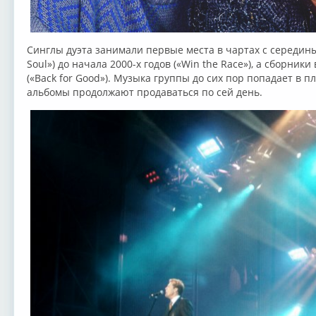
Синглы дуэта занимали первые места в чартах с середины 1
Soul») до начала 2000-х годов («Win the Race»), а сборни
(«Back for Good»). Музыка группы до сих пор попадает в п
альбомы продолжают продаваться по сей день.