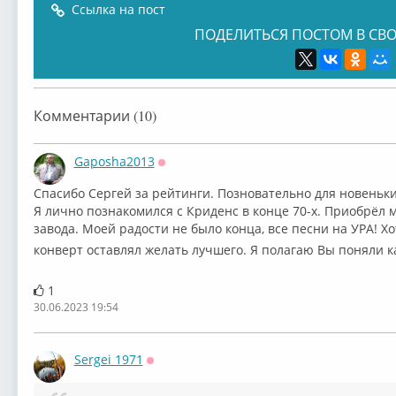
Ссылка на пост
ПОДЕЛИТЬСЯ ПОСТОМ В СВО
Eric Burdon
Nazareth -
Slade - мой
Led 
Комментарии (10)
Gaposha2013
Оффлайн
Спасибо Сергей за рейтинги. Позновательно для новеньки
Я лично познакомился с Криденс в конце 70-х. Приобрёл 
Manfred Mann’s
The Doors -
Sweet - мой
Adri
завода. Моей радости не было конца, все песни на УРА! Х
конверт оставлял желать лучшего. Я полагаю Вы поняли 
1
30.06.2023 19:54
Sergei 1971
Оффлайн