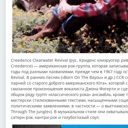
Creedence Clearwater Revival (рус. Криденс клиэруотер ри
Creedence) — американская рок-группа, которая записыва
годы под разными названиями, прежде чем в 1967 году ос
Revival. В ранних песнях («Born On The Bayou» и др.) CCR 
парней со старого доброго американского Юга», которой
смазанное произношение вокалиста Джона Фогерти и сце
общем ряду групп «классического рока» ансамбль, кроме 
мастерски стилизованными текстами, насыщенными соц
политическими заявлениями, в частности — о вьетнамской
Through The Jungle»). В музыкальном стиле они охватывали
сатерн-рок, кантри-рок и голубоглазый соул.