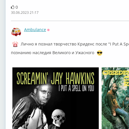
0
30.06.2023 21:17
Ambulance
Оффлайн
Лично я познал творчество Криденс после "⁣I Put A Sp
познанию наследия Великого и Ужасного