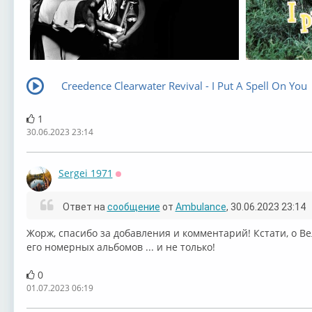
Creedence Clearwater Revival - I Put A Spell On You
1
30.06.2023 23:14
Sergei 1971
Оффлайн
Ответ на
сообщение
от
Ambulance
, 30.06.2023 23:14
Жорж, спасибо за добавления и комментарий! Кстати, о Ве
его номерных альбомов ... и не только!
0
01.07.2023 06:19