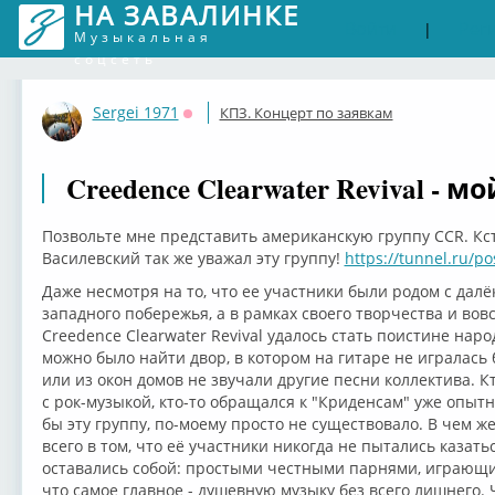
НА ЗАВАЛИНКЕ
Войти
Рег
|
Музыкальная
соцсеть
Sergei 1971
КПЗ. Концерт по заявкам
Оффлайн
Creedence Clearwater Revival - 
Позвольте мне представить американскую группу CCR. Кс
Василевский так же уважал эту группу!
https://tunnel.ru/pos
Даже несмотря на то, что ее участники были родом с далё
западного побережья, а в рамках своего творчества и во
Creedence Clearwater Revival удалось стать поистине наро
можно было найти двор, в котором на гитаре не игралась б
или из окон домов не звучали другие песни коллектива. К
с рок-музыкой, кто-то обращался к "Криденсам" уже опыт
бы эту группу, по-моему просто не существовало. В чем ж
всего в том, что её участники никогда не пытались казать
оставались собой: простыми честными парнями, играющи
что самое главное - душевную музыку без всего лишнего. Ч