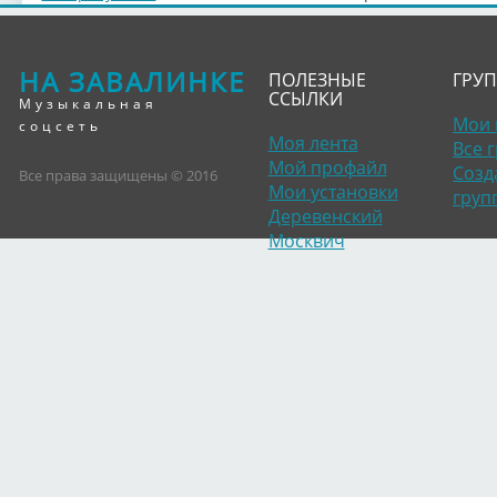
НА ЗАВАЛИНКЕ
ПОЛЕЗНЫЕ
ГРУ
ССЫЛКИ
Музыкальная
Мои 
соцсеть
Моя лента
Все 
Мой профайл
Созд
Все права защищены © 2016
Мои установки
груп
Деревенский
Москвич