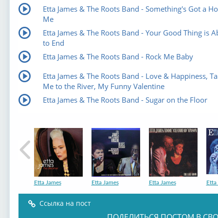
Etta James & The Roots Band - Something's Got a Ho
Me
Etta James & The Roots Band - Your Good Thing is A
to End
Etta James & The Roots Band - Rock Me Baby
Etta James & The Roots Band - Love & Happiness, T
Me to the River, My Funny Valentine
Etta James & The Roots Band - Sugar on the Floor
Etta James
Etta James
Etta James
Etta
Ссылка на пост
ПОДЕЛИТЬСЯ ПОСТОМ В СВО