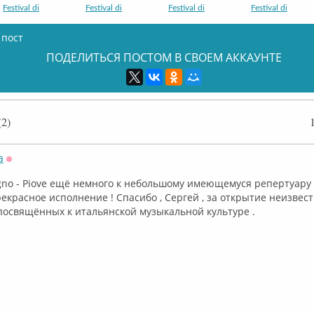
Festival di
Festival di
Festival di
Festival di
 пост
ПОДЕЛИТЬСЯ ПОСТОМ В СВОЕМ АККАУНТЕ
Festival di
Festival di
Festival di
2)
a
Оффлайн
no - Piove ещё немного к небольшому имеющемуся репертуару . ⁣A
прекрасное исполнение ! Спасибо , Сергей , за открытие неизвес
свящённых к итальянской музыкальной культуре . ⁣