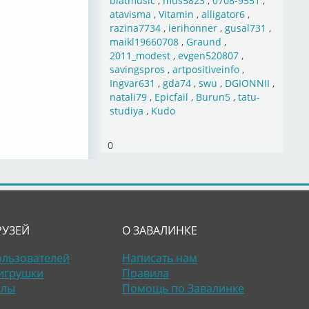
blatmusic
,
mus5823
,
0708-9551
,
atavisma
,
Vitamin
,
alligator6
,
razina7734
,
ierihonner
,
gusal731
,
maikl19660708
,
Graund
,
2011_modest
,
evgen520807
,
savingspros
,
artpositiveinfo
,
Ingvar631
,
gda74
,
swu
,
DGIONNII
,
natali79
,
Epicfail
,
Burun5
,
tatu-
studiya
,
Kudo
0
РУЗЕЙ
О ЗАВАЛИНКЕ
ользователей
Написать нам
игрушки
Правила
алы
Помощь по Завалинке