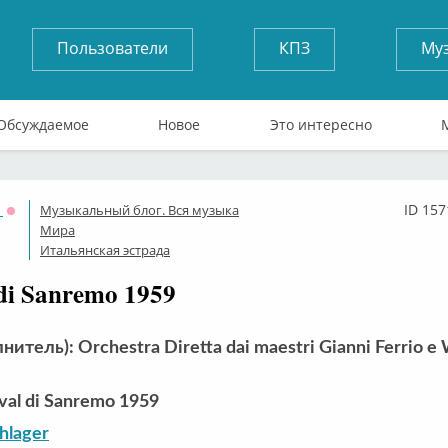
Пользователи
КПЗ
Му
Обсуждаемое
Новое
Это интересно
1
ID 157
Музыкальный блог. Вся музыка
Оффлайн
Мира
Итальянская эстрада
 di Sanremo 1959
итель): Orchestra Diretta dai maestri Gianni Ferrio e 
val di Sanremo 1959
hlager