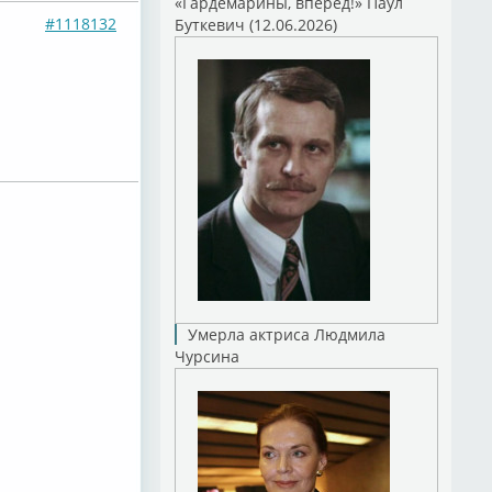
«Гардемарины, вперед!» Паул
#1118132
Буткевич (12.06.2026)
Умерла актриса Людмила
Чурсина