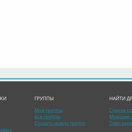
ЛКИ
ГРУППЫ
НАЙТИ Д
Мои группы
Список п
Все группы
Мужские 
Создать новую группу
Dzen кан
сквич