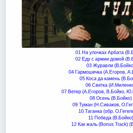
01 На улочках Арбата (В.
02 Еду с армии домой (В.
03 Журавли (В.Бойко
04 Гармошечка (А.Егоров, А
05 Коса да камень (В.Бо
06 Светка (И.Миленк
07 Ветер (А.Егоров, В.Бойко, Ю
08 Осень (В.Бойко)
09 Туман (Н.Сиваков, О.Гег
10 Таганка (обр. О.Гегел
11 Победа (В.Бойко
12 Как жаль (Bonus Track) (