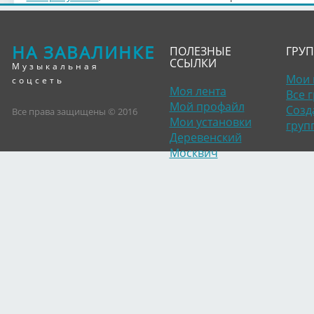
НА ЗАВАЛИНКЕ
ПОЛЕЗНЫЕ
ГРУ
ССЫЛКИ
Музыкальная
Мои 
соцсеть
Моя лента
Все 
Мой профайл
Созд
Все права защищены © 2016
Мои установки
груп
Деревенский
Москвич