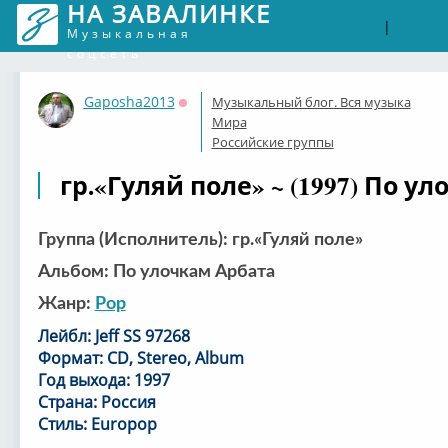
НА ЗАВАЛИНКЕ
Войти
Рег
|
Музыкальная
соцсеть
Gaposha2013
Музыкальный блог. Вся музыка
Оффлайн
Мира
Российские группы
гр.«Гуляй поле» ~ (1997) По у
Группа (Исполнитель): гр.«Гуляй поле»
Альбом: По улочкам Арбата
Жанр:
Pop
Лейбл: Jeff SS 97268
Формат: CD, Stereo, Album
Год выхода: 1997
Страна: Россия
Стиль: Europop