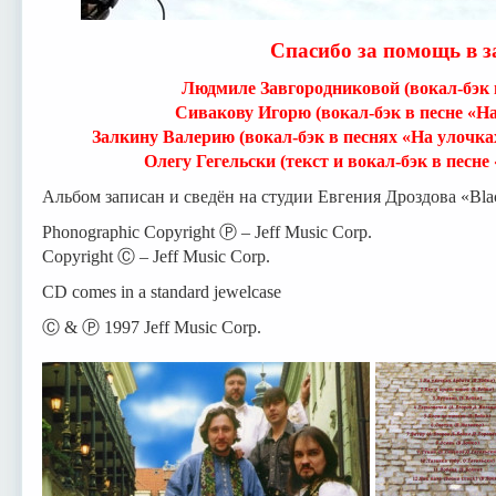
Спасибо за помощь в з
Людмиле Завгородниковой (вокал-бэк 
Сивакову Игорю (вокал-бэк в песне «На
Залкину Валерию (вокал-бэк в песнях «На улочках
Олегу Гегельски (текст и вокал-бэк в песне
Альбом записан и сведён на студии Евгения Дроздова «Black
Phonographic Copyright Ⓟ – Jeff Music Corp.
Copyright Ⓒ – Jeff Music Corp.
CD comes in a standard jewelcase
Ⓒ & Ⓟ 1997 Jeff Music Corp.