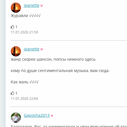
jeanette
Оффлайн
Журавли √√√√√
1
11.01.2026 21:59
jeanette
Оффлайн
жанр скорее шансон, попсы немного здесь
кому по душе сентиментальная музыка, вам сюда.
Как жаль √√√√
1
11.01.2026 22:04
Gaposha2013
Оффлайн
Благодарю, Вас, за комментарии и свои впечатения об это