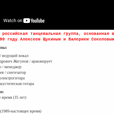
 российская танцевальная группа, основанная 
90 году Алексеем Щукиным и Валерием Соколовы
ппы:
/ ведущий вокал
дрович Жегунов / аранжирует
 / менеджер
ев / синтезатор
электрогитара
кустическая гитара
и:
 время (35 лет)
1989-настоящее время)