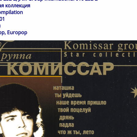
ая коллекция
ompilation
01
я
op, Europop