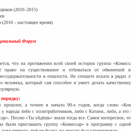
щиков (2010–2015)
ев
 (2010 – настоящее время)
цевальный Форум
ается, что на протяжении всей своей истории группа «Комис
оё право на существование и отбиваться от обвинений в 
бессодержательности и пошлости. Не спешите искать в рядах э
о человека, который сам способен и умеет делать качественн
опулярную.
о порядку:
в прошлое, а точнее в начало 90-х годов, когда слово «Ко
 у народа либо с политработником, либо с Катани, либо, а это
ар». Песню «Ты уйдёшь» знали тогда все. Самое интересное, ч
вы были приглашать группу «Комиссар» в программу с одно
 даже первого, ещё не было), но аншлаг был гарантирован.