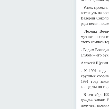
- Успех проекта
взглянуть на сос
Валерий Соколов
ряда песен посл
- Леонид Вели
музыки шести из
этого композитор
- Вадим Володин
альбом – его рук
Алексей Щукин –
- К 1991 году 
крупных сборных
1991 года зако
концерты по гор
- В сентябре 19
дождь» канала Р
получает преми