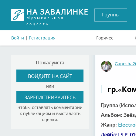
НА ЗАВАЛИНКЕ
Группы
Музыкальная
соцсеть
Войти
|
Регистрация
Горячее
Пожалуйста
Gaposha2
ВОЙДИТЕ НА САЙТ
или
гр.«Ко
ЗАРЕГИСТРИРУЙТЕСЬ
Группа (Испо
чтобы оставлять комментарии
к публикациям и выставлять
Альбом: Звёз
оценки.
Жанр:
Electro
Лейбл: J.S.P. 0