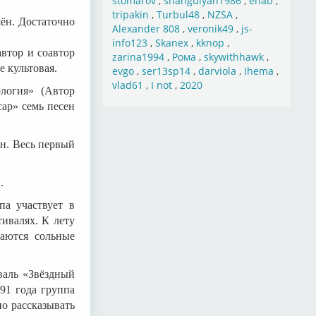
stomarov
,
shahgulyan1986
,
ehab
,
tripakin
,
Turbul48
,
NZSA
,
шён. Достаточно
Alexander 808
,
veronik49
,
js-
info123
,
Skanex
,
kknop
,
автор и соавтор
zarina1994
,
Рома
,
skywithhawk
,
 культовая.
evgo
,
ser13sp14
,
darviola
,
Ihema
,
vlad61
,
I not
,
2020
логия» (Автор
сар» семь песен
н. Весь первый
.
па участвует в
ивалях. К лету
аются сольные
валь «Звёздный
91 года группа
о рассказывать