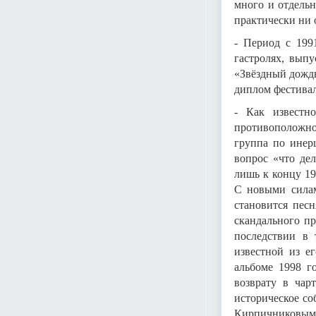
много и отдельн
практически ни 
- Период с 199
гастролях, выпу
«Звёздный дождь
диплом фестивал
- Как известн
противоположно
группа по инер
вопрос «что де
лишь к концу 19
С новыми силам
становится пес
скандального пр
последствии в 
известной из е
альбоме 1998 г
возврату в чар
историческое с
Кирпичниковым, 