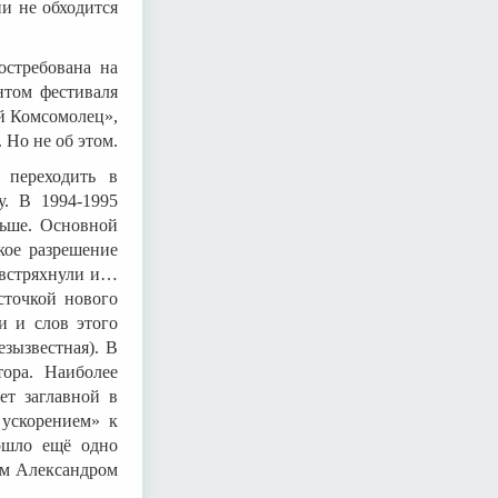
ни не обходится
остребована на
нтом фестиваля
й Комсомолец»,
 Но не об этом.
 переходить в
у. В 1994-1995
ньше. Основной
кое разрешение
 встряхнули и…
сточкой нового
и и слов этого
зызвестная). В
тора. Наиболее
ет заглавной в
 ускорением» к
зошло ещё одно
ом Александром