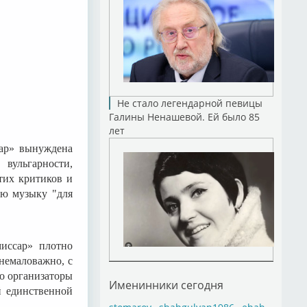
Не стало легендарной певицы
Галины Ненашевой. Ей было 85
лет
сар» вынуждена
вульгарности,
тих критиков и
ую музыку "для
миссар» плотно
 немаловажно, с
то организаторы
Именинники сегодня
й единственной