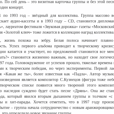
о. По сей день – это визитная карточка группы и без этой пес
один концерт.
1 по 1993 год – звёздный для коллектива. Группа массово в
скает аудио-кассеты и в 1993 году – CD, становится диплома
», лауреатом фестиваля «Звуковая дорожка» газеты «Московски
я «Золотой ключ» тоже ложится в коллекцию наград коллектива.
о, жизнь похожа на зебру. Белая полоса начинает плавно
сть. Успех первого альбома приводит к творческому кризис
ции катается и участвует, но предложений становится все ме
лать?» становится жизненно важным, но находит свое логичес
97 года. Головокружение от успехов прошло, тяжелые времена
и к творческим победам, но через эксперименты. Первой ла
ня «Какая же ты», более известная как «Падла». Автор музык
оизведения является композитор С.Кузнецов (фигура тоже небе
творческом списке появится много творений этого компози
го наследия суждено будет стать песне «Дрянь». Она же стан
ода, который явился вторым дыханием группы и толчком «с
ты и хит-парады. Хочется отметить, что в 1997 году прои
обытие – группа начала сотрудничество с новым аранжировщик
что определило новое звучание группы.