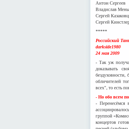
Антон Сергеев
Владислав Мень
Сергей Казаковц
Сергей Кинстлер
*****
Российский Тан
darkside1980
24 мая 2009
- Так уж получ
доказывать св
бездуховности, 
обличителей тог
всех", то есть п
- Но обо всем п
- Перенесёмся 
ассоциировалось
группой «Комисс
концертов гото
песней (альбома,