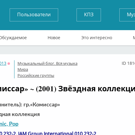
Пользователи
КПЗ
Му
Обсуждаемое
Новое
Это интересно
013
ID 181
Музыкальный блог. Вся музыка
Оффлайн
Мира
Российские группы
миссар» ~ (2001) Звёздная коллекц
лнитель): гр.«Комиссар»
дная коллекция
nic, Pop
10 232-2, JAM Group International 010 232-2