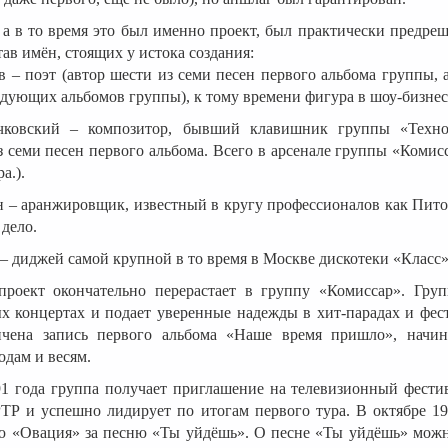
, а в то время это был именно проект, был практически предре
тав имён, стоящих у истока создания:
 – поэт (автор шести из семи песен первого альбома группы, 
едующих альбомов группы), к тому времени фигура в шоу-бизнесе
чковский – композитор, бывший клавишник группы «Техно
 семи песен первого альбома. Всего в арсенале группы «Комис
а.).
 – аранжировщик, известный в кругу профессионалов как Пито
 дело.
 диджей самой крупной в то время в Москве дискотеки «Класс»
проект окончательно перерастает в группу «Комиссар». Груп
 концертах и подает уверенные надежды в хит-парадах и фест
нчена запись первого альбома «Наше время пришло», начин
одам и весям.
91 года группа получает приглашение на телевизионный фести
ТР и успешно лидирует по итогам первого тура. В октябре 19
ю «Овация» за песню «Ты уйдёшь». О песне «Ты уйдёшь» можн