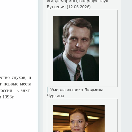
«Гардемарины, вперед!» Паул
Буткевич (12.06.2026)
ство слухов, и
т первые места
Умерла актриса Людмила
оссии. Санкт-
Чурсина
 1993г.