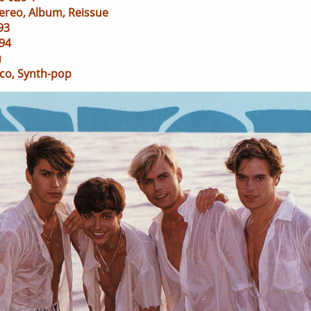
ereo, Album, Reissue
93
94
я
sco, Synth-pop