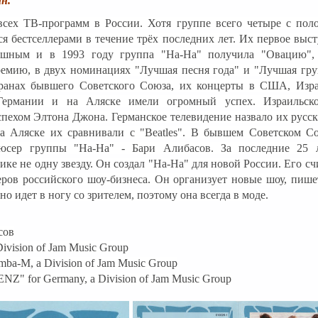
н.
сех ТВ-программ в России. Хотя группе всего четыре с пол
я бестселлерами в течение трёх последних лет. Их первое выс
ешным и в 1993 году группа "На-На" получила "Овацию",
емию, в двух номинациях "Лучшая песня года" и "Лучшая гру
ранах бывшего Советского Союза, их концерты в США, Изра
 Германии и на Аляске имели огромный успех. Израильско
спехом Элтона Джона. Германское телевидение назвало их русс
 на Аляске их сравнивали с "Beatles". В бывшем Советском С
дюсер группы "На-На" - Бари Алибасов. За последние 25 
ике не одну звезду. Он создал "На-На" для новой России. Его с
ров российского шоу-бизнеса. Он организует новые шоу, пише
о идет в ногу со зрителем, поэтому она всегда в моде.
сов
Division of Jam Music Group
omba-M, a Division of Jam Music Group
RENZ" for Germany, a Division of Jam Music Group