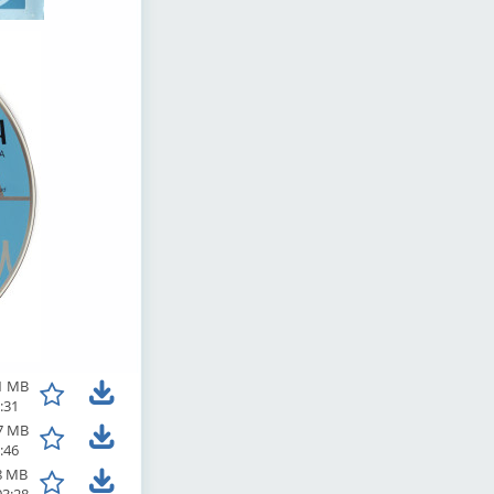
1 MB
:31
7 MB
:46
8 MB