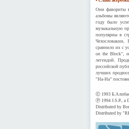
• Слава Жеребки
Они фавориты в
альбомы являютс
году было усп
музыкальную пр
популярны в ст
Чехословакии,
сравнило их с у
on the Block",
легендой. Про
российской публ
лучших продюсе
"На-На" постоянн
Ⓒ 1993 Б.Алиба
Ⓟ 1994 J.S.P., a 
Distributed by B
Distributed by "