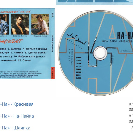
а-На» - Красивая
8.
03
а-На» - На-Найка
8.
03
а-На» - Шляпка