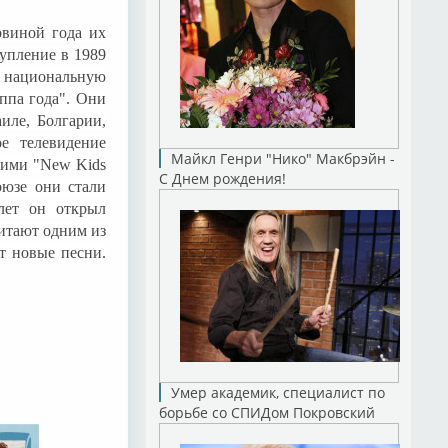
овиной года их
тупление в 1989
 национальную
ппа года". Они
иле, Болгарии,
е телевидение
Майкл Генри "Нико" Макбрэйн -
кими "New Kids
С Днем рождения!
оюзе они стали
лет он открыл
читают одним из
т новые песни.
Умер академик, специалист по
борьбе со СПИДом Покровский