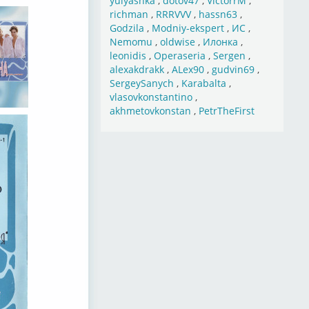
yulyashka
,
dotov47
,
VictorrM
,
richman
,
RRRVVV
,
hassn63
,
Godzila
,
Modniy-ekspert
,
ИС
,
Nemomu
,
oldwise
,
Илонка
,
leonidis
,
Operaseria
,
Sergen
,
alexakdrakk
,
ALex90
,
gudvin69
,
SergeySanych
,
Karabalta
,
vlasovkonstantino
,
akhmetovkonstan
,
PetrTheFirst