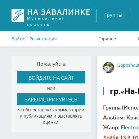
НА ЗАВАЛИНКЕ
Группы
Музыкальная
соцсеть
Войти
|
Регистрация
Горячее
Пожалуйста
Gaposha2
ВОЙДИТЕ НА САЙТ
или
гр.«На-
ЗАРЕГИСТРИРУЙТЕСЬ
Группа (Испол
чтобы оставлять комментарии
к публикациям и выставлять
Альбом: Крас
оценки.
Жанр:
Electro
Лейбл: J.S.P. 0