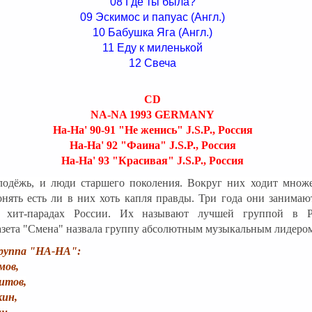
08 Где ты была?
09 Эскимос и папуас (Англ.)
10 Бабушка Яга (Англ.)
11 Еду к миленькой
12 Свеча
CD
NA-NA 1993 GERMANY
На-На' 90-91 "Не женись" J.S.P., Россия
На-На' 92 "Фаина" J.S.P., Россия
На-На' 93 "Красивая" J.S.P., Россия
одёжь, и люди старшего поколения. Вокруг них ходит множе
нять есть ли в них хоть капля правды. Три года они занимаю
 хит-парадах России. Их называют лучшей группой в Р
азета "Смена"
назвала группу абсолютным музыкальным лидером
группа "НА-НА":
мов,
итов,
кин,