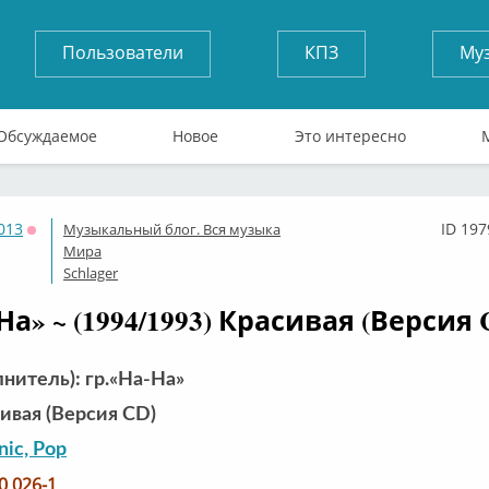
Пользователи
КПЗ
Му
Обсуждаемое
Новое
Это интересно
013
ID 197
Музыкальный блог. Вся музыка
Оффлайн
Мира
Schlager
На» ~ (1994/1993) Красивая (Версия 
нитель): гр.«На-На»
ивая (Версия CD)
nic, Pop
10 026-1